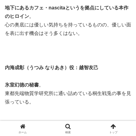
地下にあるカフェ・nascitaというを拠点にしている本作
のヒロイン
。
心の奥底には優しい気持ちを持っているものの、優しい面
を表に出す機会はそう多くはない。
内海成彰（うつみ なりあき）役：越智友己
氷室幻徳の秘書
。
東都先端物質学研究所に通い詰めている桐生戦兎の事を見
張っている。
ホーム
検索
トップ