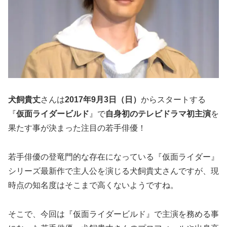
犬飼貴丈
さんは
2017年9月3日（日）
からスタートする
『
仮面ライダービルド
』で
自身初のテレビドラマ初主演
を
果たす事が決まった注目の若手俳優！
若手俳優の登竜門的な存在になっている『仮面ライダー』
シリーズ最新作で主人公を演じる犬飼貴丈さんですが、現
時点の知名度はそこまで高くないようですね。
そこで、今回は『仮面ライダービルド』で主演を務める事