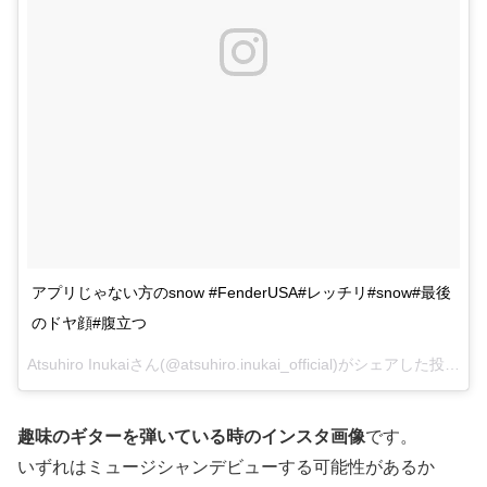
アプリじゃない方のsnow #FenderUSA#レッチリ#snow#最後
のドヤ顔#腹立つ
Atsuhiro Inukaiさん(@atsuhiro.inukai_official)がシェアした投稿 –
2
趣味のギターを弾いている時のインスタ画像
です。
いずれはミュージシャンデビューする可能性があるか