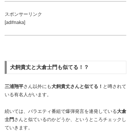
スポンサーリンク
[ad#naka]
犬飼貴丈と大倉士門も似てる！？
三浦翔平
さん以外にも
犬飼貴丈さんと似てる！
と噂されて
いる有名人がいます。
続いては、バラエティ番組で爆弾発言を連発している
大倉
士門
さんと似ているのかどうか、というところチェックし
ていきます。