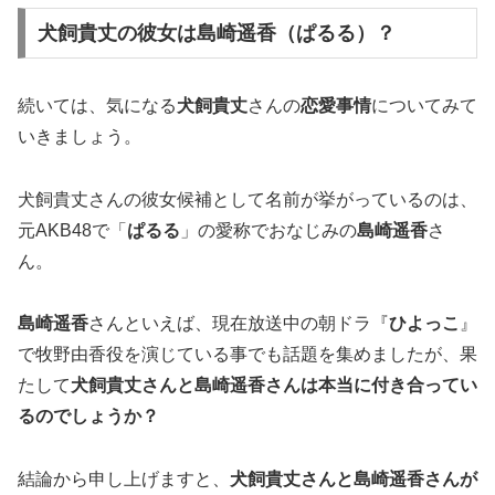
犬飼貴丈の彼女は島崎遥香（ぱるる）？
続いては、気になる
犬飼貴丈
さんの
恋愛事情
についてみて
いきましょう。
犬飼貴丈さんの彼女候補として名前が挙がっているのは、
元AKB48で「
ぱるる
」の愛称でおなじみの
島崎遥香
さ
ん。
島崎遥香
さんといえば、現在放送中の朝ドラ『
ひよっこ
』
で牧野由香役を演じている事でも話題を集めましたが、果
たして
犬飼貴丈さんと島崎遥香さんは本当に付き合ってい
るのでしょうか？
結論から申し上げますと、
犬飼貴丈さんと島崎遥香さんが