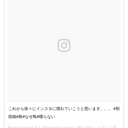
これから徐々にインスタに慣れていこうと思います。。。 #初
投稿#鳥#なぜ鳥#喋らない
Atsuhiro Inukaiさん(@atsuhiro.inukai_official)がシェアした投稿 –
2