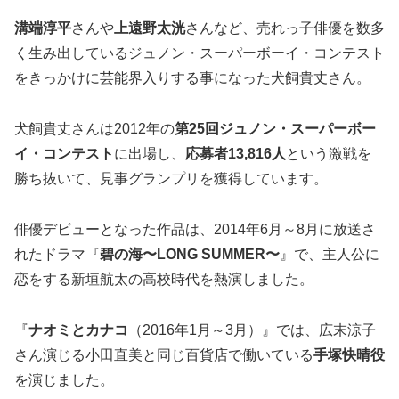
溝端淳平
さんや
上遠野太洸
さんなど、売れっ子俳優を数多
く生み出しているジュノン・スーパーボーイ・コンテスト
をきっかけに芸能界入りする事になった犬飼貴丈さん。
犬飼貴丈さんは2012年の
第25回ジュノン・スーパーボー
イ・コンテスト
に出場し、
応募者
13,816
人
という激戦を
勝ち抜いて、見事グランプリを獲得しています。
俳優デビューとなった作品は、2014年6月～8月に放送さ
れたドラマ『
碧の海〜LONG SUMMER〜
』で、主人公に
恋をする新垣航太の高校時代を熱演しました。
『
ナオミとカナコ
（2016年1月～3月）』では、広末涼子
さん演じる小田直美と同じ百貨店で働いている
手塚快晴役
を演じました。