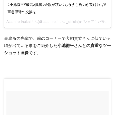
#小池徹平#最高#興奮#余韻が凄い#もう少し視力が良ければ#
至急眼球の交換を
Atsuhiro Inukaiさん(@atsuhiro.inukai_official)がシェアした投稿 –
2
事務所の先輩で、前のコーナーで犬飼貴丈さんに似ている
噂が出ている事をご紹介した
小池徹平さんとの貴重なツー
ショット画像
です。