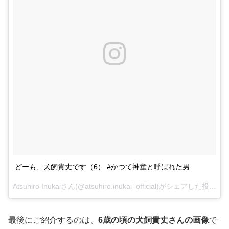
どーも、犬飼貴丈です（6） #かつて神童と呼ばれた男
Atsuhiro Inukaiさん(@atsuhiro.inukai_official)がシェアした投稿 –
2
最後にご紹介するのは、
6歳の頃の犬飼貴丈さんの画像
で