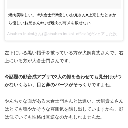
焼肉美味しい。 #大倉士門#優しいお兄さん#上京したときか
ら優しいお兄さん#なぜ焼肉の写メを載せない
Atsuhiro Inukaiさん(@atsuhiro.inukai_official)がシェアした投稿 –
2
左下にいる黒い帽子を被っている方が犬飼貴丈さんで、右
上にいる方が大倉士門さんです。
今話題の顔合成アプリで2人の顔を合わせても見分けがつ
かないくらい、
目と鼻のパーツがそっくり
ですよね。
やんちゃな面がある大倉士門さんとは違い、犬飼貴丈さん
はとても穏やかそうな雰囲気を醸し出していますから、顔
は似ていても性格は真逆なのかもしれませんね。