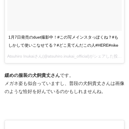
1月7日発売のduet撮影中！#この写メインスタっぽくね？#も
しかして使いこなせてる？#どこ見てんだこの人#HERE#nike
Atsuhiro Inukaiさん(@atsuhiro.inukai_official)がシェアした投稿 –
2
緩めの服装の犬飼貴丈さん
です。
メガネ姿も似合っていますし、普段の犬飼貴丈さんは画像
のような恰好を好んでいるのかもしれませんね。