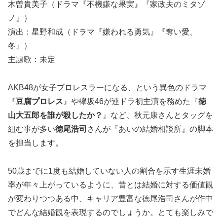
木曽貴美子（ドラマ『不機嫌な果実』『家政夫のミタゾ
ノ』）
演出：星野和成（ドラマ『嫌われる勇気』『奪い愛、
冬』）
主題歌：未定
AKB48が女子プロレスラーになる、という異色のドラマ
『
豆腐プロレス
』や欅坂46が連ドラ初主演を務めた『
徳
山大五郎を誰が殺したか？
』など、秋元康さんとタッグを
組む事が多い
徳尾浩司
さんが『あいの結婚相談所』の脚本
を担当します。
50歳までに1度も結婚していない人の割合を示す生涯未婚
率が年々上がっているように、昔とは結婚に対する価値観
が変わりつつある中、キャリア豊富な徳尾浩司さんが作中
でどんな結婚観を表現するのでしょうか。とても楽しみで