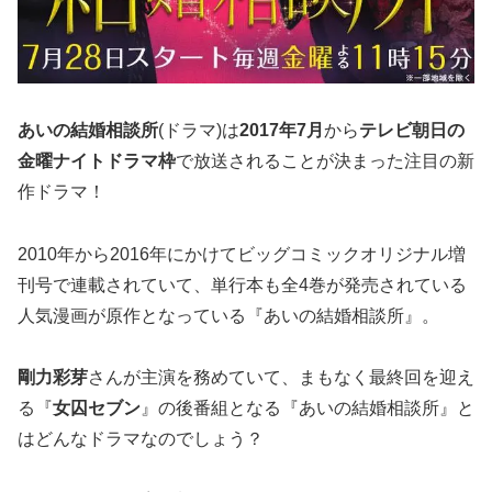
あいの結婚相談所
(ドラマ)は
2017年7月
から
テレビ朝日の
金曜ナイトドラマ枠
で放送されることが決まった注目の新
作ドラマ！
2010年から2016年にかけてビッグコミックオリジナル増
刊号で連載されていて、単行本も全4巻が発売されている
人気漫画が原作となっている『あいの結婚相談所』。
剛力彩芽
さんが主演を務めていて、まもなく最終回を迎え
る『
女囚セブン
』の後番組となる『あいの結婚相談所』と
はどんなドラマなのでしょう？