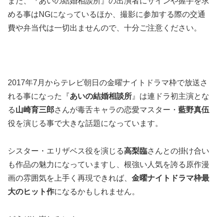
また、『あいの結婚相談所』の出演者にサインや握手を求
める事はNGになっているほか、撮影に参加する際の交通
費や弁当代は一切出ませんので、十分ご注意ください。
2017年7月からテレビ朝日の金曜ナイトドラマ枠で放送さ
れる事になった『
あいの結婚相談所
』は連ドラ初主演とな
る
山崎育三郎
さんが毒舌キャラの恋愛マスター・
藍野真伍
役を演じる事で大きな話題になっています。
シスター・エリザベス役を演じる
高梨臨
さんとの掛け合い
も作品の魅力になっていますし、根強い人気を誇る原作漫
画の雰囲気を上手く再現できれば、
金曜ナイトドラマ枠最
大のヒット作
になるかもしれません。