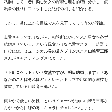
武器にして、恋に悩む男女の深層心理を的確に分析し、依
頼者の性格にフィットした絶好の相手を紹介する。
しかし、常に上から目線で人を見下してしまうのが弱点。
毒舌キャラでありながら、相談所にやって来た男女を必ず
結婚させている、という風変わりな恋愛マスター・藍野真
伍役には、
ミュージカル界の若きプリンス
こと
山崎育三郎
さんがキャスティングされました。
『
下町ロケット
』や『
突然ですが、明日結婚します
』『
あ
なたのことはそれほど
』といったドラマで印象的な演技を
披露している山崎育三郎さん。
爽やかで優しい男性、というイメージが強い山崎育三郎さ
んが
上から目線の毒舌キャラ
にチャレンジします。