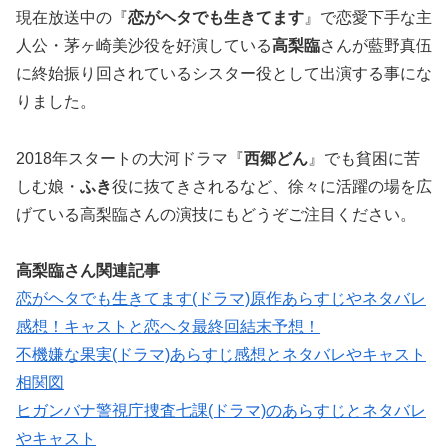
現在放送中の『
恋がヘタでも生きてます
』で恋愛下手な主
人公・茅ヶ崎美沙役を好演している
高梨臨
さんが藍野真伍
に終始振り回されているシスター役として出演する事にな
りました。
2018年スタートの大河ドラマ『
西郷どん
』でも貧困に苦
しむ娘・
ふき
役に抜てきされるなど、徐々に活躍の場を広
げている高梨臨さんの演技にもどうぞご注目ください。
高梨臨さん関連記事
恋がヘタでも生きてます(ドラマ)原作あらすじやネタバレ
感想！キャストと恋ヘタ最終回結末予想！
不機嫌な果実(ドラマ)あらすじ感想とネタバレやキャスト
相関図
ヒガンバナ警視庁捜査七課(ドラマ)のあらすじとネタバレ
やキャスト