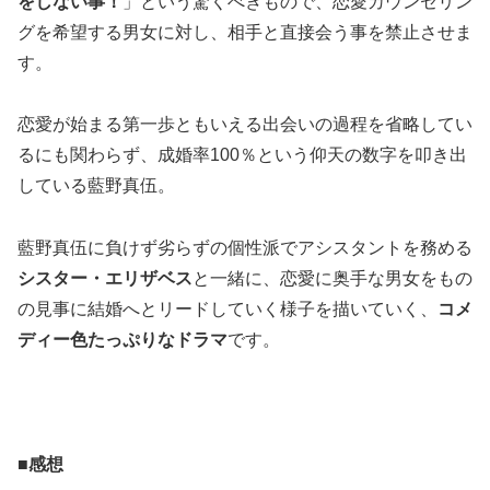
をしない事！
」という驚くべきもので、恋愛カウンセリン
グを希望する男女に対し、相手と直接会う事を禁止させま
す。
恋愛が始まる第一歩ともいえる出会いの過程を省略してい
るにも関わらず、成婚率100％という仰天の数字を叩き出
している藍野真伍。
藍野真伍に負けず劣らずの個性派でアシスタントを務める
シスター・エリザベス
と一緒に、恋愛に奥手な男女をもの
の見事に結婚へとリードしていく様子を描いていく、
コメ
ディー色たっぷりなドラマ
です。
■感想