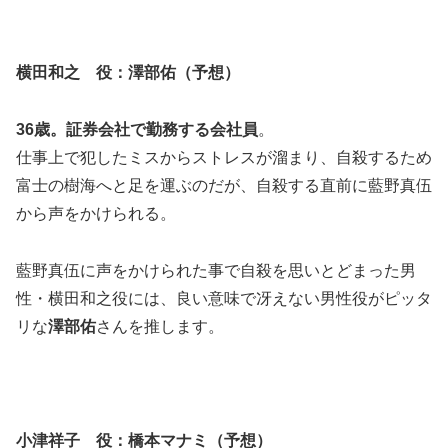
横田和之 役：澤部佑（予想）
36歳。証券会社で勤務する会社員
。
仕事上で犯したミスからストレスが溜まり、自殺するため
富士の樹海へと足を運ぶのだが、自殺する直前に藍野真伍
から声をかけられる。
藍野真伍に声をかけられた事で自殺を思いとどまった男
性・横田和之役には、良い意味で冴えない男性役がピッタ
リな
澤部佑
さんを推します。
小津祥子 役：橋本マナミ（予想）