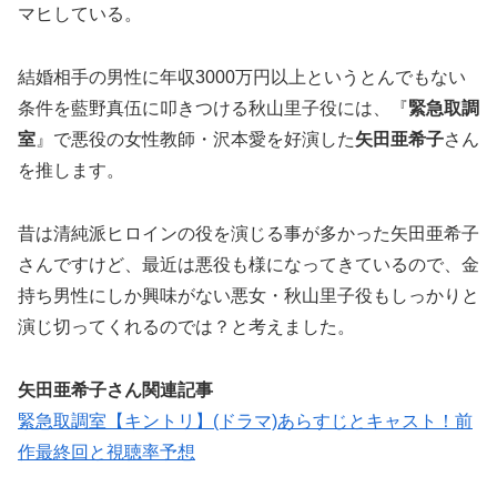
マヒしている。
結婚相手の男性に年収3000万円以上というとんでもない
条件を藍野真伍に叩きつける秋山里子役には、『
緊急取調
室
』で悪役の女性教師・沢本愛を好演した
矢田亜希子
さん
を推します。
昔は清純派ヒロインの役を演じる事が多かった矢田亜希子
さんですけど、最近は悪役も様になってきているので、金
持ち男性にしか興味がない悪女・秋山里子役もしっかりと
演じ切ってくれるのでは？と考えました。
矢田亜希子さん関連記事
緊急取調室【キントリ】(ドラマ)あらすじとキャスト！前
作最終回と視聴率予想