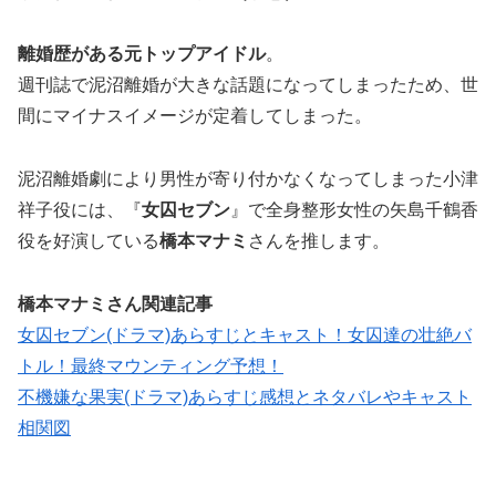
離婚歴がある元トップアイドル
。
週刊誌で泥沼離婚が大きな話題になってしまったため、世
間にマイナスイメージが定着してしまった。
泥沼離婚劇により男性が寄り付かなくなってしまった小津
祥子役には、『
女囚セブン
』で全身整形女性の矢島千鶴香
役を好演している
橋本マナミ
さんを推します。
橋本マナミさん関連記事
女囚セブン(ドラマ)あらすじとキャスト！女囚達の壮絶バ
トル！最終マウンティング予想！
不機嫌な果実(ドラマ)あらすじ感想とネタバレやキャスト
相関図