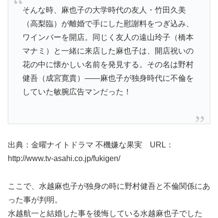
そんな時、麻也子の大学時代の友人・竹田久美
（高梨臨）が離婚で手にした慰謝料をつぎ込み、
ワインバーを開店。同じく友人の遠山玲子（橋本
マナミ）と一緒に来店した麻也子は、開店祝いの
花の中に懐かしい名前を発見する。その名は野村
健吾（成宮寛貴）――麻也子が独身時代に不倫を
していた敏腕広告マンだった！
出典：金曜ナイトドラマ 不機嫌な果実 URL：
http://www.tv-asahi.co.jp/fukigen/
ここで、水越麻也子が独身の時に野村健吾と不倫関係にあ
った事が判明。
水越航一と結婚した事を後悔している水越麻也子でした