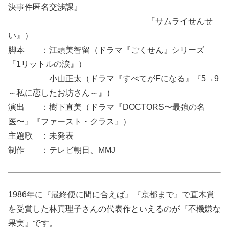
決事件匿名交渉課』
『サムライせんせ
い』）
脚本 ：江頭美智留（ドラマ『ごくせん』シリーズ
『1リットルの涙』）
小山正太（ドラマ『すべてがFになる』『5→9
～私に恋したお坊さん～』）
演出 ：樹下直美（ドラマ『DOCTORS〜最強の名
医〜』『ファースト・クラス』）
主題歌 ：未発表
制作 ：テレビ朝日、MMJ
1986年に『最終便に間に合えば』『京都まで』で直木賞
を受賞した林真理子さんの代表作といえるのが『不機嫌な
果実』です。