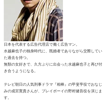
日本を代表する広告代理店で働く広告マン。
水越麻也子の独身時代に、既婚者でありながら交際してい
た過去を持つ。
無類の女好きで、久方ぶりに出会った水越麻也子と再び付
き合うようになる。
テレビ朝日の人気刑事ドラマ『相棒』の甲斐亨役でおなじ
みの成宮寛貴さんが、プレイボーイの野村健吾役を演じま
す。