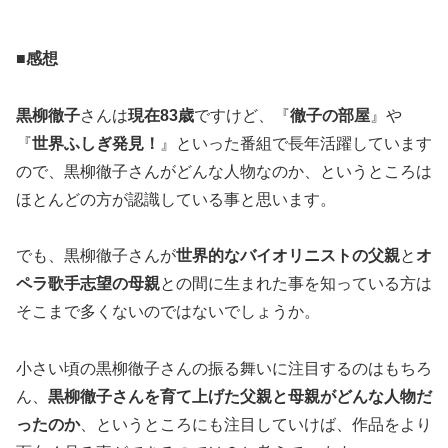
■感想
黒柳徹子
さんは
現在
83歳
ですけど、『
徹子の部屋
』や
『
世界ふしぎ発見！
』といった番組で長年活躍しています
ので、黒柳徹子さんがどんな人物なのか、というところは
ほとんどの方が認識している事と思います。
でも、黒柳徹子さんが
世界的なバイオリニストの父親
と
オ
ペラ歌手志望の母親
との間に生まれた事を知っている方は
そこまで多くないのではないでしょうか。
小さい頃の黒柳徹子さんの振る舞いに注目するのはもちろ
ん、
黒柳徹子さんを育て上げた父親と母親がどんな人物だ
ったのか
、というところにも注目していけば、作品をより