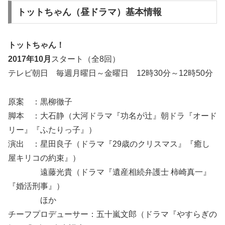
トットちゃん（昼ドラマ）基本情報
トットちゃん！
2017年10月
スタート（全8回）
テレビ朝日 毎週月曜日～金曜日 12時30分～12時50分
原案 ：黒柳徹子
脚本 ：大石静（大河ドラマ『功名が辻』朝ドラ『オード
リー』『ふたりっ子』）
演出 ：星田良子（ドラマ『29歳のクリスマス』『癒し
屋キリコの約束』）
遠藤光貴（ドラマ『遺産相続弁護士 柿崎真一』
『婚活刑事』）
ほか
チーフプロデューサー：五十嵐文郎（ドラマ『やすらぎの