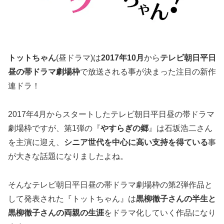
トットちゃん
(昼ドラマ)は
2017年10月
から
テレビ朝日平日
昼の帯ドラマ劇場枠
で放送される事が決まった注目の新作
連ドラ！
2017年4月からスタートしたテレビ朝日平日昼の帯ドラマ
劇場枠ですが、第1弾の『
やすらぎの郷
』は石坂浩二さん
を主演に迎え、
シニア世代を中心に高い支持を得ている
事
が大きな話題になりましたよね。
そんなテレビ朝日平日昼の帯ドラマ劇場枠の第2弾作品と
して発表された『トットちゃん』は
黒柳徹子さんの半生と
黒柳徹子さんの両親の生涯
をドラマ化していく作品になり