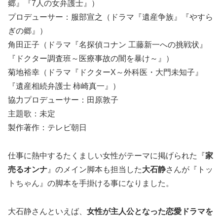
郷』『7人の女弁護士』）
プロデューサー：服部宣之（ドラマ『遺産争族』『やすら
ぎの郷』）
角田正子（ドラマ『名探偵コナン 工藤新一への挑戦状』
『ドクター調査班～医療事故の闇を暴け～』）
菊地裕幸（ドラマ『ドクターX～外科医・大門未知子』
『遺産相続弁護士 柿崎真一』）
協力プロデューサー：田原敦子
主題歌：未定
製作著作：テレビ朝日
仕事に熱中するたくましい女性がテーマに掲げられた『
家
売るオンナ
』のメイン脚本も担当した
大石静
さんが『トッ
トちゃん』の脚本を手掛ける事になりました。
大石静さんといえば、
女性が主人公となった恋愛ドラマを