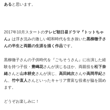
ある
と思います。
2017年10月スタートの
テレビ朝日昼ドラマ『トットちゃ
ん』
は浮き沈みの激しい昭和時代を生き抜いた
黒柳徹子さ
んの半生と両親の生涯を描く作品
です。
黒柳徹子さんの子供時代を『ごちそうさん』に出演した経
験を持つ子役・
豊嶋花
さんが演じるほか、両親役を
松下奈
緒
さんと
山本耕史
さんが演じ、
高田純次
さんや
高岡早紀
さ
ん、
竹中直人
さんといったキャリア豊富な役者が脇を固め
ます。
どうぞお楽しみに！