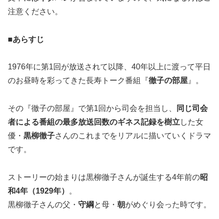
注意ください。
■あらすじ
1976年に第1回が放送されて以降、40年以上に渡って平日
のお昼時を彩ってきた長寿トーク番組『
徹子の部屋
』。
その『徹子の部屋』で第1回から司会を担当し、
同じ司会
者による番組の最多放送回数のギネス記録を樹立
した女
優・
黒柳徹子
さんのこれまでをリアルに描いていくドラマ
です。
ストーリーの始まりは黒柳徹子さんが誕生する4年前の
昭
和4年（1929年）
。
黒柳徹子さんの父・
守綱
と母・
朝
がめぐり会った時です。