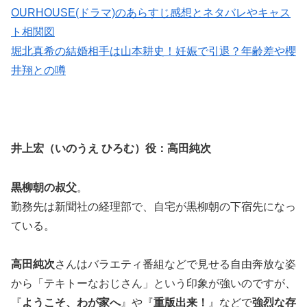
OURHOUSE(ドラマ)のあらすじ感想とネタバレやキャス
ト相関図
堀北真希の結婚相手は山本耕史！妊娠で引退？年齢差や櫻
井翔との噂
井上宏（いのうえ ひろむ）役：高田純次
黒柳朝の叔父
。
勤務先は新聞社の経理部で、自宅が黒柳朝の下宿先になっ
ている。
高田純次
さんはバラエティ番組などで見せる自由奔放な姿
から「テキトーなおじさん」という印象が強いのですが、
『
ようこそ、わが家へ
』や『
重版出来！
』などで
強烈な存