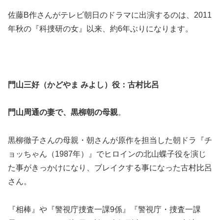
佐藤B作さんがテレビ朝日のドラマに出演するのは、2011
年秋の『科捜研の女』以来、約6年ぶりになります。
門山三好（かどやま みよし）役：古村比呂
門山周通の妻で、黒柳朝の母親
。
黒柳徹子さんの母親・朝さんが原作を担当した朝ドラ『チ
ョッちゃん（1987年）』でヒロインの北山蝶子役を演じ
た事がきっかけになり、ブレイクする事になった古村比呂
さん。
『相棒』や『警視庁捜査一課9係』『警視庁・捜査一課