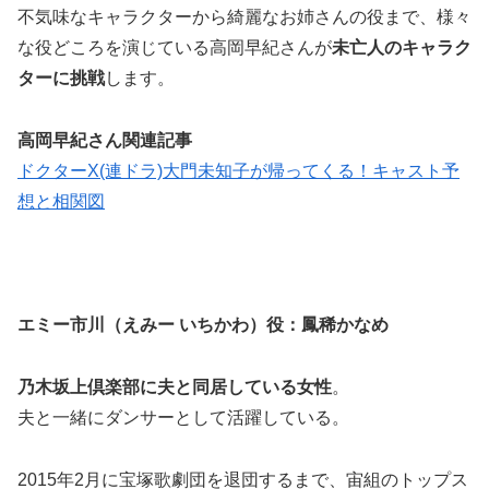
不気味なキャラクターから綺麗なお姉さんの役まで、様々
な役どころを演じている高岡早紀さんが
未亡人のキャラク
ターに挑戦
します。
高岡早紀さん関連記事
ドクターX(連ドラ)大門未知子が帰ってくる！キャスト予
想と相関図
エミー市川（えみー いちかわ）役：鳳稀かなめ
乃木坂上倶楽部に夫と同居している女性
。
夫と一緒にダンサーとして活躍している。
2015年2月に宝塚歌劇団を退団するまで、宙組のトップス