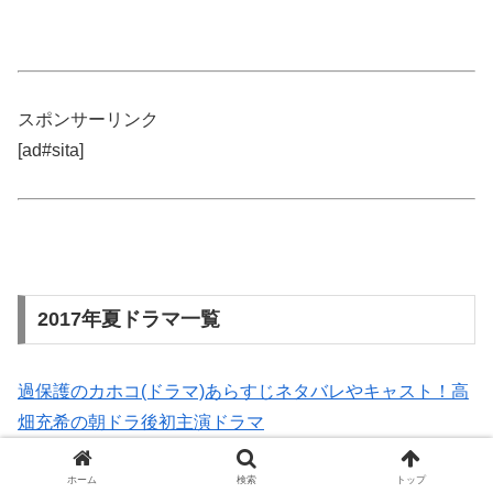
スポンサーリンク
[ad#sita]
2017年夏ドラマ一覧
過保護のカホコ(ドラマ)あらすじネタバレやキャスト！高
畑充希の朝ドラ後初主演ドラマ
ホーム
検索
トップ
セシルのもくろみ(ドラマ)あらすじネタバレやキャスト相