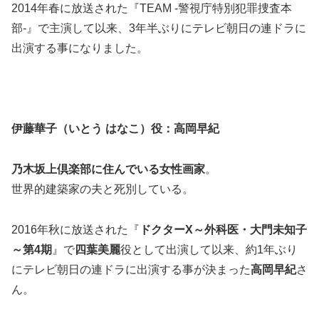
2014年春に放送された『TEAM -警視庁特別犯罪捜査本
部-』で主演して以来、3年半ぶりにテレビ朝日の連ドラに
出演する事になりました。
伊藤華子（いとう はなこ）役：高岡早紀
乃木坂上倶楽部に住んでいる女性画家
。
世界的建築家の夫と死別している。
2016年秋に放送された『
ドクターX～外科医・大門未知子
～第4期
』で
四葉美麗
役として出演して以来、約1年ぶり
にテレビ朝日の連ドラに出演する事が決まった
高岡早紀
さ
ん。