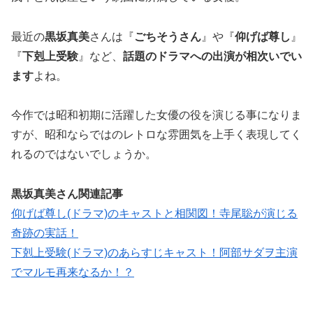
最近の
黒坂真美
さんは『
ごちそうさん
』や『
仰げば尊し
』
『
下剋上受験
』など、
話題のドラマへの出演が相次いでい
ます
よね。
今作では昭和初期に活躍した女優の役を演じる事になりま
すが、昭和ならではのレトロな雰囲気を上手く表現してく
れるのではないでしょうか。
黒坂真美さん関連記事
仰げば尊し(ドラマ)のキャストと相関図！寺尾聡が演じる
奇跡の実話！
下剋上受験(ドラマ)のあらすじキャスト！阿部サダヲ主演
でマルモ再来なるか！？