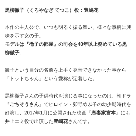
黒柳徹子（くろやなぎ てつこ）役：豊嶋花
本作の主人公で、いつも明るく振る舞い、様々な事柄に興
味を示す女の子。
モデルは『徹子の部屋』の司会を40年以上務めている黒
柳徹子
。
徹子という自分の名前を上手く発音できなかった事から
「トットちゃん」という愛称が定着した。
黒柳徹子さんの子供時代を演じる事になったのは、朝ドラ
『
ごちそうさん
』でヒロイン・卯野め以子の幼少期時代を
好演し、2017年1月に公開された映画『
恋妻家宮本
』にも
井上エミ役で出演した
豊嶋花
さんです。