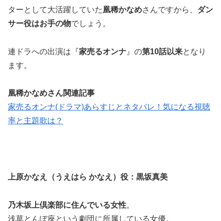
ターとして大活躍していた
凰稀かなめ
さんですから、
ダン
サー役はお手の物
でしょう。
連ドラへの出演は『
家売るオンナ
』の
第10話以来
となり
ます。
凰稀かなめさん関連記事
家売るオンナ(ドラマ)あらすじとネタバレ！気になる視聴
率と主題歌は？
上原かなえ（うえはら かなえ）役：黒坂真美
乃木坂上倶楽部に住んでいる女性
。
浅草とんぼ座という劇団に所属している女優。