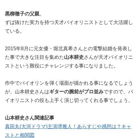
黒柳徹子の父親
。
ずば抜けた実力を持つ天才バイオリニストとして大活躍し
ている。
2015年8月に元女優・堀北真希さんとの電撃結婚を発表し
た事で大きな注目を集めた
山本耕史
さんが天才バイオリニ
ストという難役にチャレンジする事になりました。
作中でバイオリンを弾く場面が描かれる事になるでしょう
が、山本耕史さんは
ギターの腕前がプロ並み
ですので、バ
イオリニストの役も上手く演じ切ってくれる事でしょう。
山本耕史さん関連記事
真田丸(大河ドラマ)主演堺雅人！あらすじや感想は？キャ
ストと相関図