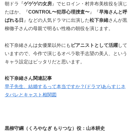
朝ドラ『
ゲゲゲの女房
』でヒロイン・村井布美枝役を演じ
たほか、『
CONTROL〜犯罪心理捜査〜
』『
早海さんと呼
ばれる日
』などの人気ドラマに出演した
松下奈緒
さんが黒
柳徹子さんの母親で明るい性格の朝役を演じます。
松下奈緒さんは女優業以外にも
ピアニストとして活躍
して
いますので、今作で演じるオペラ歌手志望の美人、という
キャラ設定はピッタリだと思います。
松下奈緒さん関連記事
早子先生、結婚するって本当ですか？(ドラマ)あらすじネ
タバレとキャスト相関図
黒柳守綱（くろやなぎ もりつな）役：山本耕史