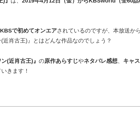
王)』
は、
2019年4月12日（金）から
KBSworld
（全60
KBS
で初めてオンエア
されているのですが、本放送から
(近肖古王)』とはどんな作品なのでしょう？
ン(近肖古王)』
の
原作あらすじ
や
ネタバレ感想
、
キャス
ていきます！