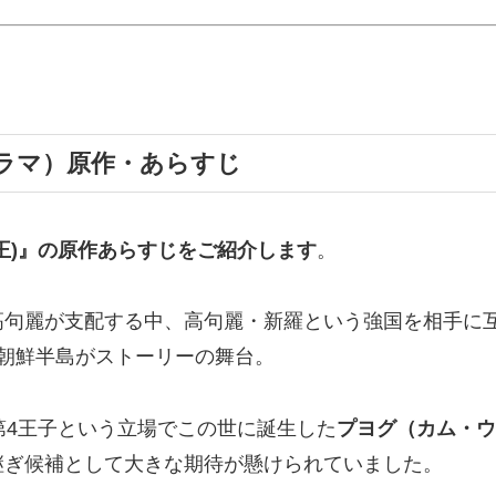
ラマ）原作・あらすじ
王)』の
原作あらすじ
をご紹介します
。
高句麗が支配する中、高句麗・新羅という強国を相手に
朝鮮半島がストーリーの舞台。
第4王子という立場でこの世に誕生した
プヨグ（カム・ウ
継ぎ候補として大きな期待が懸けられていました。