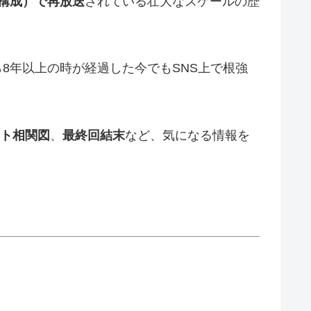
話構成）で再放送
されている壮大なスケールの歴
8年以上の時が経過した今でもSNS上で根強
ト相関図
、
最終回結末
など、気になる情報を