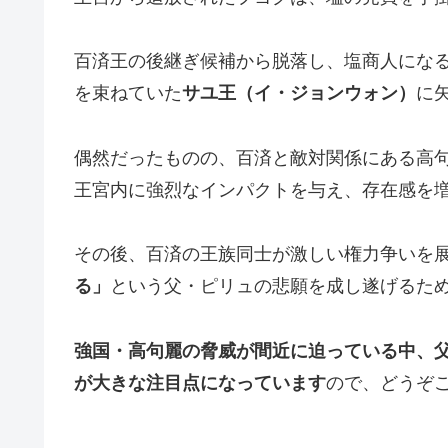
百済王の後継ぎ候補から脱落し、塩商人にな
を束ねていた
サユ王（イ・ジョンウォン）
に
偶然だったものの、百済と敵対関係にある高句
王宮内に強烈なインパクトを与え、存在感を
その後、百済の王族同士が激しい権力争いを展
る」
という父・ピリュの悲願を成し遂げるた
強国・高句麗の脅威が間近に迫っている中、
が大きな注目点になっています
ので、どうぞ