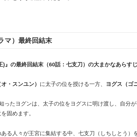
ラマ）最終回結末
王)』の
最終回結末
（60話：七支刀）の大まかなあらす
（オ・スンユン）
に太子の位を授ける一方、
ヨグス（ゴ
を知ったヨグンは、太子の位をヨグスに明け渡し、自分
意を固めます。
のある人々が王宮に集結する中、七支刀（しちしとう）