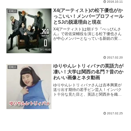
ーリンク長野里美プロフ...
2016.10.11
X4(アーティスト)の松下優也がか
芸能人
っこいい！メンバープロフィール
とSJの脱退理由と現在
X4(アーティスト)は朝ドラ『べっぴんさ
ん』で岩佐栄輔役を演じる松下優也さん
が中心メンバーとなっている新鋭の実力
派ボーカルダンスグループ！『べっぴん
さん』の影響で「松下優也＝俳優」とい
う印象をお持ちの方も多いかと思います
が、松下優也さんは俳...
2017.02.20
ゆりやんレトリィバァの英語力が
芸能人
凄い！大学は関西の名門？昔のか
わいい画像とネタ動画
ゆりやんレトリィバァさんは吉本興業が
送り出す期待の若手ピン芸人！インパク
ト十分な見た目と、英語と関西弁を織り
交ぜながら毒舌を吐く1人漫談をウリにし
ているゆりやんレトリィバァさん。2年連
続でR-1ぐらんぷり3位に入るなど、徐々
に実績を積み上げ...
2017.02.25