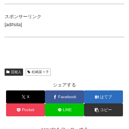
スポンサーリンク
[ad#sita]
芸能人
松嶋菜々子
シェアする
X
Facebook
はてブ
Pocket
LINE
コピー