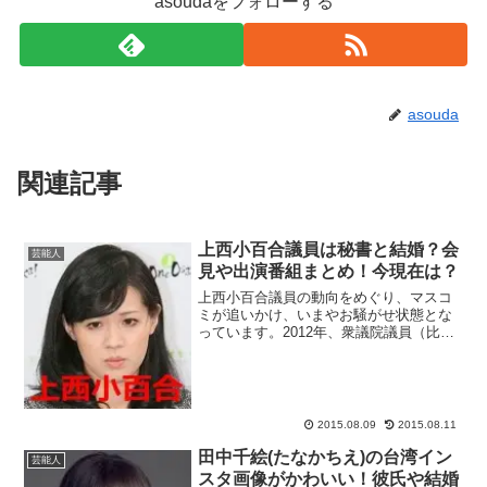
asoudaをフォローする
asouda
関連記事
上西小百合議員は秘書と結婚？会
芸能人
見や出演番組まとめ！今現在は？
上西小百合議員の動向をめぐり、マスコ
ミが追いかけ、いまやお騒がせ状態とな
っています。2012年、衆議院議員（比例
代表復活）初当選を果たし、現在2期目を
迎えている上西小百合議員。騒動の原因
は、平成27年度予算を採決する衆院本会
議を病気と称して...
2015.08.09
2015.08.11
田中千絵(たなかちえ)の台湾イン
芸能人
スタ画像がかわいい！彼氏や結婚