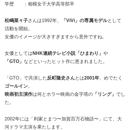
学歴 ：相模女子大学高等部卒
松嶋菜々子
さんは1992年、
「ViVi」の専属モデル
として
活動を開始。
女優のイメージが大きすぎますから意外ですね。
女優としては
NHK連続テレビ小説「ひまわり」
や
「GTO」
などといったヒット作に恵まれました。
「GTO」で共演した
反町隆史さん
とは
2001年
、めでたく
ゴールイン
。
映画初主演作
は何とホラー映画の金字塔の
「リング」
でし
た。
2002年には「利家とまつ〜加賀百万石物語〜」にて、大
河ドラマ主演を果たします。