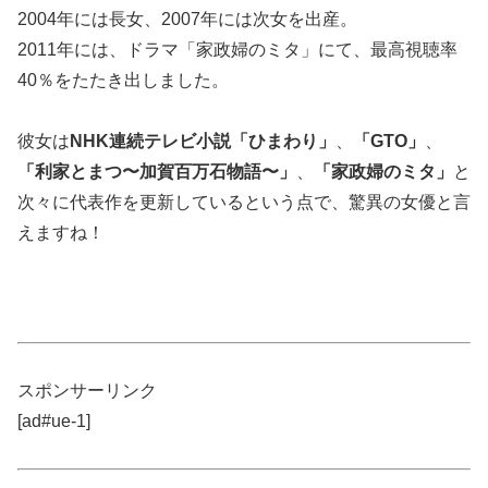
2004年には長女、2007年には次女を出産。
2011年には、ドラマ「家政婦のミタ」にて、最高視聴率
40％をたたき出しました。
彼女は
NHK連続テレビ小説「ひまわり」
、
「GTO」
、
「利家とまつ〜加賀百万石物語〜」
、
「家政婦のミタ」
と
次々に代表作を更新しているという点で、驚異の女優と言
えますね！
スポンサーリンク
[ad#ue-1]