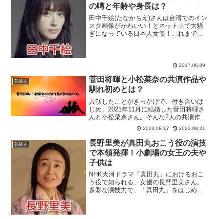
の噂と年齢や身長は？
田中千絵(たなかちえ)さんは台湾でのイン
スタ画像がかわいい！とネット上で大騒
ぎになっている日本人女優！これまでは
台湾や中国・香港といった中華圏を中心
に活躍していた田中千絵さんなのです
が、相葉雅紀さんが主演を務める月9ドラ
マ『貴族探偵』へのゲ...
2017.06.09
菅田将暉と小松菜奈の共演作品や
芸能人
馴れ初めとは？
共演したことがきっかけで、付き合いは
じめ、2021年11月に結婚した菅田将暉さ
んと小松菜奈さん。そんな2人の共演作品
や馴れ初めを紹介します。菅田将暉さん
2023.08.17
2023.08.21
と小松菜奈さんのプロフィール この投稿
をInstagramで見る koni🌛(@namy...
長野里美が真田丸おこう役の演技
芸能人
で本領発揮！小劇場の女王の夫や
子供は
NHK大河ドラマ「真田丸」におけるおこ
う役で知られる、女優の長野里美さん。
多彩な演技力で、「真田丸」をはじめ、
各種ドラマで話題になっておりますね。
そんな長野里美さんについて、プライベ
ートなどをまとめていきます！スポンサ