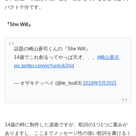
パクト十分です。
『She Will』
話題の崎山蒼司くんの『She Will』
14歳でこれ創るってやっぱ天才、、、
#崎山蒼志
pic.twitter.com/joYumUk3Xd
— オザキテッペイ (@te_tsu63)
2018年5月20日
14歳の時に制作した楽曲ですが、歌詞の1つ1つに重みが
ありますし、ここまでメッセージ性の強い歌詞を書けるミ