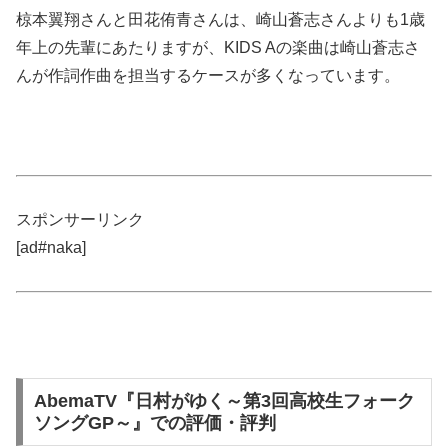
椋本翼翔さんと田花侑青さんは、崎山蒼志さんよりも1歳
年上の先輩にあたりますが、KIDS Aの楽曲は崎山蒼志さ
んが作詞作曲を担当するケースが多くなっています。
スポンサーリンク
[ad#naka]
AbemaTV『日村がゆく～第3回高校生フォーク
ソングGP～』での評価・評判