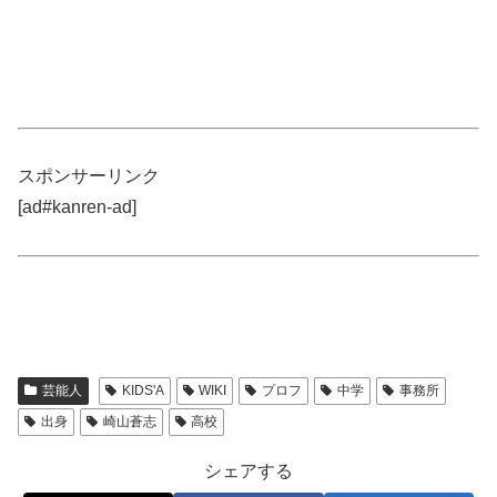
スポンサーリンク
[ad#kanren-ad]
芸能人
KIDS'A
WIKI
プロフ
中学
事務所
出身
崎山蒼志
高校
シェアする