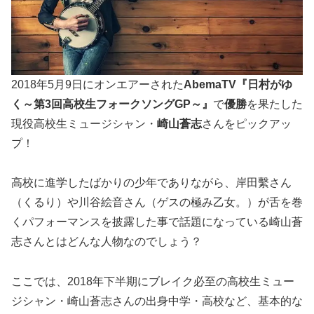
2018年5月9日にオンエアーされた
AbemaTV『日村がゆ
く～第3回高校生フォークソングGP～』
で
優勝
を果たした
現役高校生ミュージシャン・
崎山蒼志
さんをピックアッ
プ！
高校に進学したばかりの少年でありながら、岸田繫さん
（くるり）や川谷絵音さん（ゲスの極み乙女。）が舌を巻
くパフォーマンスを披露した事で話題になっている崎山蒼
志さんとはどんな人物なのでしょう？
ここでは、2018年下半期にブレイク必至の高校生ミュー
ジシャン・崎山蒼志さんの出身中学・高校など、基本的な