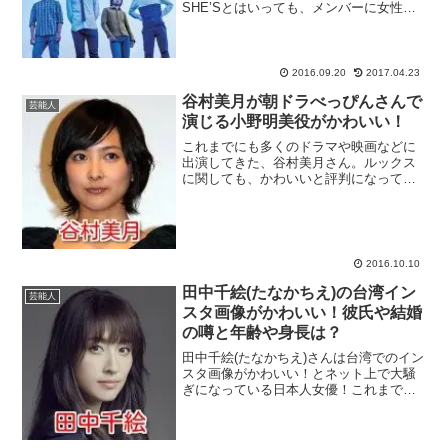
SHE’Sとはいっても、メンバーに女性は
おらず、男性による4人組です。新曲
「Stars」がTBSドラマ「拝見、民泊
様。」の主題歌になったことで、ますま
す認知度が上がるこ...
2016.09.20
2017.04.23
谷村美月が朝ドラべっぴんさんで
芸能人
演じる小野明美役がかわいい！
これまでにも多くのドラマや映画などに
出演してきた、谷村美月さん。ルックス
に関しても、かわいいと評判になってい
ますね。2016年10月スタートの朝ドラ
「べっぴん」さんで小野明美という役を
演じますが、谷村美月さんのプロフィー
ルや「べっぴん」さん...
2016.10.10
田中千絵(たなかちえ)の台湾イン
芸能人
スタ画像がかわいい！彼氏や結婚
の噂と年齢や身長は？
田中千絵(たなかちえ)さんは台湾でのイン
スタ画像がかわいい！とネット上で大騒
ぎになっている日本人女優！これまでは
台湾や中国・香港といった中華圏を中心
に活躍していた田中千絵さんなのです
が、相葉雅紀さんが主演を務める月9ドラ