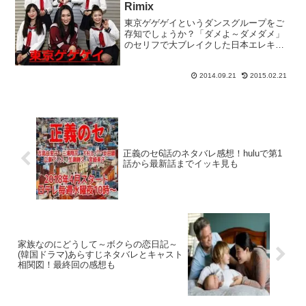
Rimix
東京ゲゲゲイというダンスグループをご
存知でしょうか？「ダメよ～ダメダメ」
のセリフで大ブレイクした日本エレキテ
ル連合の朱美ちゃんをダンスRimixした動
画で話題になっています。噂では超キレ
2014.09.21
2015.02.21
ッキレの朱美ちゃんが夜の街中でダンス
を披露しているよう...
正義のセ6話のネタバレ感想！huluで第1
話から最新話までイッキ見も
家族なのにどうして～ボクらの恋日記～
(韓国ドラマ)あらすじネタバレとキャスト
相関図！最終回の感想も