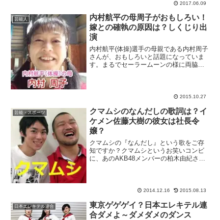
マ『貴族探偵』へのゲ...
2017.06.09
内村航平の母周子がおもしろい！
芸能人
嫁との確執の原因は？しくじり出
演
内村航平(体操)選手の母親である内村周子
さんが、おもしろいと話題になっていま
す。まるでセーラームーンの様に両脇で
髪を縛り、50代とは思えないほどのはし
ゃぎっぷりで応援する姿は、あのアニマ
ル浜口さんと同じにおいがしますね(笑)最
近では、twi...
2015.10.27
クマムシのなんだしの歌詞は？イ
芸能・スポーツ
ケメン佐藤大樹の彼女は社長令
嬢？
クマムシの『なんだし』という歌をご存
知ですか？クマムシというお笑いコンビ
に、あのAKB48メンバーの柏木由紀さん
や松井珠理奈さんもすっかりハマってい
るというんです！アメトーーク！等で披
露され、なんだか耳にずっと残って離れ
なくなってしまうと話...
2014.12.16
2015.08.13
東京ゲゲゲイ？日本エレキテル連
日本エレキテル連合
合ダメよ～ダメダメのダンス