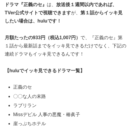
ドラマ『正義のセ』
は、
放送後
１
週間以内であれば、
TVer公式サイトで視聴できます
が、
第１話から
イッキ見
したい場合は、huluです！
月額たったの
933
円（税込1,007円）
で、『正義のセ』第
１話から最新話までをイッキ見できるだけでなく、下記の
連続ドラマもイッキ見できるんです！
【huluでイッキ見できるドラマ一覧】
正義のセ
〇〇な人の末路
ラブリラン
Missデビル 人事の悪魔・椿眞子
崖っぷちホテル