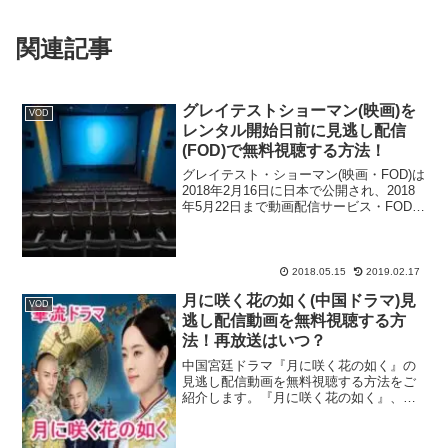
関連記事
グレイテストショーマン(映画)を
VOD
レンタル開始日前に見逃し配信
(FOD)で無料視聴する方法！
グレイテスト・ショーマン(映画・FOD)は
2018年2月16日に日本で公開され、2018
年5月22日まで動画配信サービス・FODで
も視聴する事ができるアメリカ発のミュ
ージカル映画！『レ・ミゼラブル』や
『X-MEN』『ニューヨークの恋人』と
い...
2018.05.15
2019.02.17
月に咲く花の如く(中国ドラマ)見
VOD
逃し配信動画を無料視聴する方
法！再放送はいつ？
中国宮廷ドラマ『月に咲く花の如く』の
見逃し配信動画を無料視聴する方法をご
紹介します。『月に咲く花の如く』、第1
話見逃したぁ！再放送や無料で初回から
見られるサイトってあるかな？
dailymotionや9tsuは違法で怖いなぁ。合