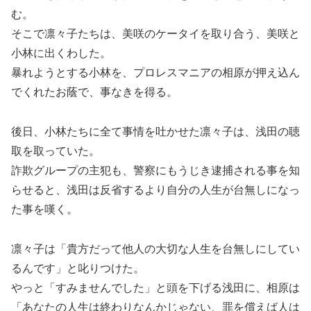
む。
そこで凛々子たちは、美咲のケータイを取り合う、美咲と
小林に出くわした。
暴れようとする小林を、プロレスマニアの相原が押え込ん
でくれたお蔭で、事なきを得る。
後日、小林たちに全て事情を吐かせた凛々子は、浅田の聴
取を取っていた。
詐欺グループの主犯も、警察にもうじき逮捕される事を知
らせると、浅田は反省するより自分の人生が台無しになっ
た事を嘆く。
凛々子は「貴方だって他人の大切な人生を台無しにしてい
るんです」と叱りつけた。
やっと「すみませんでした」と頭を下げる浅田に、相原は
「あなたの人生は終わりなんかじゃない、罪を償えば人は