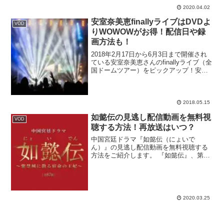
法サイトで見逃...
2020.04.02
安室奈美恵finallyライブはDVDよ
VOD
りWOWOWがお得！配信日や録
画方法も！
2018年2月17日から6月3日まで開催され
ている安室奈美恵さんのfinallyライブ（全
国ドームツアー）をピックアップ！安室
奈美恵さんが2018年9月16日を最後に第
一線から退く事を表明していますが、こ
の度有料チャンネル・WOWOWでfi...
2018.05.15
如懿伝の見逃し配信動画を無料視
VOD
聴する方法！再放送はいつ？
中国宮廷ドラマ『如懿伝（にょいで
ん）』の見逃し配信動画を無料視聴する
方法をご紹介します。 『如懿伝』、第1
話見逃したぁ！再放送や無料で初回から
見られるサイトってあるかな？
dailymotionや9tsuは違法で怖いなぁ。合
法サイトで見逃し...
2020.03.25