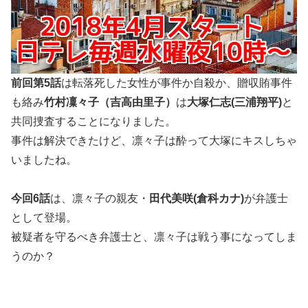
前回第
5
話
は転落死した女性が事件か自殺か、贈収賄事件
も絡み
竹村凜々子（吉高由里子）
は
大塚仁志(三浦翔平)
と
共同捜査することになりました。
事件は解決できたけど、凛々子は酔って大塚にキスしちゃ
いましたね。
今回
6
話
は、凛々子の親友・
田代美咲(倉科カナ)
が弁護士
として登場。
被疑者を守るべき弁護士と、凛々子は戦う事になってしま
うのか？