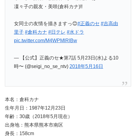
凜々子の親友・美咲(倉科カナ)‼️
女同士の友情を描きますっ😊
#正義のセ
#吉高由
里子
#倉科カナ
#日テレ
#水ドラ
pic.twitter.com/M4WPMlRlBw
— 【公式】正義のセ★第7話 5月23日(水)よる10
時〜 (@seigi_no_se_ntv)
2018年5月16日
本名：倉科カナ
生年月日：1987年12月23日
年齢：30歳（2018年5月現在）
出身地：熊本県熊本市南区
身長：158cm