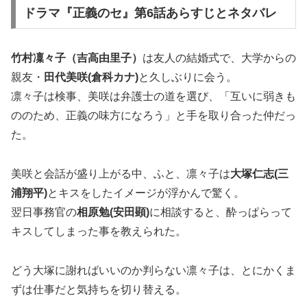
ドラマ『正義のセ』第6話あらすじとネタバレ
竹村凜々子（吉高由里子）
は友人の結婚式で、大学からの
親友・
田代美咲(倉科カナ)
と久しぶりに会う。
凛々子は検事、美咲は弁護士の道を選び、「互いに弱きも
ののため、正義の味方になろう」と手を取り合った仲だっ
た。
美咲と会話が盛り上がる中、ふと、凛々子は
大塚仁志(三
浦翔平)
とキスをしたイメージが浮かんで驚く。
翌日事務官の
相原勉(安田顕)
に相談すると、酔っぱらって
キスしてしまった事を教えられた。
どう大塚に謝ればいいのか判らない凛々子は、とにかくま
ずは仕事だと気持ちを切り替える。