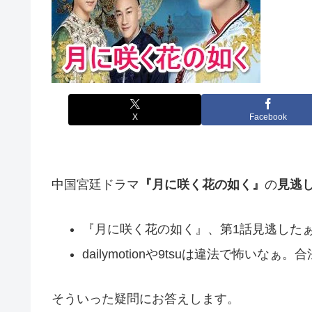
X
Facebook
中国宮廷ドラマ
『月に咲く花の如く』
の
見逃
『月に咲く花の如く』、第1話見逃した
dailymotionや9tsuは違法で怖
そういった疑問にお答えします。