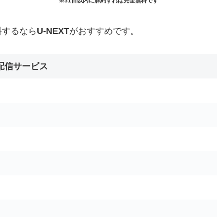
※31日以内に解約すれば完全無料です
料するなら
U-NEXT
がおすすめです。
配信サービス