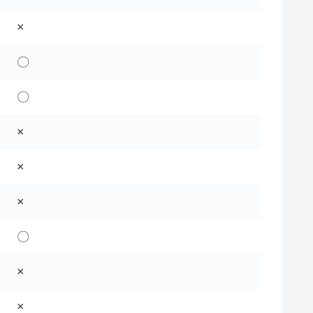
×
〇
〇
×
×
×
〇
×
×