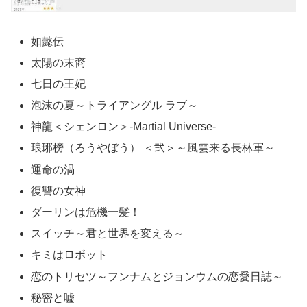
如懿伝
太陽の末裔
七日の王妃
泡沫の夏～トライアングル ラブ～
神龍＜シェンロン＞-Martial Universe-
琅琊榜（ろうやぼう） ＜弐＞～風雲来る長林軍～
運命の渦
復讐の女神
ダーリンは危機一髪！
スイッチ～君と世界を変える～
キミはロボット
恋のトリセツ～フンナムとジョンウムの恋愛日誌～
秘密と嘘