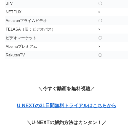
dTV
〇
NETFLIX
×
Amazonプライムビデオ
〇
TELASA（旧：ビデオパス）
×
ビデオマーケット
〇
Abemaプレミアム
×
RakutenTV
〇
＼今すぐ動画を無料視聴／
U-NEXTの31日間無料トライアルはこちらから
＼U-NEXTの解約方法はカンタン！／