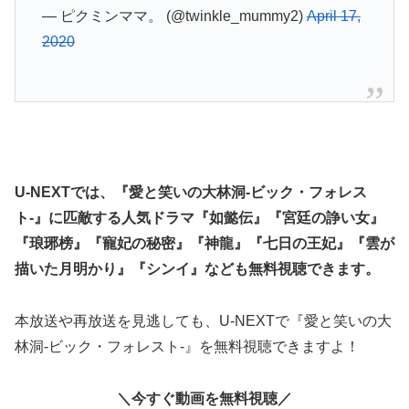
— ピクミンママ。 (@twinkle_mummy2)
April 17,
2020
U-NEXTでは、『愛と笑いの大林洞-ビック・フォレス
ト-』に匹敵する人気ドラマ『如懿伝』『宮廷の諍い女』
『琅琊榜』『寵妃の秘密』『神龍』『七日の王妃』『雲が
描いた月明かり』『シンイ』なども無料視聴できます。
本放送や再放送を見逃しても、U-NEXTで『愛と笑いの大
林洞-ビック・フォレスト-』を無料視聴できますよ！
＼今すぐ動画を無料視聴／