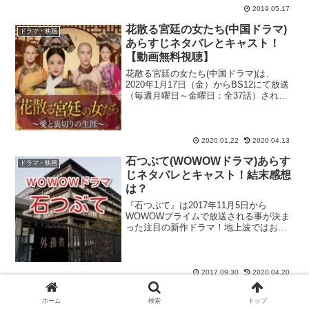
ったオム・ジウ...
2019.05.17
花散る宮廷の女たち(中国ドラマ)
ドラマ・映画
あらすじネタバレとキャスト！
【動画無料視聴】
花散る宮廷の女たち(中国ドラマ)は、
2020年1月17日（金）からBS12にて放送
（毎週月曜日～金曜日：全37話）されて
いる注目作！『バーニング・アイス』や
『麗王別姫』など、有名な中国ドラマを
数多くオンエアしてきたBS12の新作とし
てライン...
2020.01.22
2020.04.13
石つぶて(WOWOWドラマ)あらす
ドラマ・映画
じネタバレとキャスト！結末感想
は？
『石つぶて』は2017年11月5日から
WOWOWプライムで放送される事が決ま
った注目の新作ドラマ！地上波ではお目
にかかれない重厚感たっぷりなノンフィ
クションドラマが数多く放送される
WOWOW連ドラに新たなノンフィクショ
ンドラマが登場！原作小...
2017.09.30
2020.04.20
愛はぽろぽろ(韓国ドラマ)あらす
ドラマ・映画
ホーム
検索
トップ
じネタバレ(最終回結末)とキャス