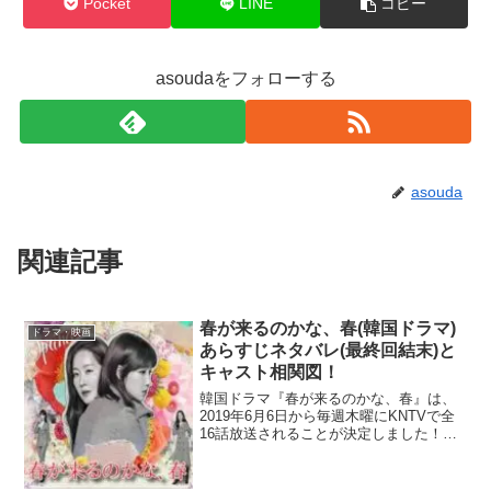
Pocket
LINE
コピー
asoudaをフォローする
asouda
関連記事
春が来るのかな、春(韓国ドラマ)
ドラマ・映画
あらすじネタバレ(最終回結末)と
キャスト相関図！
韓国ドラマ『春が来るのかな、春』は、
2019年6月6日から毎週木曜にKNTVで全
16話放送されることが決定しました！シ
リアスな演技で定評のあるイ・ユリがド
タバタコメディに挑戦！良妻賢母な元女
優役にオム・ジウォン！身体が入れ替わ