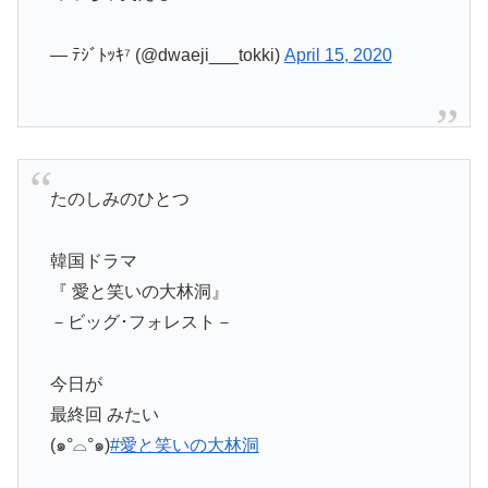
— ﾃｼﾞﾄｯｷ⁷ (@dwaeji___tokki)
April 15, 2020
たのしみのひとつ
韓国ドラマ
『 愛と笑いの大林洞』
－ビッグ･フォレスト－
今日が
最終回 みたい
(๑°⌓°๑)
#愛と笑いの大林洞