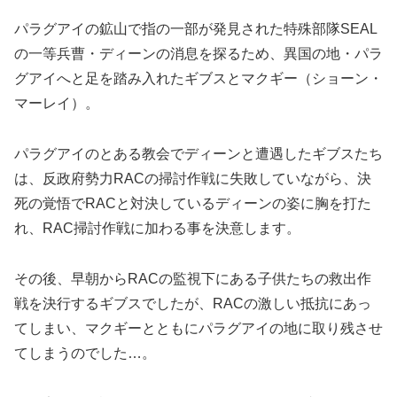
パラグアイの鉱山で指の一部が発見された特殊部隊SEAL
の一等兵曹・ディーンの消息を探るため、異国の地・パラ
グアイへと足を踏み入れたギブスとマクギー（ショーン・
マーレイ）。
パラグアイのとある教会でディーンと遭遇したギブスたち
は、反政府勢力RACの掃討作戦に失敗していながら、決
死の覚悟でRACと対決しているディーンの姿に胸を打た
れ、RAC掃討作戦に加わる事を決意します。
その後、早朝からRACの監視下にある子供たちの救出作
戦を決行するギブスでしたが、RACの激しい抵抗にあっ
てしまい、マクギーとともにパラグアイの地に取り残させ
てしまうのでした…。