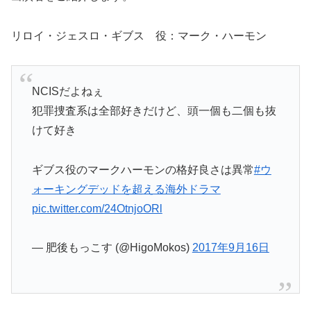
リロイ・ジェスロ・ギブス 役：マーク・ハーモン
NCISだよねぇ
犯罪捜査系は全部好きだけど、頭一個も二個も抜
けて好き
ギブス役のマークハーモンの格好良さは異常
#ウ
ォーキングデッドを超える海外ドラマ
pic.twitter.com/24OtnjoORl
— 肥後もっこす (@HigoMokos)
2017年9月16日