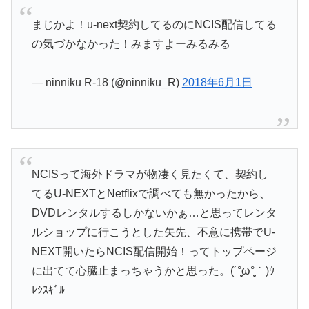
まじかよ！u-next契約してるのにNCIS配信してる
の気づかなかった！みますよーみるみる
— ninniku R-18 (@ninniku_R)
2018年6月1日
NCISって海外ドラマが物凄く見たくて、契約し
てるU-NEXTとNetflixで調べても無かったから、
DVDレンタルするしかないかぁ…と思ってレンタ
ルショップに行こうとした矢先、不意に携帯でU-
NEXT開いたらNCIS配信開始！ってトップページ
に出てて心臓止まっちゃうかと思った。(´°̥̥̥ω°̥̥̥｀)ｳ
ﾚｼｽｷﾞﾙ