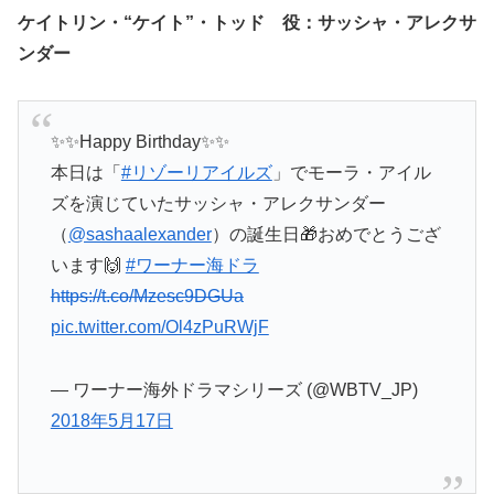
ケイトリン・“ケイト”・トッド 役：サッシャ・アレクサ
ンダー
✨✨Happy Birthday✨✨
本日は「
#リゾーリアイルズ
」でモーラ・アイル
ズを演じていたサッシャ・アレクサンダー
（
@sashaalexander
）の誕生日🎁おめでとうござ
います🙌
#ワーナー海ドラ
https://t.co/Mzesc9DGUa
pic.twitter.com/Ol4zPuRWjF
— ワーナー海外ドラマシリーズ (@WBTV_JP)
2018年5月17日