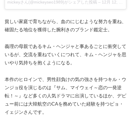
mickeyさん(@mickeyseo1989)がシェアした投稿
–
12月 12, 2017 at 8:08午後 PST
貧しい家庭で育ちながら、血のにじむような努力を重ね、
確固たる地位を獲得した腕利きのブランド鑑定士。
義理の母親であるキム・ヘンジャと事あるごとに衝突して
いるが、交流を重ねていくにつれて、キム・ヘンジャを思
いやり気持ちを抱くようになる。
本作のヒロインで、男性顔負けの気の強さを持つキル・ウ
ンジョ役を演じるのは『サム、マイウェイ～恋の一発逆
転！～』など多くの人気ドラマに出演しているほか、デビ
ュー前には大韓航空のCAを務めていた経験を持つピョ・
イェジンさんです。