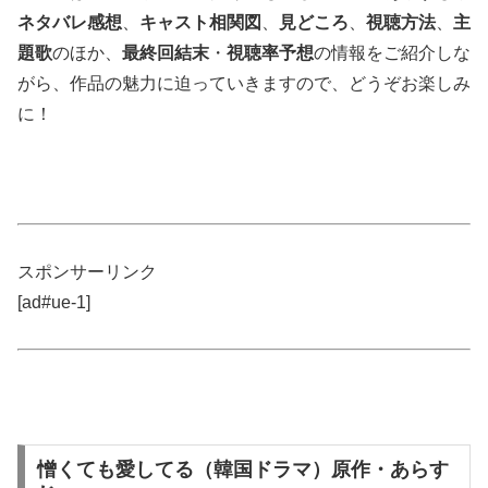
ネタバレ感想
、
キャスト相関図
、
見どころ
、
視聴方法
、
主
題歌
のほか、
最終回結末
・
視聴率予想
の情報をご紹介しな
がら、作品の魅力に迫っていきますので、どうぞお楽しみ
に！
スポンサーリンク
[ad#ue-1]
憎くても愛してる（韓国ドラマ）原作・あらす