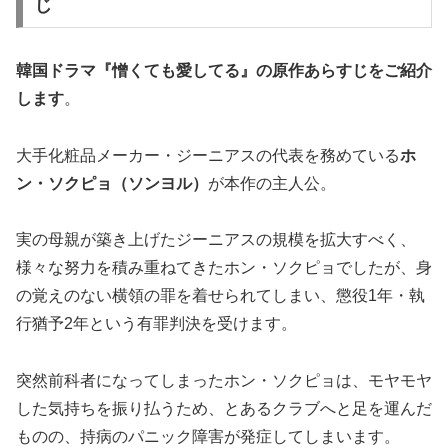
じ
韓国ドラマ『憎くても愛してる』の
原作あらすじ
をご紹介
します
。
大手化粧品メーカー・ジーニアスの代表を務めている
ホ
ン・ソクピョ（ソンヨル）
が本作の主人公。
実の母親が築き上げたジーニアスの規模を拡大すべく、
様々な努力を積み重ねてきたホン・ソクピョでしたが、身
の覚えのない横領の罪を着せられてしまい、懲役1年・執
行猶予2年という有罪判決を受けます。
突然前科者になってしまったホン・ソクピョは、モヤモヤ
した気持ちを振り払うため、とあるクラブへと足を運んだ
ものの、持病のパニック障害が発症してしまいます。