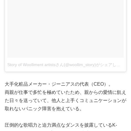
Story of Woolliment artistsさん(@woollim_story)がシェアした投稿
大手化粧品メーカー・ジーニアスの代表（CEO）。
両親が仕事で多忙を極めていたため、親からの愛情に飢え
た日々を送っていて、他人と上手くコミュニケーションが
取れないパニック障害を抱えている。
圧倒的な歌唱力と迫力満点なダンスを披露しているK-