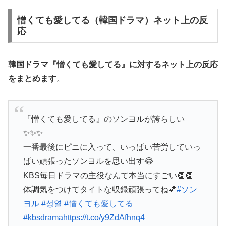
憎くても愛してる（韓国ドラマ）ネット上の反
応
韓国ドラマ『憎くても愛してる』に対する
ネット上の反応
をまとめます
。
『憎くても愛してる』のソンヨルが誇らしい
✨✨✨
一番最後にピニに入って、いっぱい苦労していっ
ぱい頑張ったソンヨルを思い出す😂
KBS毎日ドラマの主役なんて本当にすごい👏👏
体調気をつけてタイトな収録頑張ってね💕
#ソン
ヨル
#성열
#憎くても愛してる
#kbsdrama
https://t.co/y9ZdAfhnq4