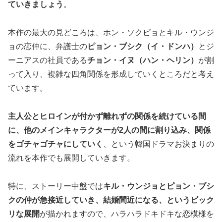
ていきましょう
。
本作の最大の見どころは、ホン・ソクピョとキル・ウンジ
ョの恋仲に、弁護士の
ピョン・ブシク（イ・ドンハ）
とジ
ーニアスの社員である
チョン・イヌ（ハン・ヘリン）
が割
って入り、複雑な四角関係を形成していくところだと考え
ています。
主人公とヒロインが付かず離れずの関係を続けている間
に、他のメインキャラクターが2人の間に割り込み、関係
をゴチャゴチャにしていく
、という韓国ドラマお決まりの
流れを本作でも展開していきます。
特に、ストーリー中盤では
キル・ウンジョとピョン・ブシ
クの仲が急接近していき、結婚間近になる、というビック
リな展開
が描かれますので、ハラハラドキドキな恋模様を