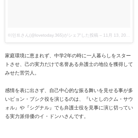
이민트さん(@lovetoday.365)がシェアした投稿
–
11月 13, 2017 at 3:06午前 PST
家庭環境に恵まれず、中学2年の時に一人暮らしをスター
トさせ、己の実力だけで名誉ある弁護士の地位を獲得して
みせた苦労人。
感情を表に出さず、自己中心的な振る舞いを見せる事が多
いピョン・ブシク役を演じるのは、『いとしのクム・サウ
ォル』や『シグナル』でも弁護士役を見事に演じ切ってい
る実力派俳優のイ・ドンハさんです。