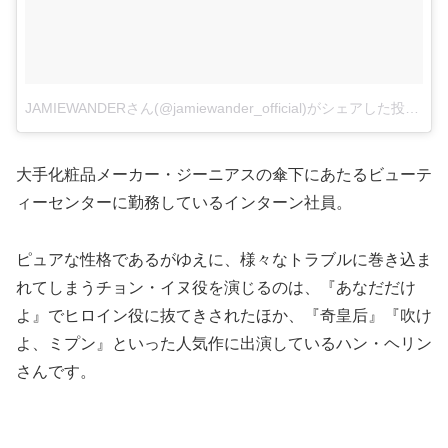
JAMIEWANDERさん(@jamiewander_official)がシェアした投稿
–
2
大手化粧品メーカー・ジーニアスの傘下にあたるビューテ
ィーセンターに勤務しているインターン社員。
ピュアな性格であるがゆえに、様々なトラブルに巻き込ま
れてしまうチョン・イヌ役を演じるのは、『あなだだけ
よ』でヒロイン役に抜てきされたほか、『奇皇后』『吹け
よ、ミプン』といった人気作に出演しているハン・ヘリン
さんです。