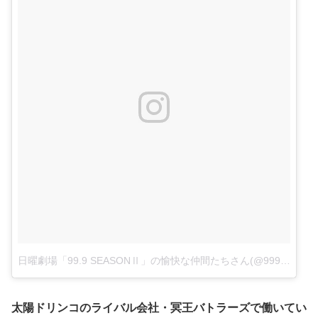
日曜劇場「99.9 SEASONⅡ」の愉快な仲間たちさん(@999_tbs)がシェアした投稿
太陽ドリンコのライバル会社・冥王バトラーズで働いてい