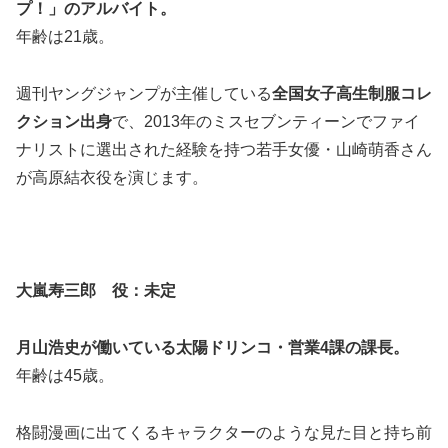
プ！」のアルバイト。
年齢は21歳。
週刊ヤングジャンプが主催している
全国女子高生制服コレ
クション出身
で、2013年のミ
スセブンティーンでファイ
ナリストに選出
された経験を持つ若手女優・山崎萌香さん
が高原結衣役を演じます。
大嵐寿三郎 役：
未定
月山浩史が働いている太陽ドリンコ・営業4課の課長。
年齢は45歳。
格闘漫画に出てくるキャラクターのような見た目と
持ち前