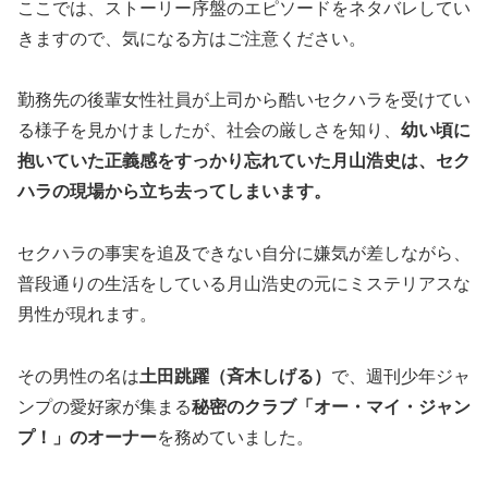
ここでは、ストーリー序盤のエピソードを
ネタバレ
してい
きますので、気になる方はご注意ください。
勤務先の後輩女性社員が上司から酷いセクハラを受けてい
る様子を見かけましたが、社会の厳しさを知り、
幼い頃に
抱いていた正義感をすっかり忘れていた月山浩史は、セク
ハラの現場から立ち去ってしまいます。
セクハラの事実を追及できない自分に嫌気が差しながら、
普段通りの生活をしている月山浩史の元に
ミステリアスな
男性
が現れます。
その男性の名は
土田跳躍（斉木しげる）
で、週刊少年ジャ
ンプの愛好家が集まる
秘密のクラブ「オー・マイ・ジャン
プ！」のオーナー
を務めていました。