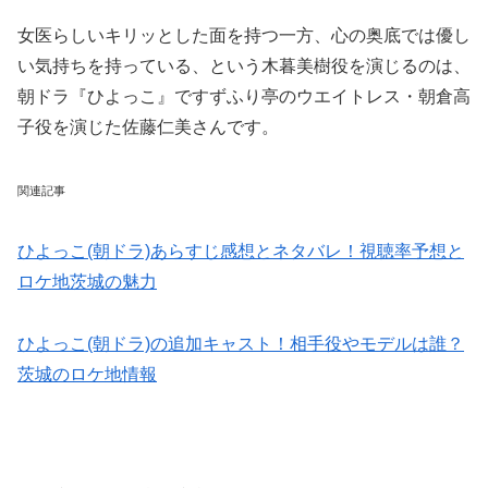
女医らしい
キリッとした面
を持つ一方、心の奥底では
優し
い気持ち
を持っている、という木暮美樹役を演じるのは、
朝ドラ『ひよっこ』ですずふり亭のウエイトレス・朝倉高
子役を演じた佐藤仁美さんです。
関連記事
ひよっこ(朝ドラ)あらすじ感想とネタバレ！視聴率予想と
ロケ地茨城の魅力
ひよっこ(朝ドラ)の追加キャスト！相手役やモデルは誰？
茨城のロケ地情報