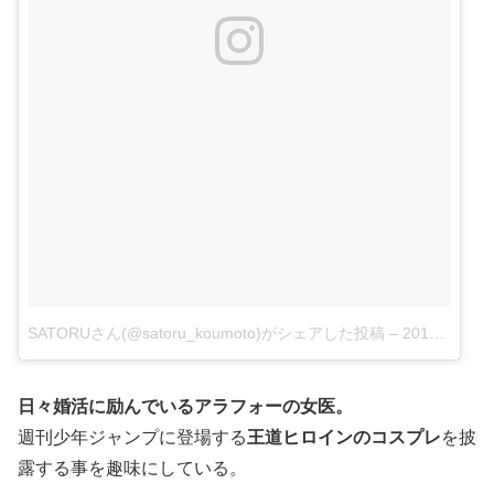
SATORUさん(@satoru_koumoto)がシェアした投稿
–
2017 10月 4 6:16午前 PDT
日々婚活に励んでいるアラフォーの女医。
週刊少年ジャンプに登場する
王道ヒロインのコスプレ
を披
露する事を趣味にしている。