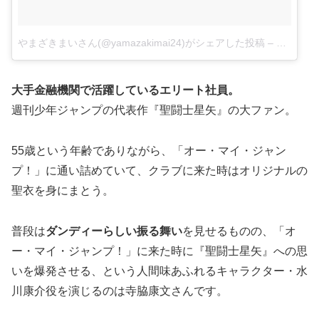
やまざきまいさん(@yamazakimai24)がシェアした投稿
–
2月 25, 
大手金融機関で活躍しているエリート社員。
週刊少年ジャンプの代表作『聖闘士星矢』の大ファン。
55歳という年齢でありながら、「オー・マイ・ジャン
プ！」に通い詰めていて、クラブに来た時はオリジナルの
聖衣を身にまとう。
普段は
ダンディーらしい振る舞い
を見せるものの、「オ
ー・マイ・ジャンプ！」に来た時に『聖闘士星矢』への思
いを
爆発
させる、という人間味あふれるキャラクター・水
川康介役を演じるのは寺脇康文さんです。