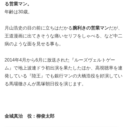
る営業マン。
年齢は30歳。
月山浩史の目の前に立ちはだかる
腕利きの営業マン
だが、
王道漫画に出てきそうな痛いセリフをしゃべる、など
中二
病
のような面を見せる事も。
2014年4月から6月に放送された『ルーズヴェルトゲー
ム』で地上波連ドラ初出演を果たしたほか、高視聴率を連
発している『陸王』でも銀行マンの大橋浩役を好演してい
る馬場徹さんが黒塚朝日役を演じます。
金城真治 役：
柳俊太郎