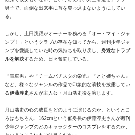
男子で、面倒な出来事に首を突っ込まないようにしてい
る。
しかし、土田跳躍がオーナーを務める「オー・マイ・ジャ
ンプ！」というクラブの存在を知ってから、週刊少年ジャ
ンプを愛読していた時の気持ちを取り戻し、
身近なトラブ
ルを解決
するため、日々奮闘している。
『電車男』や『チームバチスタの栄光』『とと姉ちゃん』
など、様々なジャンルの作品で印象的な演技を披露してい
る
伊藤淳史
さんが主人公・月山浩史役を演じます。
月山浩史の
心の成長
をどのように演じるのか、というとこ
ろはもちろん、162cmという低身長の伊藤淳史さんが週刊
少年ジャンプのどのキャラクターのコスプレをするのか、