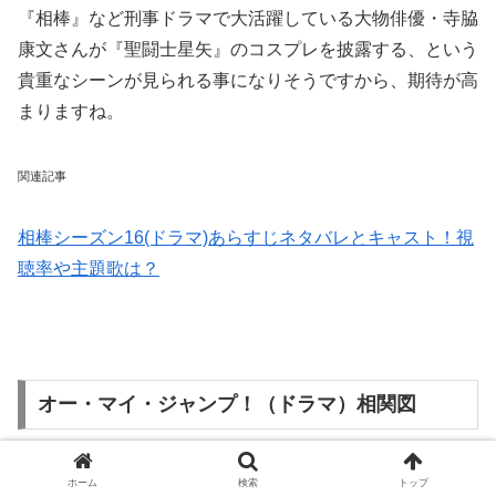
『相棒』など刑事ドラマで大活躍している大物俳優・寺脇
康文さんが『聖闘士星矢』のコスプレを披露する、という
貴重なシーンが見られる事になりそうですから、期待が高
まりますね。
関連記事
相棒シーズン16(ドラマ)あらすじネタバレとキャスト！視
聴率や主題歌は？
オー・マイ・ジャンプ！（ドラマ）相関図
ドラマ『オー・マイ・ジャンプ！』の
相関図
は公開されま
ホーム
検索
トップ