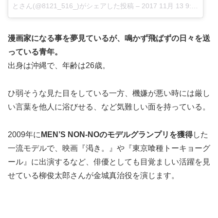
とさん(@8121_516_)がシェアした投稿
–
2017 11月 13 9:48午後 PST
漫画家になる事を夢見ているが、鳴かず飛ばずの日々を送
っている青年。
出身は沖縄で、年齢は26歳。
ひ弱そうな見た目をしている一方、機嫌が悪い時には厳し
い言葉を他人に浴びせる、など気難しい面を持っている。
2009年に
MEN’S NON-NOのモデルグランプリを獲得
した
一流モデルで、映画『渇き。』や『東京喰種トーキョーグ
ール』に出演するなど、俳優としても目覚ましい活躍を見
せている柳俊太郎さんが金城真治役を演じます。