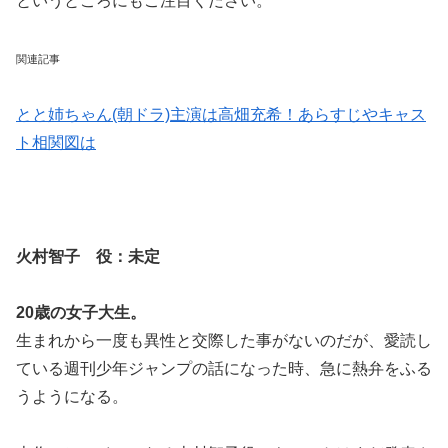
というところにもご注目ください。
関連記事
とと姉ちゃん(朝ドラ)主演は高畑充希！あらすじやキャス
ト相関図は
火村智子 役：
未定
20歳の女子大生。
生まれから一度も
異性と交際した事がない
のだが、愛読し
ている週刊少年ジャンプの話になった時、急に熱弁をふる
うようになる。