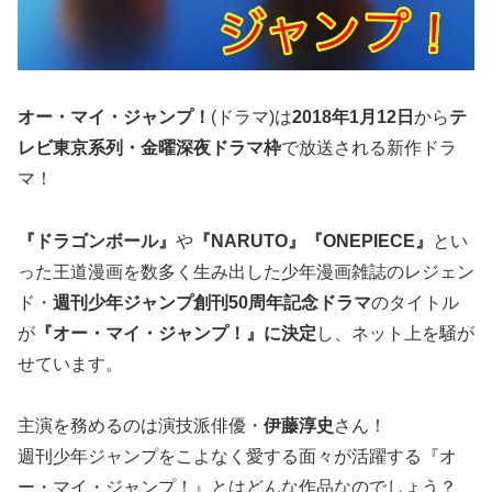
オー・マイ・ジャンプ！
(ドラマ)は
2018年1月12日
から
テ
レビ東京系列・金曜深夜ドラマ枠
で放送される新作ドラ
マ！
『ドラゴンボール』
や
『NARUTO』『ONEPIECE』
とい
った王道漫画を数多く生み出した少年漫画雑誌のレジェン
ド・
週刊少年ジャンプ創刊50周年記念ドラマ
のタイトル
が
『オー・マイ・ジャンプ！』に決定
し、ネット上を騒が
せています。
主演を務めるのは演技派俳優・
伊藤淳史
さん！
週刊少年ジャンプをこよなく愛する面々が活躍する『オ
ー・マイ・ジャンプ！』とはどんな作品なのでしょう？