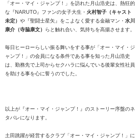
「オー・マイ・ジャンプ！」を訪れた月山浩史は、熱狂的
な『NARUTO』ファンの女子大生・
火村智子（キャスト
未定）
や『聖闘士星矢』をこよなく愛する金融マン・
水川
康介（寺脇康文）
らと触れ合い、気持ちを高揚させます。
毎日
ヒーローらしい振る舞い
をする事が「オー・マイ・ジ
ャンプ！」の会員になる条件である事を知った月山浩史
は、勤務先で上司からセクハラに悩んでいる
後輩女性社員
を助ける
事を心に誓うのでした。
以上が『オー・マイ・ジャンプ！』のストーリー序盤のネ
タバレになります。
土田跳躍が経営するクラブ「オー・マイ・ジャンプ！」に