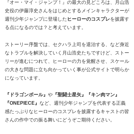
『オー・マイ・ジャンプ！』の最大の見どころは、月山浩
史役の伊藤淳史さんをはじめとするメインキャラクターが
週刊少年ジャンプに登場した
ヒーローのコスプレ
を披露す
る点になるのでは？と考えています。
ストーリー序盤では、
セクハラ上司を退治
する、など身近
なトラブルを解決していく月山浩史たちですけど、ストー
リーが進むにつれて、ヒーローの力を覚醒させ、スケール
の大きな問題に立ち向かっていく事が公式サイトで明らか
になっています。
『ドラゴンボール』
や
『聖闘士星矢』『キン肉マン』
『ONEPIECE』
など、週刊少年ジャンプを代表する
正義
感たっぷりなヒーローのコスプレを披露するキャスト
の皆
さんの作中での振る舞いにどうぞご期待ください。