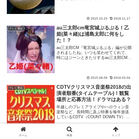
靡したソフトバンクのCMでしたが、昨
今、auの三太郎シリーズに押されていた
ことと、女優の上戸彩さんの妊娠・出...
2015.10.23
2016.11.17
au三太郎cm竜宮城ぷるぷる！乙
テレビ番組
姫(菜々緒)は浦島太郎に何をし
た！？
au三太郎CM『竜宮城ぷるぷる』編が公開
されましたね。いつも笑わせてくれて、
時にはジーンときたりするau三太郎CMで
すが、今回の主役は菜々緒さん演じる乙
姫です。乙姫が竜宮城で披露しているぷ
るぷるダンスにも注目が集まりそうで
す。ここではau三...
2015.08.09
2016.03.04
CDTVクリスマス音楽祭2018の出
テレビ番組
演者順番(タイムテーブル)！観覧
場所と応募方法！ドラマはある？
年越しのプレミアライブやハロウィン音
楽祭など、長時間に及ぶ特番を毎年放送
しているCDTV（COUNT DOWN TV）が
クリスマス直前に送るスペシャル番組
『CDTVクリスマス音楽祭2018』をピッ
クアップ！第1回となった2017年時はクリ
ホーム
検索
トップ
ス...
2018.12.16