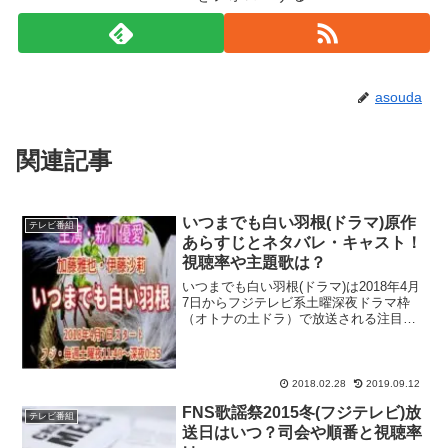
asouda
関連記事
いつまでも白い羽根(ドラマ)原作
テレビ番組
あらすじとネタバレ・キャスト！
視聴率や主題歌は？
いつまでも白い羽根(ドラマ)は2018年4月
7日からフジテレビ系土曜深夜ドラマ枠
（オトナの土ドラ）で放送される注目の
新作連ドラ！毎週ハラハラドキドキする
ようなストーリーを展開している事で大
きな注目を集めている、滝沢秀明さん主
演の連ドラ『家族...
2018.02.28
2019.09.12
FNS歌謡祭2015冬(フジテレビ)放
テレビ番組
送日はいつ？司会や順番と視聴率