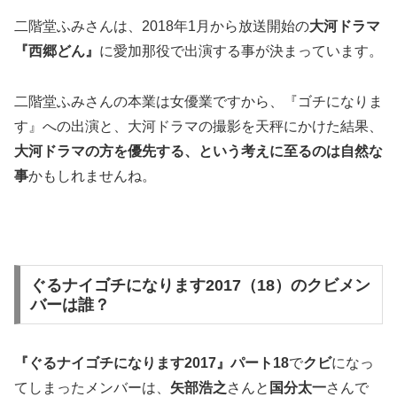
二階堂ふみさんは、2018年1月から放送開始の
大河ドラマ
『西郷どん』
に愛加那役で出演する事が決まっています。
二階堂ふみさんの本業は女優業ですから、『ゴチになりま
す』への出演と、大河ドラマの撮影を天秤にかけた結果、
大河ドラマの方を優先する、という考えに至るのは自然な
事
かもしれませんね。
ぐるナイゴチになります2017（18）のクビメン
バーは誰？
『ぐるナイゴチになります2017』パート18
で
クビ
になっ
てしまったメンバーは、
矢部浩之
さんと
国分太一
さんで