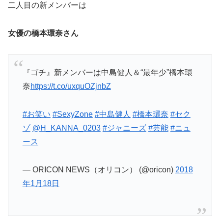
二人目の新メンバーは
女優の
橋本環奈
さん
『ゴチ』新メンバーは中島健人＆“最年少”橋本環
奈
https://t.co/uxquOZjnbZ
#お笑い
#SexyZone
#中島健人
#橋本環奈
#セク
ゾ
@H_KANNA_0203
#ジャニーズ
#芸能
#ニュ
ース
— ORICON NEWS（オリコン） (@oricon)
2018
年1月18日