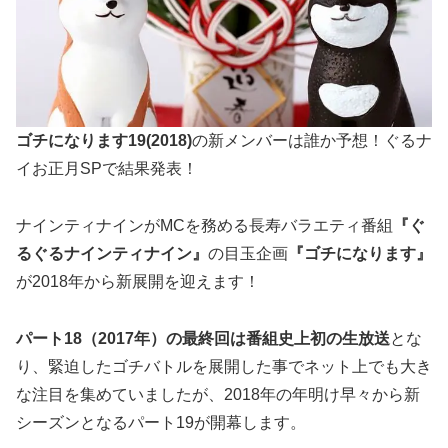
ゴチになります19(2018)
の新メンバーは誰か予想！ぐるナ
イお正月SPで結果発表！
ナインティナインがMCを務める長寿バラエティ番組
『ぐ
るぐるナインティナイン』
の目玉企画
『ゴチになります』
が2018年から新展開を迎えます！
パート18（2017年）の最終回は
番組史上初の生放送
とな
り、緊迫したゴチバトルを展開した事でネット上でも大き
な注目を集めていましたが、2018年の年明け早々から新
シーズンとなるパート19が開幕します。