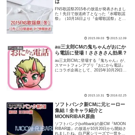
は
FNS歌謡祭2015冬の放送が発表されまし
た！先日で放送終了となった『水曜歌謡
祭』（10月16日より『金曜歌謡祭』とし
て再スタート）の中での告知でした。な
んと、2015年冬のFNS歌謡祭（フジテレ
ビ）は、2日間、合計7時間を超える大型
特番と...
2015.09.03
2015.12.09
au三太郎CMの鬼ちゃんがおにか
テレビ番組
ら電話に登場！ささきさん効果？
au三太郎CMに登場する『鬼ちゃん』が、
スマートフォンアプリ『おにから電話』
にコラボ企画として、2015年10月29日～
11月30日迄の期間限定で登場していま
す。既に使われている方もいると思いま
すが、この機会に『おにから電話』アプ
リをダウン...
2015.10.31
2016.02.25
ソフトバンク新CMに元ヒーロー
テレビ番組
集結！全キャラ紹介と
MOONRIBAR原曲
ソフトバンク(softbank)の新CM『MOON
RIBAR篇』の放送が10月20日から開始さ
れましたね。白戸家シリーズで一世を風