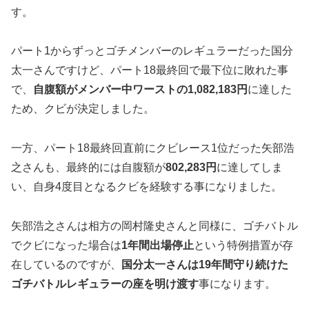
す。
パート1からずっとゴチメンバーのレギュラーだった国分
太一さんですけど、パート18最終回で最下位に敗れた事
で、
自腹額がメンバー中ワーストの
1,082,183
円
に達した
ため、クビが決定しました。
一方、パート18最終回直前にクビレース1位だった矢部浩
之さんも、最終的には自腹額が
802,283
円
に達してしま
い、自身4度目となるクビを経験する事になりました。
矢部浩之さんは相方の岡村隆史さんと同様に、ゴチバトル
でクビになった場合は
1年間出場停止
という特例措置が存
在しているのですが、
国分太一さんは19年間守り続けた
ゴチバトルレギュラーの座を明け渡す
事になります。