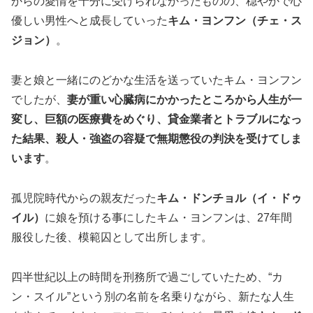
からの愛情を十分に受けられなかったものの、穏やかで心
優しい男性へと成長していった
キム・ヨンフン（チェ・ス
ジョン）
。
妻と娘と一緒にのどかな生活を送っていたキム・ヨンフン
でしたが、
妻が重い心臓病にかかったところから人生が一
変し、巨額の医療費をめぐり、貸金業者とトラブルになっ
た結果、殺人・強盗の容疑で無期懲役の判決を受けてしま
います
。
孤児院時代からの親友だった
キム・ドンチョル（イ・ドゥ
イル）
に娘を預ける事にしたキム・ヨンフンは、27年間
服役した後、模範囚として出所します。
四半世紀以上の時間を刑務所で過ごしていたため、“カ
ン・スイル”という別の名前を名乗りながら、新たな人生