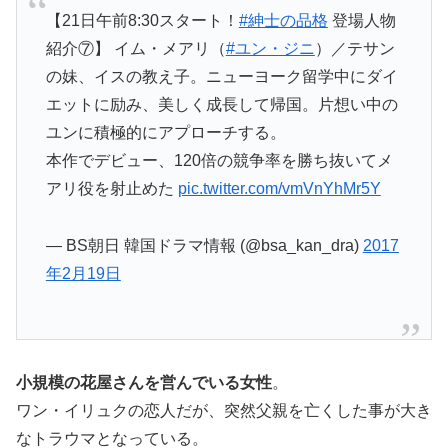
【21日午前8:30スタート！
#紳士の品格
登場人物
紹介⑦】 イム・メアリ（
#ユン・ジニ
）／テサン
の妹、イスの教え子。ニューヨーク留学中にダイ
エットに励み、美しく成長して帰国。片想い中の
ユンに積極的にアプローチする。
本作でデビュー、120倍の競争率を勝ち抜いてメ
アリ役を射止めた
pic.twitter.com/vmVnYhMr5Y
— BS朝日 韓国ドラマ情報 (@bsa_kan_dra)
2017
年2月19日
小規模の花屋さんを営んでいる女性
。
ワン・イリュクの恋人だが、突然父親を亡くした事が大き
なトラウマとなっている。