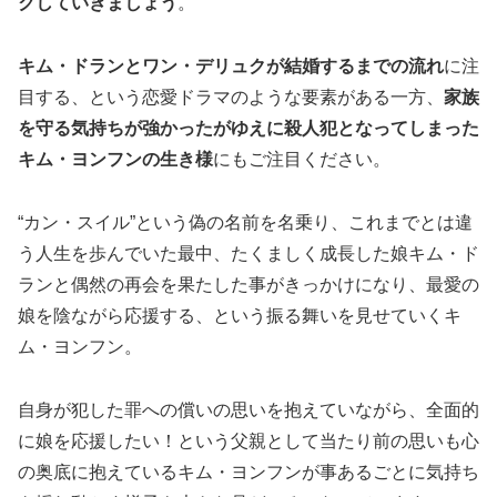
クしていきましょう
。
キム・ドランとワン・デリュクが結婚するまでの流れ
に注
目する、という恋愛ドラマのような要素がある一方、
家族
を守る気持ちが強かったがゆえに殺人犯となってしまった
キム・ヨンフンの生き様
にもご注目ください。
“カン・スイル”という偽の名前を名乗り、これまでとは違
う人生を歩んでいた最中、たくましく成長した娘キム・ド
ランと偶然の再会を果たした事がきっかけになり、最愛の
娘を陰ながら応援する、という振る舞いを見せていくキ
ム・ヨンフン。
自身が犯した罪への償いの思いを抱えていながら、全面的
に娘を応援したい！という父親として当たり前の思いも心
の奥底に抱えているキム・ヨンフンが事あるごとに気持ち