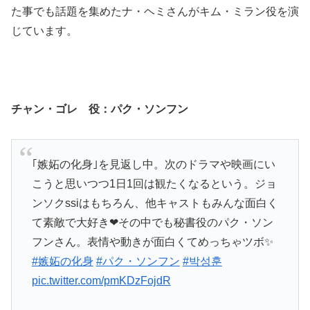
た事でも話題を集めたナ・ヘミさんがキム・ミラン役を演
じています。
チャン・ゴレ 役：パク・ソンフン
｢嫉妬の化身｣を見返し中。次のドラマや映画にい
こうと思いつつ1日1回は観たくなるという。ジョ
ンソクssiはもちろん、他キャストもみんな面白く
て素敵で大好き❤その中でも秘書役のパク・ソン
フンさん。表情や動きが面白くてめっちゃツボ✨
#嫉妬の化身
#パク・ソンフン
#박성훈
pic.twitter.com/pmKDzFojdR