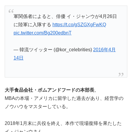
軍関係者によると、俳優 イ・ジャンウが4月26日
に陸軍に入隊する
https://t.co/gSZGXgFwKQ
pic.twitter.com/Bg200edbnT
— 韓流ツイッター (@kor_celebrities)
2016年4月
14日
大手食品会社・ボムアンドフードの本部長
。
MBAの本場・アメリカに留学した過去があり、経営学の
ノウハウをマスターしている。
2018年1月末に兵役を終え、本作で現場復帰を果たした
イ・ジャンウさん。