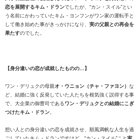
恋を展開するキム・ドラン
でしたが、“カン・スイル”とい
う名前にかわっていたキム・ヨンフンがワン家の運転手と
して働き始めた事がきっかけになり、
実の父親との再会を
果たす
のでした。
【身分違いの恋が成就したものの…】
ワン・デリュクの母親
オ・ウニョン（チャ・ファヨン）
な
ど、結婚に強く反発していた人たちを根気強く説得する事
で、大企業の御曹司である
ワン・デリュクとの結婚にこぎ
つけたキム・ドラン
。
想い人との身分違いの恋を成就させ、順風満帆な人生を過
ごしていたキム・ドランですけど、“カン・スイル”こと
実