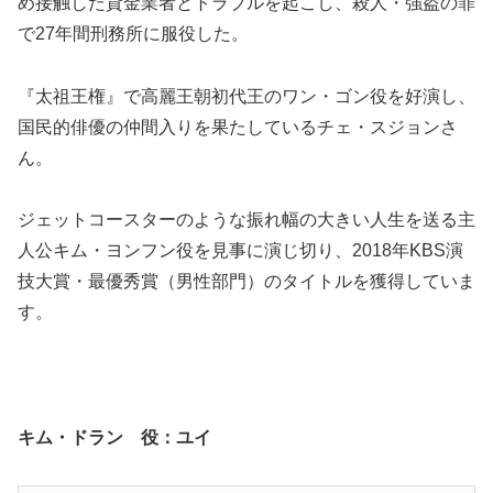
め接触した貸金業者とトラブルを起こし、殺人・強盗の罪
で27年間刑務所に服役した。
『太祖王権』で高麗王朝初代王のワン・ゴン役を好演し、
国民的俳優の仲間入りを果たしているチェ・スジョンさ
ん。
ジェットコースターのような振れ幅の大きい人生を送る主
人公キム・ヨンフン役を見事に演じ切り、2018年KBS演
技大賞・最優秀賞（男性部門）のタイトルを獲得していま
す。
キム・ドラン 役：ユイ