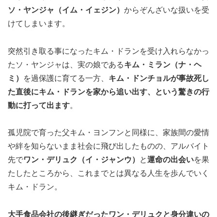
ソ・ヤンジャ（イム・イェジン）
からぞんざいな扱いを受
けてしまいます。
突然引き取る事になったキム・ドランを受け入れらなかっ
たソ・ヤンジャは、実の娘である
キム・ミラン（ナ・ヘ
ミ）
を過保護に育てる一方、
キム・ドンチョルが事故死し
た直後にキム・ドランを家から追い出す、という驚きの行
動に打って出ます
。
孤児院で育った父キム・ヨンフンと同様に、家族間の愛情
や絆を知らないまま社会に飛び出したものの、アルバイト
先で
ワン・デリュク（イ・ジャンウ）
と
運命の出会い
を果
たしたところから、これまでとは異なる人生を歩んでいく
キム・ドラン。
大手食品会社の後継ぎだったワン・デリュクと身分違いの