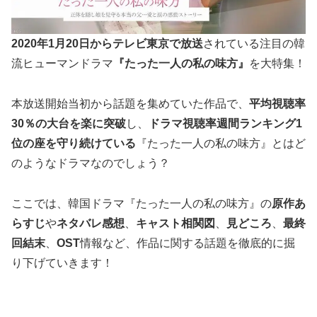
2020年1月20日からテレビ東京で
放送
されている注目の韓
流ヒューマンドラマ
『たった一人の私の味方』
を大特集！
本放送開始当初から話題を集めていた作品で、
平均視聴率
30％の大台を楽に突破
し、
ドラマ視聴率週間ランキング1
位の座を守り続けている
『たった一人の私の味方』とはど
のようなドラマなのでしょう？
ここでは、韓国ドラマ『たった一人の私の味方』の
原作あ
らすじ
や
ネタバレ感想
、
キャスト相関図
、
見どころ
、
最終
回結末
、
OST
情報など、作品に関する話題を徹底的に掘
り下げていきます！