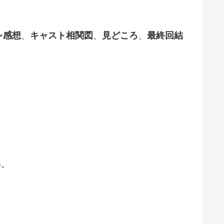
レ感想
、
キャスト相関図
、
見どころ
、
最終回結
い。