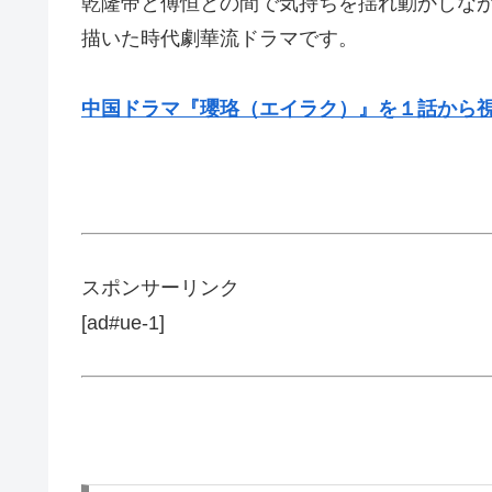
乾隆帝と傅恒との間で気持ちを揺れ動かしな
描いた時代劇華流ドラマです。
中国ドラマ『瓔珞（エイラク）』を１話から視聴
スポンサーリンク
[ad#ue-1]