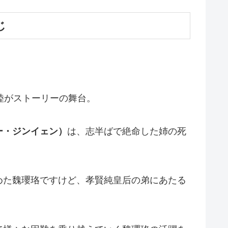
じ
陸がストーリーの舞台。
ー・ジンイェン）
は、志半ばで絶命した姉の死
めた魏瓔珞ですけど、孝賢純皇后の弟にあたる
。