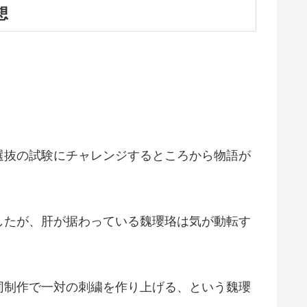
想
選抜の試験にチャレンジするところから物語が
したが、肝が据わっている魏瓔珞は気が動転す
同制作で一対の刺繍を作り上げる、という魏瓔