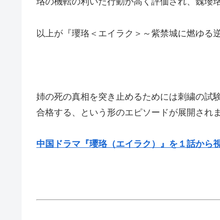
珞の機転の利いた行動が高く評価され、魏瓔
以上が『瓔珞＜エイラク＞～紫禁城に燃ゆる
姉の死の真相を突き止めるためには刺繍の試
合格する、という形のエピソードが展開され
中国ドラマ『瓔珞（エイラク）』を１話から視聴