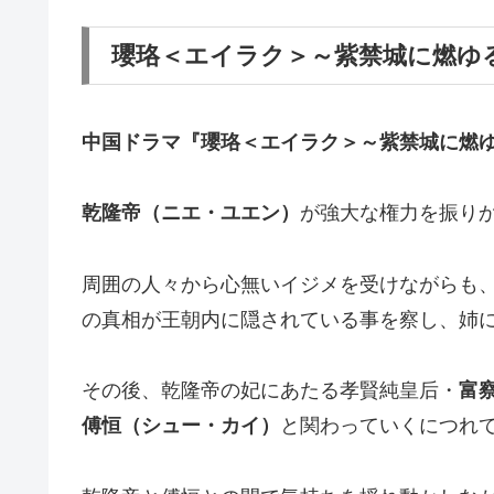
瓔珞＜エイラク＞～紫禁城に燃ゆ
中国ドラマ『瓔珞＜エイラク＞～紫禁城に燃
乾隆帝（ニエ・ユエン）
が強大な権力を振り
周囲の人々から心無いイジメを受けながらも
の真相が王朝内に隠されている事を察し、姉
その後、乾隆帝の妃にあたる孝賢純皇后・
富
傅恒（シュー・カイ）
と関わっていくにつれ