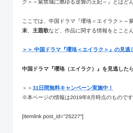
ク＞～紫禁城に燃ゆる逆襲の王妃～』とはど
ここでは、中国ドラマ『瓔珞＜エイラク＞～
末
、
主題歌
など、作品に関する情報をとこと
＞＞ 中国ドラマ『瓔珞＜エイラク＞』の見逃
中国ドラマ『瓔珞（エイラク）』を見逃した
＞＞
31日間無料キャンペーン実施中！
※本ページの情報は2019年8月時点のものです
[itemlink post_id=”25227″]