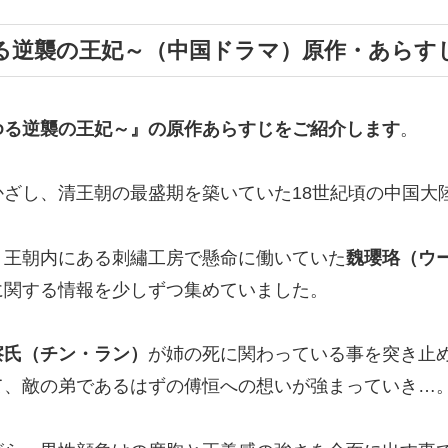
る逆襲の王妃～（中国ドラマ）原作・あらす
ゆる逆襲の王妃～』の
原作あらすじ
をご紹介します
。
かざし、清王朝の最盛期を築いていた18世紀頃の中国大
、王朝内にある刺繡工房で懸命に働いていた
魏瓔珞（ウ
に関する情報を少しずつ集めていました。
察氏（チン・ラン）
が姉の死に関わっている事を突き止
て、敵の弟であるはずの傅恒への想いが強まっていき…