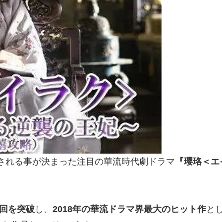
される事が決まった注目の華流時代劇ドラマ
『瓔珞＜エ
億回を突破
し、
2018年の華流ドラマ界最大のヒット作
と