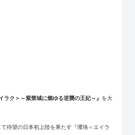
イラク＞～紫禁城に燃ゆる逆襲の王妃～』
を大
して待望の日本初上陸を果たす『瓔珞＜エイラ