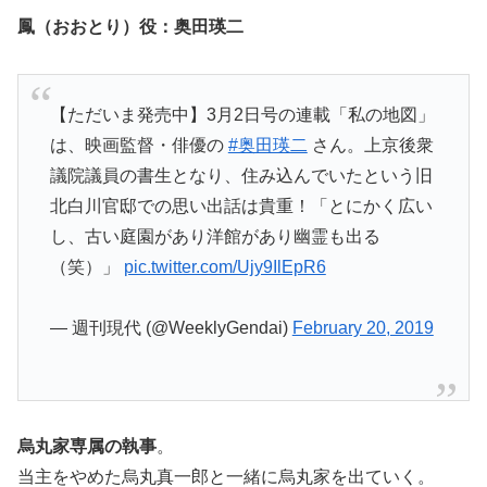
鳳（おおとり）役：奥田瑛二
【ただいま発売中】3月2日号の連載「私の地図」
は、映画監督・俳優の
#奥田瑛二
さん。上京後衆
議院議員の書生となり、住み込んでいたという旧
北白川官邸での思い出話は貴重！「とにかく広い
し、古い庭園があり洋館があり幽霊も出る
（笑）」
pic.twitter.com/Ujy9IlEpR6
— 週刊現代 (@WeeklyGendai)
February 20, 2019
烏丸家専属の執事
。
当主をやめた烏丸真一郎と一緒に烏丸家を出ていく。