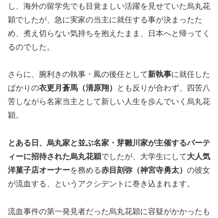
し、海外の留学先でも目覚ましい活躍を見せていた烏丸花
穎でしたが、急に実家の当主に就任する事が決まったた
め、煮え切らない気持ちを抱えたまま、日本へと帰ってく
るのでした。
さらに、腕利きの執事・鳳の後任として
新執事
に就任した
ばかりの
衣更月蒼馬（清原翔）
とも反りが合わず、四苦八
苦しながら名家当主として新しい人生を歩んでいく烏丸花
穎。
とある日、烏丸家と並ぶ名家・芽雛川家が主催するパーテ
ィーに招待された烏丸花穎
でしたが、大学生にして
大人気
洋菓子店オーナー
を務める
赤目刻弥（神宮寺勇太）
の彼女
が流血する、というアクシデントに巻き込まれます。
流血事件の第一発見者だった烏丸花穎に容疑がかかったも