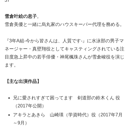
37
雪倉叶絵の息子
。
雪倉美優と一緒に烏丸家のハウスキーパー代理を務める。
『3年A組-今から皆さんは、人質です-』に水泳部の男子マ
ネージャー・真壁翔役としてキャスティングされている注
目度急上昇中の若手俳優・神尾楓珠さんが雪倉峻役を演じ
ます。
【主な出演作品】
兄に愛されすぎて困ってます 剣道部の鈴木くん 役
（2017年公開）
アキラとあきら 山崎瑛（学資時代）役（2017年7月
～9月）