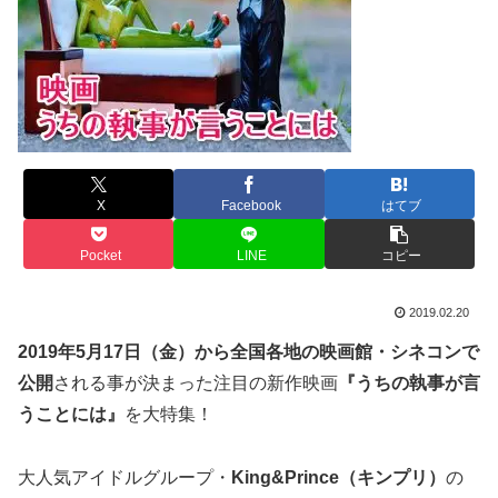
X
Facebook
はてブ
Pocket
LINE
コピー
2019.02.20
2019年5月17日（金）から全国各地の映画館・シネコンで
公開
される事が決まった注目の新作映画
『うちの執事が言
うことには』
を大特集！
大人気アイドルグループ・
King&Prince（キンプリ）
の