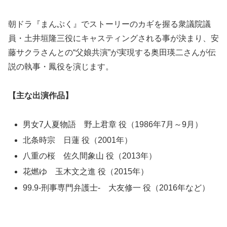
朝ドラ『まんぷく』でストーリーのカギを握る衆議院議
員・土井垣隆三役にキャスティングされる事が決まり、安
藤サクラさんとの“父娘共演”が実現する奥田瑛二さんが伝
説の執事・鳳役を演じます。
【主な出演作品】
男女7人夏物語 野上君章 役（1986年7月～9月）
北条時宗 日蓮 役（2001年）
八重の桜 佐久間象山 役（2013年）
花燃ゆ 玉木文之進 役（2015年）
99.9-刑事専門弁護士- 大友修一 役（2016年など）