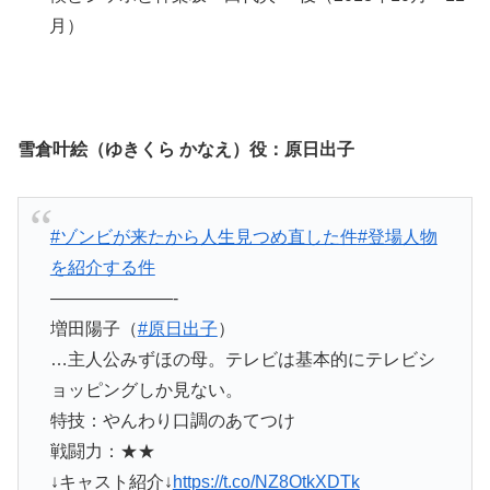
月）
雪倉叶絵（ゆきくら かなえ）役：原日出子
#ゾンビが来たから人生見つめ直した件
#登場人物
を紹介する件
———————-
増田陽子（
#原日出子
）
…主人公みずほの母。テレビは基本的にテレビシ
ョッピングしか見ない。
特技：やんわり口調のあてつけ
戦闘力：★★
↓キャスト紹介↓
https://t.co/NZ8OtkXDTk