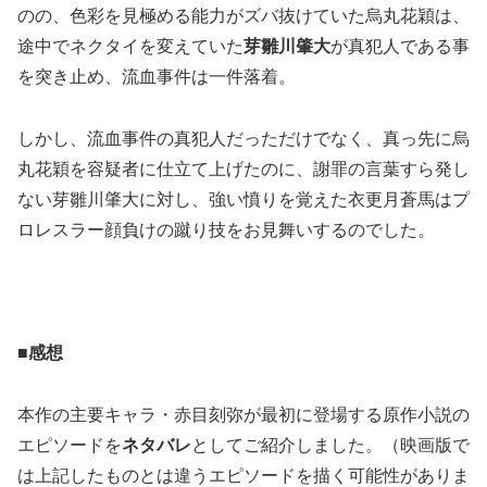
のの、色彩を見極める能力がズバ抜けていた烏丸花穎は、
途中でネクタイを変えていた
芽雛川肇大
が真犯人である事
を突き止め、流血事件は一件落着。
しかし、流血事件の真犯人だっただけでなく、真っ先に烏
丸花穎を容疑者に仕立て上げたのに、謝罪の言葉すら発し
ない芽雛川肇大に対し、強い憤りを覚えた衣更月蒼馬はプ
ロレスラー顔負けの蹴り技をお見舞いするのでした。
■感想
本作の主要キャラ・赤目刻弥が最初に登場する原作小説の
エピソードを
ネタバレ
としてご紹介しました。（映画版で
は上記したものとは違うエピソードを描く可能性がありま