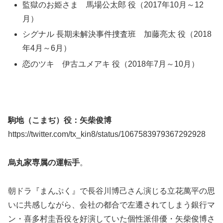
監獄のお姫さま 馬場公太郎 役（2017年10月～12
月）
シグナル 長期未解決事件捜査班 加藤亮太 役（2018
年4月～6月）
恋のツキ 伊古ユメアキ 役（2018年7月～10月）
駒地（こまぢ）役：矢柴俊博
https://twitter.com/tx_kin8/status/1067583979367292928
烏丸家専属の運転手
。
朝ドラ『まんぷく』で長谷川博己さん演じる立花萬平の思
いに共感しながら、会社の都合で左遷されてしまう銀行マ
ン・喜多村圭吾役を好演していた個性派俳優・矢柴俊博さ