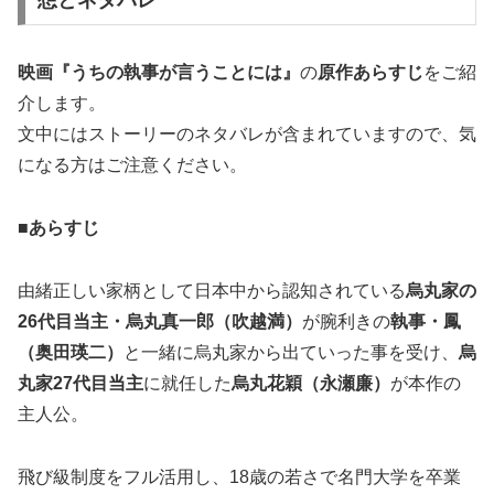
想とネタバレ
映画『うちの執事が言うことには』
の
原作あらすじ
をご紹
介します。
文中にはストーリーのネタバレが含まれていますので、気
になる方はご注意ください。
■あらすじ
由緒正しい家柄として日本中から認知されている
烏丸家の
26代目当主・
烏丸真一郎（吹越満）
が腕利きの
執事・
鳳
（奥田瑛二）
と一緒に烏丸家から出ていった事を受け、
烏
丸家27代目当主
に就任した
烏丸花穎（永瀬廉）
が本作の
主人公。
飛び級制度をフル活用し、18歳の若さで名門大学を卒業