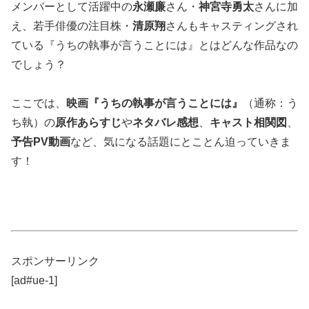
メンバーとして活躍中の
永瀬廉
さん・
神宮寺勇太
さんに加
え、若手俳優の注目株・
清原翔
さんもキャスティングされ
ている『うちの執事が言うことには』とはどんな作品なの
でしょう？
ここでは、
映画『うちの執事が言うことには』
（通称：う
ち執）の
原作あらすじ
や
ネタバレ感想
、
キャスト相関図
、
予告PV動画
など、気になる話題にとことん迫っていきま
す！
スポンサーリンク
[ad#ue-1]