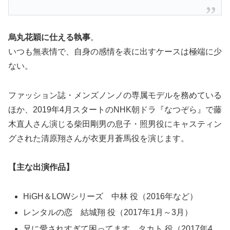
烏丸花穎に仕える執事
。
いつも無表情で、自身の感情を表に出すケースは極端に少
ない。
ファッション誌・メンズノンノの専属モデルを務めている
ほか、2019年4月スタートのNHK朝ドラ『なつぞら』で藤
木直人さん演じる柴田剛男の息子・照男役にキャスティン
グされた清原翔さんが衣更月蒼馬役を演じます。
【主な出演作品】
HiGH＆LOWシリーズ 中林 役（2016年など）
レンタルの恋 結城翔 役（2017年1月～3月）
兄に愛されすぎて困ってます タカト 役（2017年4