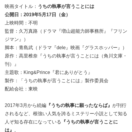
映画タイトル：
うちの執事が言うことには
公開日：2019年5月17日（金）
上映時間：不明
監督：久万真路（ドラマ『増山超能力師事務所』『フリン
ジマン』）
脚本：青島武（ドラマ『dele』映画『グラスホッパー』）
原作：高里椎奈『うちの執事が言うことには（角川文庫・
刊）』
主題歌：King&Prince『君にありがとう』
製作：「うちの執事が言うことには」製作委員会
配給会社：東映
2017年3月から続編
『うちの執事に願ったならば』
が刊行
されるなど、根強い人気を誇るミステリー小説として知る
人ぞ知る存在になっている
『うちの執事が言うことに
は』
。