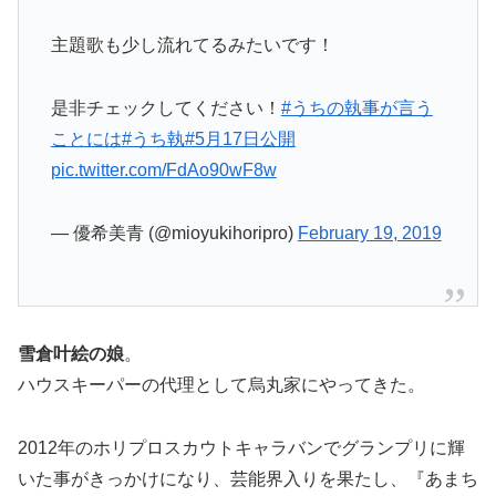
主題歌も少し流れてるみたいです！
是非チェックしてください！
#うちの執事が言う
ことには
#うち執
#5月17日公開
pic.twitter.com/FdAo90wF8w
— 優希美青 (@mioyukihoripro)
February 19, 2019
雪倉叶絵の娘
。
ハウスキーパーの代理として烏丸家にやってきた。
2012年のホリプロスカウトキャラバンでグランプリに輝
いた事がきっかけになり、芸能界入りを果たし、『あまち