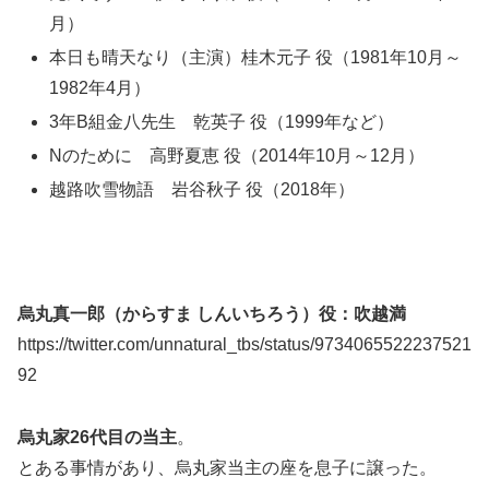
月）
本日も晴天なり（主演）桂木元子 役（1981年10月～
1982年4月）
3年B組金八先生 乾英子 役（1999年など）
Nのために 高野夏恵 役（2014年10月～12月）
越路吹雪物語 岩谷秋子 役（2018年）
烏丸真一郎（からすま しんいちろう）役：吹越満
https://twitter.com/unnatural_tbs/status/9734065522237521
92
烏丸家26代目の当主
。
とある事情があり、烏丸家当主の座を息子に譲った。