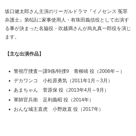
坂口健太郎さん主演のリーガルドラマ『イノセンス 冤罪
弁護士』第6話に家事使用人・有珠田義信役として出演す
る事が決まった名脇役・吹越満さんが烏丸真一郎役を演じ
ます。
【主な出演作品】
警視庁捜査一課9係/特捜9 青柳靖 役（2006年～）
デカワンコ 小松原勇気（2011年1月～3月）
あまちゃん 菅原保 役（2013年4月～9月）
軍師官兵衛 足利義昭 役（2014年）
おんな城主直虎 小野政直 役（2017年）