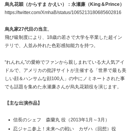
烏丸花穎（からすま かえい）：永瀬廉（King＆Prince）
https://twitter.com/XmhaB/status/1065213180685602816
烏丸家27代目の当主
。
飛び級制度により、18歳の若さで大学を卒業した超イン
テリで、人並み外れた色彩感知能力を持つ。
“れんれん”の愛称でファンから親しまれている大人気アイ
ドルで、アメリカの批評サイトが主催する「世界で最も美
しい顔＆ハンサムな顔100人」の中にノミネートされた事
でも話題を集めた永瀬廉さんが烏丸花穎役を演じます。
【主な出演作品】
信長のシェフ 森蘭丸 役（2013年1月～3月）
忍ジャニ参上！未来への戦い カザハ（回想）役