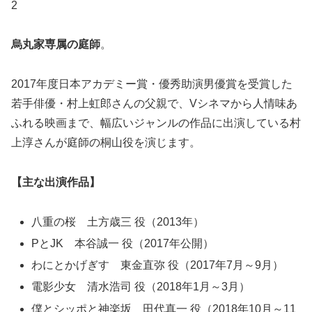
2
烏丸家専属の庭師
。
2017年度日本アカデミー賞・優秀助演男優賞を受賞した
若手俳優・村上虹郎さんの父親で、Vシネマから人情味あ
ふれる映画まで、幅広いジャンルの作品に出演している村
上淳さんが庭師の桐山役を演じます。
【主な出演作品】
八重の桜 土方歳三 役（2013年）
PとJK 本谷誠一 役（2017年公開）
わにとかげぎす 東金直弥 役（2017年7月～9月）
電影少女 清水浩司 役（2018年1月～3月）
僕とシッポと神楽坂 田代真一 役（2018年10月～11