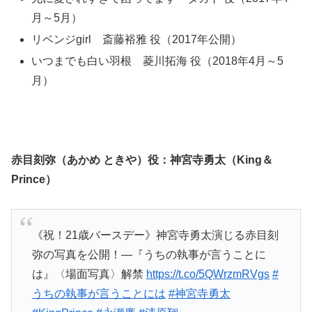
月～5月）
リベンジgirl 斎藤裕雅 役（2017年公開）
いつまでも白い羽根 菱川拓海 役（2018年4月～5
月）
赤目刻弥（あかめ ときや）役：神宮寺勇太（King＆
Prince）
《祝！21歳バースデー》神宮寺勇太演じる赤目刻
弥の写真を公開！―『うちの執事が言うことに
は』〈場面写真〉解禁
https://t.co/5QWrzmRVgs
#
うちの執事が言うことには
#神宮寺勇太