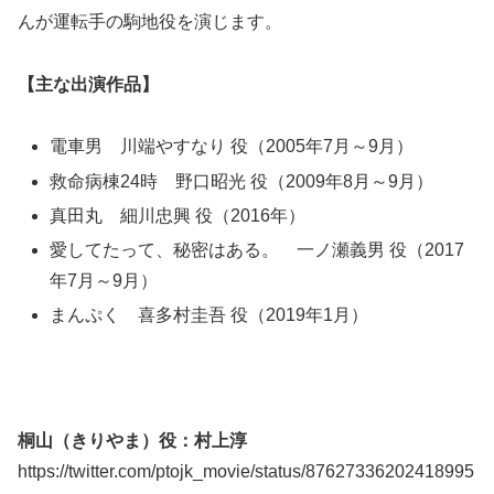
んが運転手の駒地役を演じます。
【主な出演作品】
電車男 川端やすなり 役（2005年7月～9月）
救命病棟24時 野口昭光 役（2009年8月～9月）
真田丸 細川忠興 役（2016年）
愛してたって、秘密はある。 一ノ瀬義男 役（2017
年7月～9月）
まんぷく 喜多村圭吾 役（2019年1月）
桐山（きりやま）役：村上淳
https://twitter.com/ptojk_movie/status/87627336202418995