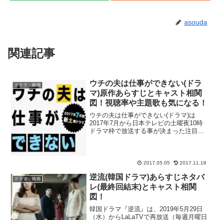
asouda
関連記事
ウチの夫は仕事ができない(ドラ
ドラマ・映画
マ)原作あらすじとキャスト相関
図！視聴率や主題歌も気になる！
ウチの夫は仕事ができない(ドラマ)は
2017年7月から日本テレビの土曜夜10時
ドラマ枠で放送する事が決まった注目の
新作ドラマ！『野ブタ。をプロデュー
ス』以来、12年ぶりに亀梨和也さんと山
下智久さんが共演する事で話題沸騰中の
ドラマ『ボク、運命...
2017.05.05
2017.11.18
逆流(韓国ドラマ)あらすじネタバ
ドラマ・映画
レ(最終回結末)とキャスト相関
図！
韓国ドラマ『逆流』は、2019年5月29日
（水）からLaLaTVで再放送（毎週月曜日