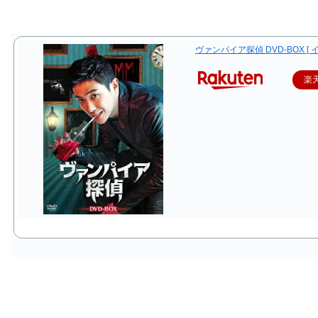
ヴァンパイア探偵 DVD-BOX [ 
楽