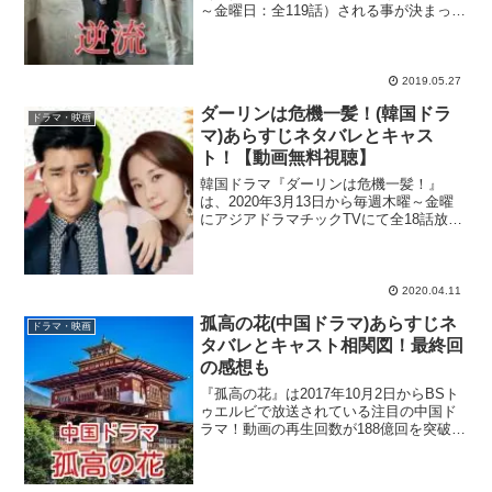
～金曜日：全119話）される事が決まった
注目作！愛憎ドラマ『あなたはひどいで
す』でモノマネ歌手チョン・ヘダンの妹
ヘジン役に抜てきされ、演技力の高さを
証明して...
2019.05.27
ダーリンは危機一髪！(韓国ドラ
ドラマ・映画
マ)あらすじネタバレとキャス
ト！【動画無料視聴】
韓国ドラマ『ダーリンは危機一髪！』
は、2020年3月13日から毎週木曜～金曜
にアジアドラマチックTVにて全18話放送
されていて、動画の見逃し配信サイト・
U-NEXTでも視聴可能です！韓国では
2019年に放送され、平均視聴率6.2％、最
高視聴...
2020.04.11
孤高の花(中国ドラマ)あらすじネ
ドラマ・映画
タバレとキャスト相関図！最終回
の感想も
『孤高の花』は2017年10月2日からBSト
ゥエルビで放送されている注目の中国ド
ラマ！動画の再生回数が188億回を突破し
た中国国内屈指の人気ドラマ『孤高の
花』が日本で初めてテレビ放送される事
になり、華流ドラマファンを中心に大き