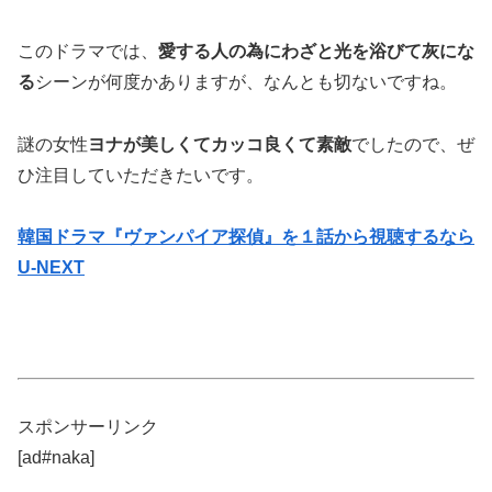
このドラマでは、
愛する人の為にわざと光を浴びて灰にな
る
シーンが何度かありますが、なんとも切ないですね。
謎の女性
ヨナが美しくてカッコ良くて素敵
でしたので、ぜ
ひ注目していただきたいです。
韓国ドラマ『ヴァンパイア探偵』を１話から視聴するなら
U-NEXT
スポンサーリンク
[ad#naka]