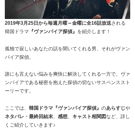
2019年3月25日から毎週月曜～金曜に全16話放送
される
韓国ドラマ
『ヴァンパイア探偵』
を紹介します！
孤独で寂しいあなたの話を聞いてくれる男、それがヴァン
パイア探偵。
誰にも言えない悩みを爽快に解決してくれる一方で、ヴァ
ンパイアである秘密を抱えた探偵の切ないサスペンススト
ーリーです。
ここでは、
韓国ドラマ『ヴァンパイア探偵』
の
あらすじ
や
ネタバレ・最終回結末
、
感想
、
キャスト相関図
など、詳し
くご紹介していきます♪