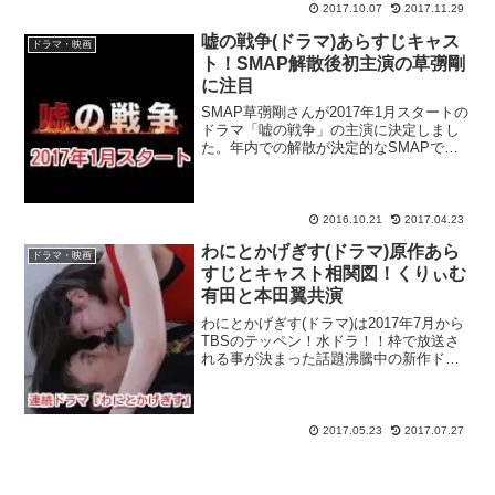
な話題を集めて...
2017.10.07
2017.11.29
嘘の戦争(ドラマ)あらすじキャス
ドラマ・映画
ト！SMAP解散後初主演の草彅剛
に注目
SMAP草彅剛さんが2017年1月スタートの
ドラマ「嘘の戦争」の主演に決定しまし
た。年内での解散が決定的なSMAPです
が、放送されるのはSMAP解散直後の1月
ですので、非常に注目を集めるドラマに
なりそうです。草なぎ剛さんのドラマ
は、ストーリ...
2016.10.21
2017.04.23
わにとかげぎす(ドラマ)原作あら
ドラマ・映画
すじとキャスト相関図！くりぃむ
有田と本田翼共演
わにとかげぎす(ドラマ)は2017年7月から
TBSのテッペン！水ドラ！！枠で放送さ
れる事が決まった話題沸騰中の新作ドラ
マ！『行け！稲中卓球部』や『ヒメノア
～ル』など、個性的な作品を数多く生み
出している人気漫画家・古谷実さんが原
作を手掛けてい...
2017.05.23
2017.07.27