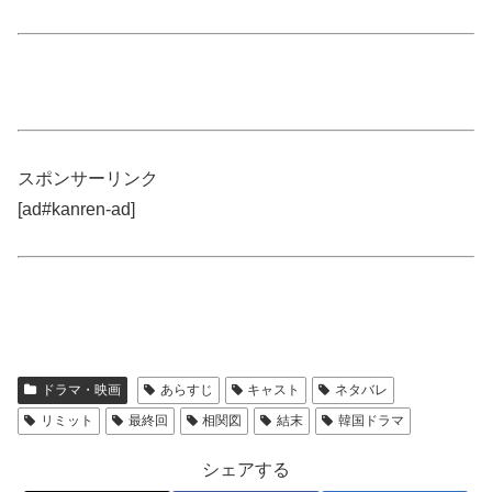
スポンサーリンク
[ad#kanren-ad]
ドラマ・映画
あらすじ
キャスト
ネタバレ
リミット
最終回
相関図
結末
韓国ドラマ
シェアする