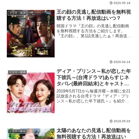
逃した...
2020.05.19
王の顔の見逃し配信動画を無料視
ドラマ・映画
聴する方法！再放送はいつ？
韓国ドラマ『王の顔』の見逃し配信動画
を無料視聴する方法をご紹介します。
『王の顔』、第1話見逃したぁ！再放送や
無料で初回から見られるサイトってある
かな？ dailymotionや9tsuは違法で怖いな
ぁ。合法サイトで見逃した回を無料視聴
でき...
2020.04.14
ディア・プリンス～私が恋した年
ドラマ・映画
下彼氏～(台湾ドラマ)あらすじネ
タバレ(最終回結末)とキャスト相
関図！
2019年5月7日から毎週月曜～水曜に全21
話放送される台湾ドラマ『ディア・プリ
ンス～私が恋した年下彼氏～』を紹介し
ます！ 最高視聴率1.5%を叩き出した台湾
の大ヒットドラマ。（台湾では視聴率1%
を超えれば大ヒット） また、台湾大手動
画サイ...
2019.05.03
太陽のあなたの見逃し配信動画を
ドラマ・映画
無料視聴する方法！再放送はい