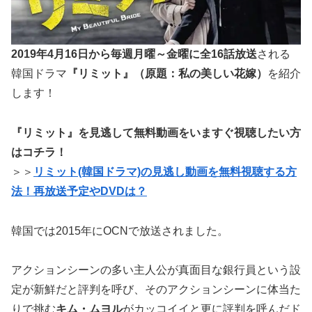
2019年4月16日から毎週月曜～金曜に全16話放送
される
韓国ドラマ
『リミット』
（原題：私の美しい花嫁）
を紹介
します！
『リミット』を見逃して無料動画をいますぐ視聴したい方
はコチラ！
＞＞
リミット(韓国ドラマ)の見逃し動画を無料視聴する方
法！再放送予定やDVDは？
韓国では2015年にOCNで放送されました。
アクションシーンの多い主人公が真面目な銀行員という設
定が新鮮だと評判を呼び、そのアクションシーンに体当た
りで挑む
キム・ムヨル
がカッコイイと更に評判を呼んだド