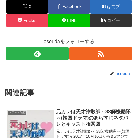
X
Facebook
はてブ
Pocket
LINE
コピー
asoudaをフォローする
asouda
関連記事
元カレは天才詐欺師～38師機動隊
ドラマ・映画
～(韓国ドラマ)のあらすじネタバ
レとキャスト相関図
元カレは天才詐欺師～38師機動隊～(韓国
ドラマ)が2017年10月16日からBSフジで