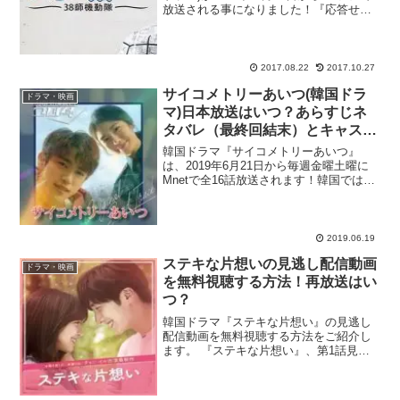
放送される事になりました！『応答せよ
1997』で大ブレイクを果たして以降、飛
ぶ鳥を落とす勢いで活躍し続けている
ソ・イングクさんが色気たっぷりな天才
詐欺師役...
2017.08.22
2017.10.27
サイコメトリーあいつ(韓国ドラ
ドラマ・映画
マ)日本放送はいつ？あらすじネ
タバレ（最終回結末）とキャスト
相関図！
韓国ドラマ『サイコメトリーあいつ』
は、2019年6月21日から毎週金曜土曜に
Mnetで全16話放送されます！韓国では
2019年3月～4月までtvNで放送された作
品で、主演は人気アイドルグループ
「GOT7」のメンバーとして活躍中のジニ
ョンと、...
2019.06.19
ステキな片想いの見逃し配信動画
ドラマ・映画
を無料視聴する方法！再放送はい
つ？
韓国ドラマ『ステキな片想い』の見逃し
配信動画を無料視聴する方法をご紹介し
ます。 『ステキな片想い』、第1話見逃
したぁ！再放送や無料で初回から見られ
るサイトってあるかな？ dailymotionや
9tsuは違法で怖いなぁ。合法サイトで見