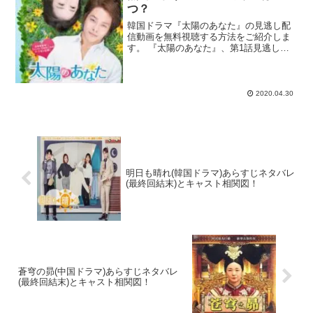
つ？
韓国ドラマ『太陽のあなた』の見逃し配
信動画を無料視聴する方法をご紹介しま
す。 『太陽のあなた』、第1話見逃した
ぁ！再放送や無料で初回から見られるサ
イトってあるかな？ dailymotionや9tsuは
違法で怖いなぁ。合法サイトで見逃した
回を...
2020.04.30
明日も晴れ(韓国ドラマ)あらすじネタバレ
(最終回結末)とキャスト相関図！
蒼穹の昴(中国ドラマ)あらすじネタバレ
(最終回結末)とキャスト相関図！