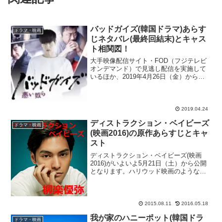
バッドガイズ(韓国ドラマ)あらす
ドラマ・映画
じネタバレ(最終回結末)とキャス
ト相関図！
大手映像配信サイト・FOD（フジテレビ
オンデマンド）で見逃し配信を実施して
いるほか、2019年4月26日（金）から
BS11でオンエアされている韓流ドラマ
『バッドガイズ』を大特集！時代劇・ラ
ブコメ・愛憎劇という3つのジャンルが大
勢を占める中、...
2019.04.24
ディストラクション・ベイビーズ
ドラマ・映画
(映画2016)の原作あらすじとキャ
スト
ディストラクション・ベイビーズ(映画
2016)がいよいよ5月21日（土）から公開
となります。ハリウッド映画のようなタ
イトルですが、原作あらすじとキャスト
が今から超話題になっている日本映画な
のです。それでは、ディストラクショ
ン・ベイビーズ(映...
2015.08.11
2016.05.18
我が家のハニーポット(韓国ドラ
ドラマ・映画