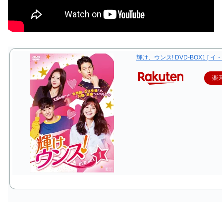
輝け、ウンス! DVD-BOX1 [ イ
楽