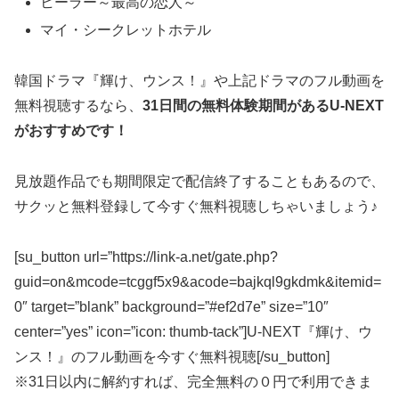
ヒーラー～最高の恋人～
マイ・シークレットホテル
韓国ドラマ『輝け、ウンス！』や上記ドラマのフル動画を
無料視聴するなら、
31日間の無料体験期間がある
U-NEXT
がおすすめです！
見放題作品でも期間限定で配信終了することもあるので、
サクッと無料登録して今すぐ無料視聴しちゃいましょう♪
[su_button url=”https://link-a.net/gate.php?
guid=on&mcode=tcggf5x9&acode=bajkql9gkdmk&itemid=
0″ target=”blank” background=”#ef2d7e” size=”10″
center=”yes” icon=”icon: thumb-tack”]U-NEXT『輝け、ウ
ンス！』のフル動画を今すぐ無料視聴[/su_button]
※31日以内に解約すれば、完全無料の０円で利用できま