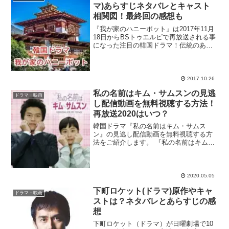
マ)あらすじネタバレとキャスト
相関図！最終回の感想も
『我が家のハニーポット』は2017年11月
18日からBSトゥエルビで再放送される事
になった注目の韓国ドラマ！伝統のある
酒造会社が物語の舞台となったサクセス
ラブストーリーで、韓国国内での本放送
で最高視聴率30％超えを達成した『我が
家のハニーポ...
2017.10.26
私の名前はキム・サムスンの見逃
ドラマ・映画
し配信動画を無料視聴する方法！
再放送2020はいつ？
韓国ドラマ『私の名前はキム・サムス
ン』の見逃し配信動画を無料視聴する方
法をご紹介します。 『私の名前はキム・
サムスン』、第1話見逃したぁ！再放送や
無料で初回から見られるサイトってある
かな？ dailymotionや9tsuは違法で怖いな
ぁ。...
2020.05.05
下町ロケット(ドラマ)原作やキャ
ドラマ・映画
ストは？ネタバレとあらすじの感
想
下町ロケット（ドラマ）が日曜劇場で10