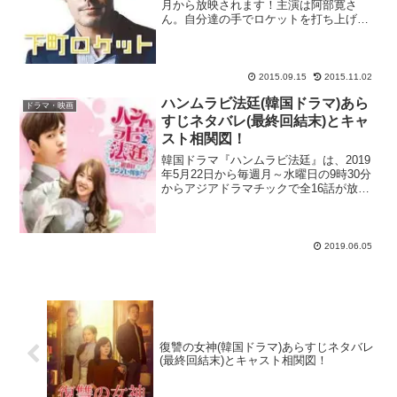
月から放映されます！主演は阿部寛さ
ん。自分達の手でロケットを打ち上げる
という壮大な夢をかなえるために多くの
困難に立ち向かう下町工場の社長に扮し
ます。阿部寛さんといえば『演じる』と
言うよりは『役を生きる』...
2015.09.15
2015.11.02
ハンムラビ法廷(韓国ドラマ)あら
ドラマ・映画
すじネタバレ(最終回結末)とキャ
スト相関図！
韓国ドラマ『ハンムラビ法廷』は、2019
年5月22日から毎週月～水曜日の9時30分
からアジアドラマチックで全16話が放送
されていて、動画見逃し配信サイト・U-
NEXTでも視聴可能です。大人気アイドル
INFINITEのエルと、「応答せよ199...
2019.06.05
復讐の女神(韓国ドラマ)あらすじネタバレ
(最終回結末)とキャスト相関図！