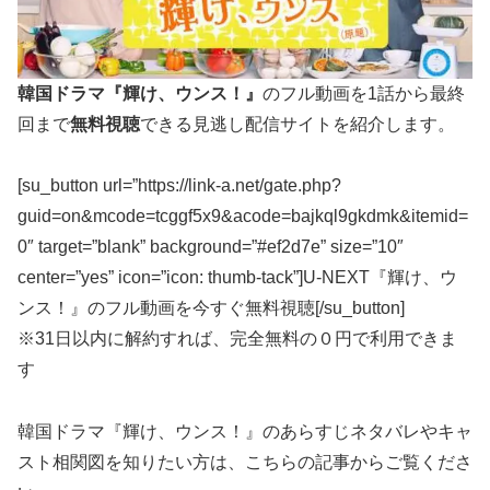
韓国ドラマ『輝け、ウンス！』
のフル動画を1話から最終
回まで
無料視聴
できる見逃し配信サイトを紹介します。
[su_button url=”https://link-a.net/gate.php?
guid=on&mcode=tcggf5x9&acode=bajkql9gkdmk&itemid=
0″ target=”blank” background=”#ef2d7e” size=”10″
center=”yes” icon=”icon: thumb-tack”]U-NEXT『輝け、ウ
ンス！』のフル動画を今すぐ無料視聴[/su_button]
※31日以内に解約すれば、完全無料の０円で利用できま
す
韓国ドラマ『輝け、ウンス！』のあらすじネタバレやキャ
スト相関図を知りたい方は、こちらの記事からご覧くださ