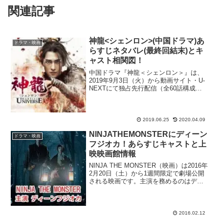
関連記事
神龍<シェンロン>(中国ドラマ)あ
ドラマ・映画
らすじネタバレ(最終回結末)とキ
ャスト相関図！
中国ドラマ『神龍＜シェンロン＞』は、
2019年9月3日（火）から動画サイト・U-
NEXTにて独占先行配信（全60話構成）
を実施するほか、2019年10月23日に
DATVで日本初放送される事も決定した注
目作！ヤン・ヤンさんやウーズンさんな
ど、...
2019.06.25
2020.04.09
NINJATHEMONSTERにディーン
ドラマ・映画
フジオカ！あらすじキャストと上
映映画館情報
NINJA THE MONSTER（映画）は2016年
2月20日（土）から1週間限定で劇場公開
される映画です。主演を務めるのはディ
ーンフジオカさん。NHK朝ドラ『あさが
来た』で五代友厚役を演じ、一気にブレ
イクした2016年注目の俳優です。現...
2016.02.12