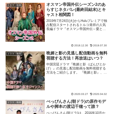
オスマン帝国外伝シーズン2のあ
ドラマ・映画
らすじネタバレ(最終回結末)とキ
ャスト相関図！
2019年7月24日(火)からHuluプレミアで独
占配信スタートされるトルコ発祥の人気
長編ドラマ『オスマン帝国外伝～愛と欲
望のハレム～シーズン2』を大特集！“ト
ルコ版『大奥』”という触れ込みで大きな
話題を呼び、2018年夏からHulu・チャ...
2018.12.30
2019.07.30
晩媚と影の見逃し配信動画を無料
ドラマ・映画
視聴する方法！再放送はいつ？
中国宮廷ドラマ『晩媚と影（ばんびとか
げ）』の見逃し配信動画を無料視聴する
方法をご紹介します。 『晩媚と影』、第
1話見逃したぁ！再放送や無料で初回から
見られるサイトってあるかな？
dailymotionや9tsuは違法で怖いなぁ。合
法サイトで...
2020.03.27
2020.04.02
べっぴんさん(朝ドラ)の原作モデ
ドラマ・映画
ルや脚本の渡辺千穂って誰？
べっぴんさん(朝ドラ)は、2016年10月か