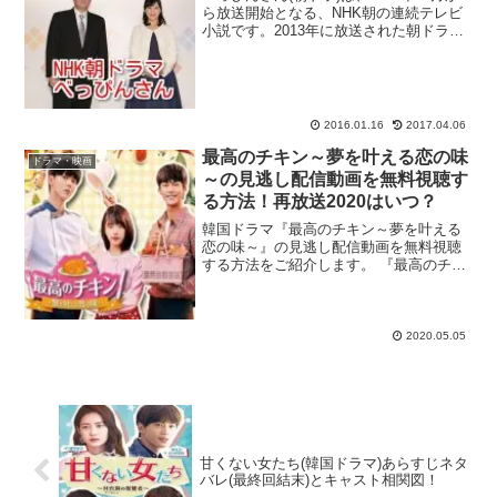
ら放送開始となる、NHK朝の連続テレビ
小説です。2013年に放送された朝ドラ
『あまちゃん』の放送が終了すると、放
送終了を惜しむ人たちがたくさん出る現
象（あまロス）が発生するなど、世間に
大きな影響力...
2016.01.16
2017.04.06
最高のチキン～夢を叶える恋の味
ドラマ・映画
～の見逃し配信動画を無料視聴す
る方法！再放送2020はいつ？
韓国ドラマ『最高のチキン～夢を叶える
恋の味～』の見逃し配信動画を無料視聴
する方法をご紹介します。 『最高のチキ
ン～夢を叶える恋の味～』、第1話見逃し
たぁ！再放送や無料で初回から見られる
サイトってあるかな？ dailymotionや9tsu
は...
2020.05.05
甘くない女たち(韓国ドラマ)あらすじネタ
バレ(最終回結末)とキャスト相関図！