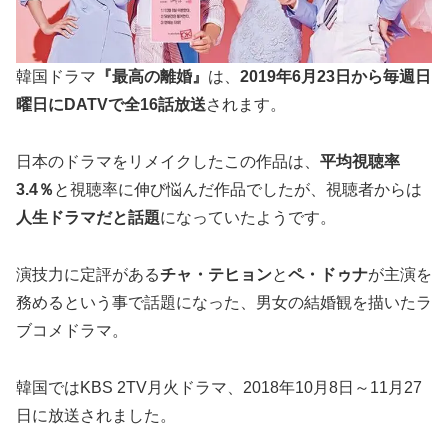
韓国ドラマ
『最高の離婚』
は、
2019年6月23日から毎週日
曜日に
DATV
で全16話放送
されます。
日本のドラマをリメイクしたこの作品は、
平均視聴率
3.4
％
と視聴率に伸び悩んだ作品でしたが、視聴者からは
人生ドラマだと話題
になっていたようです。
演技力に定評がある
チャ・テヒョン
と
ペ・ドゥナ
が主演を
務めるという事で話題になった、男女の結婚観を描いたラ
ブコメドラマ。
韓国ではKBS 2TV月火ドラマ、2018年10月8日～11月27
日に放送されました。