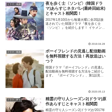
夜を歩く士〈ソンビ〉(韓国ドラ
ドラマ・映画
マ)あらすじネタバレ(最終回結末)
とキャスト相関図！
2017年1月10日から毎週火曜に全20話放
送されていた韓国ドラマ『夜を歩く士
〈ソンビ〉』を紹介します！ イケメンが
勢揃いの時代劇ファンタジー・ラブロマ
ンス！ イ・ジュンギ、イ・スヒョクが妖
艶で美しい吸血鬼を演じ、チャンミン
（東方神起）は入...
2019.04.28
ボーイフレンドの見逃し配信動画
ドラマ・映画
を無料視聴する方法！再放送はい
つ？
韓国ドラマ『ボーイフレンド』の見逃し
配信動画を無料視聴する方法をご紹介し
ます。 『ボーイフレンド』、第1話見逃
したぁ！再放送や無料で初回から見られ
るサイトってあるかな？ dailymotionや
9tsuは違法で怖いなぁ。合法サイトで見
逃した...
2020.05.13
精霊の守り人シーズン2(ドラマ)原
ドラマ・映画
作あらすじとキャスト相関図
精霊の守り人シーズン2(ドラマ)が2017年