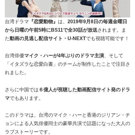
台湾ドラマ
『恋愛動物』
は、
2019年9月8日の毎週金曜日
から日曜の午前5時にBS11で全30話が放送
されます。ま
た
動画の見逃し配信サイト・
U-NEXT
でも視聴可能です！
台湾俳優
マイク・ハー
が4年ぶりのドラマ主演
、そして
「イタズラな恋愛白書」のチームが制作したことで注目さ
れました。
さらに中国では
６
億人が視聴した動画配信サイト発のドラ
マ
でもあります。
このドラマは、台湾の
マイク・ハー
と香港の
ジリアン・チ
ョン
による人気俳優同士の豪華共演で話題になった大人の
ラブストーリーです。