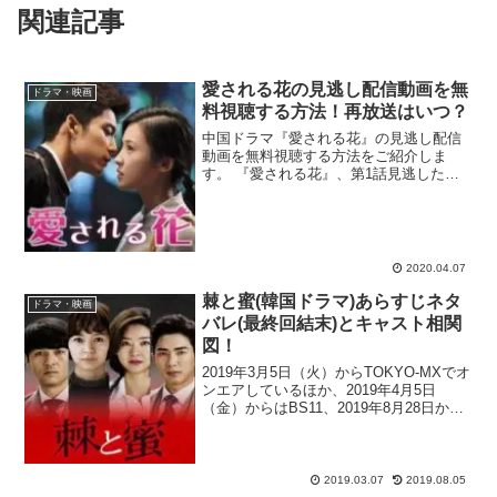
関連記事
愛される花の見逃し配信動画を無
ドラマ・映画
料視聴する方法！再放送はいつ？
中国ドラマ『愛される花』の見逃し配信
動画を無料視聴する方法をご紹介しま
す。 『愛される花』、第1話見逃した
ぁ！再放送や無料で初回から見られるサ
イトってあるかな？ dailymotionや9tsuは
違法で怖いなぁ。合法サイトで見逃した
回を無料...
2020.04.07
棘と蜜(韓国ドラマ)あらすじネタ
ドラマ・映画
バレ(最終回結末)とキャスト相関
図！
2019年3月5日（火）からTOKYO-MXでオ
ンエアしているほか、2019年4月5日
（金）からはBS11、2019年8月28日から
は千葉テレビでも放送される事が決まっ
た注目の韓流ドラマ『棘と蜜』（原題：
帰ってきたポク・ダンジ）を大特集！
公...
2019.03.07
2019.08.05