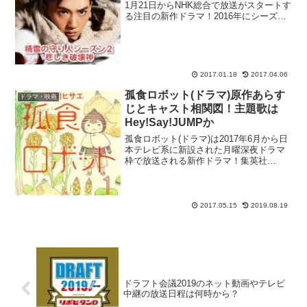
1月21日からNHK総合で放送がスタートす
る注目の新作ドラマ！2016年にシーズン1
が放送され、大きな反響を呼んだ壮大な
ファンタジー作品『精霊の守り人』の続
編となるシーズン2の放送が間近に迫って
き...
2017.01.18
2017.04.06
孤食ロボット(ドラマ)原作あらす
ドラマ・映画
じとキャスト相関図！主題歌は
Hey!Say!JUMPか
孤食ロボット(ドラマ)は2017年6月から日
本テレビ系に新設された月曜深夜ドラマ
枠で放送される新作ドラマ！集英社
『Cookie』で好評連載中のハートフルグ
ルメ漫画『孤食ロボット』が
Hey!Say!JUMPの有岡大貴さん・高木雄
也さん・八乙女...
2017.05.15
2019.08.19
ドラフト会議2019のネット動画やテレビ
中継の放送日程は何時から？