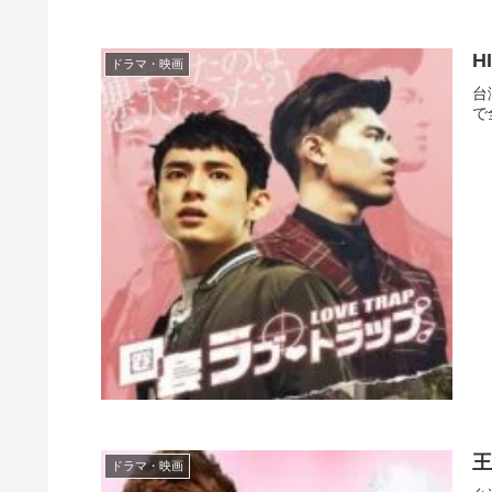
H
ドラマ・映画
台
で
王
ドラマ・映画