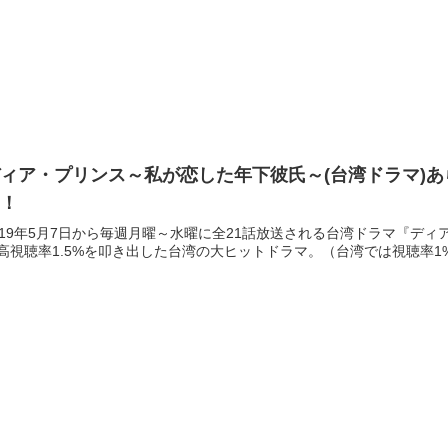
ィア・プリンス～私が恋した年下彼氏～(台湾ドラマ)あ
図！
019年5月7日から毎週月曜～水曜に全21話放送される台湾ドラマ『デ
高視聴率1.5%を叩き出した台湾の大ヒットドラマ。（台湾では視聴率1%