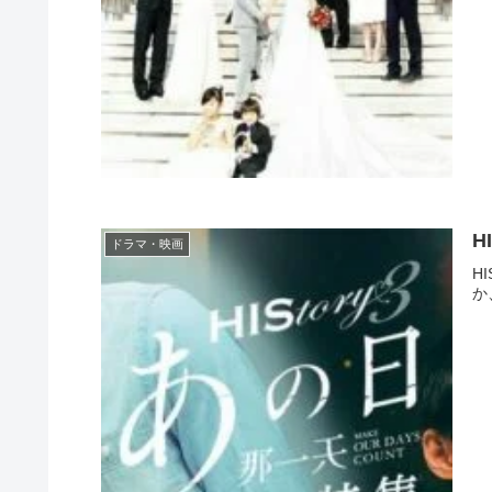
H
ドラマ・映画
H
か