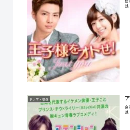
台
逃
ア
ドラマ・映画
台
逃