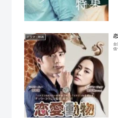
恋
ドラマ・映画
台
信