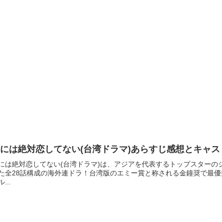
には絶対恋してない(台湾ドラマ)あらすじ感想とキャ
には絶対恋してない(台湾ドラマ)は、アジアを代表するトップスター
た全28話構成の海外連ドラ！台湾版のエミー賞と称される金鐘奨で最
...