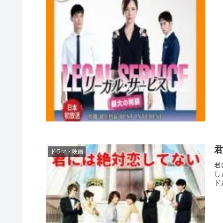
君
ドラマ・映画
君
し
ドル