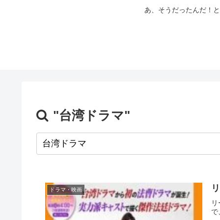
あ、そうだったんだ！と
"台湾ドラマ"
リ
ドラマ・映画
リ
で