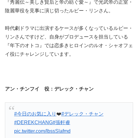
『秀麗伝～美しき賢后と帝の紡ぐ愛～』で光武帝の正室・
陰麗華役を見事に演じ切ったルビー・リンさん。
時代劇ドラマに出演するケースが多くなっているルビー・
リンさんですけど、自身がプロデュースを担当している
『年下のオトコ』では恋多きヒロインのルオ・シャオフェ
イ役にチャレンジしています。
アン・チンフイ 役：デレック・チャン
#今日のお気に入り
❤️
#デレック・チャン
#DEREKCHANG
#張軒睿
pic.twitter.com/IbssSlafmd