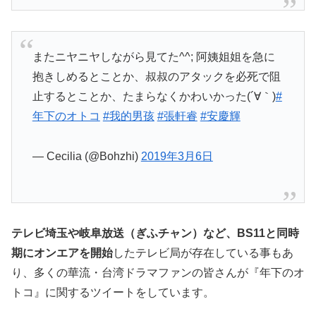
またニヤニヤしながら見てた^^; 阿姨姐姐を急に
抱きしめるとことか、叔叔のアタックを必死で阻
止するとことか、たまらなくかわいかった(´∀｀)
#
年下のオトコ
#我的男孩
#張軒睿
#安慶輝
— Cecilia (@Bohzhi)
2019年3月6日
テレビ埼玉や岐阜放送（ぎふチャン）など、BS11と同時
期にオンエアを開始
したテレビ局が存在している事もあ
り、多くの華流・台湾ドラマファンの皆さんが『年下のオ
トコ』に関するツイートをしています。