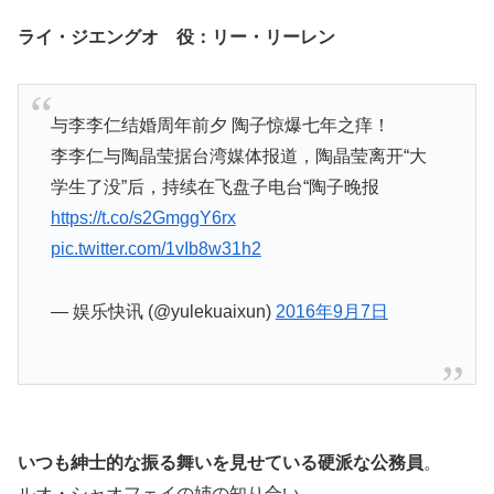
ライ・ジエングオ 役：リー・リーレン
与李李仁结婚周年前夕 陶子惊爆七年之痒！
李李仁与陶晶莹据台湾媒体报道，陶晶莹离开“大
学生了没”后，持续在飞盘子电台“陶子晚报
https://t.co/s2GmggY6rx
pic.twitter.com/1vIb8w31h2
— 娱乐快讯 (@yulekuaixun)
2016年9月7日
いつも紳士的な振る舞いを見せている硬派な公務員
。
ルオ・シャオフェイの姉の知り合い。