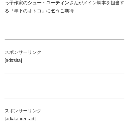
っ子作家の
シュー・ユーティン
さんがメイン脚本を担当す
る『年下のオトコ』に乞うご期待！
スポンサーリンク
[ad#sita]
スポンサーリンク
[ad#kanren-ad]