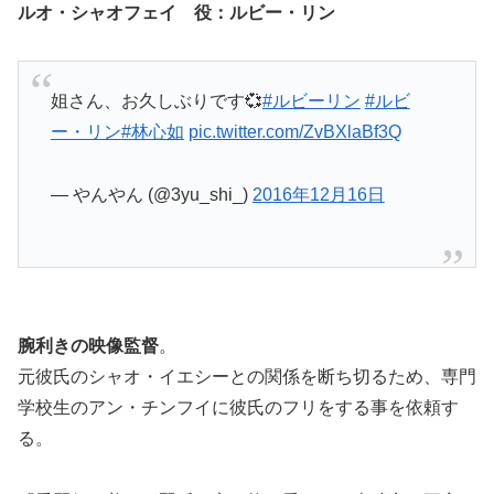
ルオ・シャオフェイ 役：ルビー・リン
姐さん、お久しぶりです💞
#ルビーリン
#ルビ
ー・リン
#林心如
pic.twitter.com/ZvBXlaBf3Q
— やんやん (@3yu_shi_)
2016年12月16日
腕利きの映像監督
。
元彼氏のシャオ・イエシーとの関係を断ち切るため、専門
学校生のアン・チンフイに彼氏のフリをする事を依頼す
る。