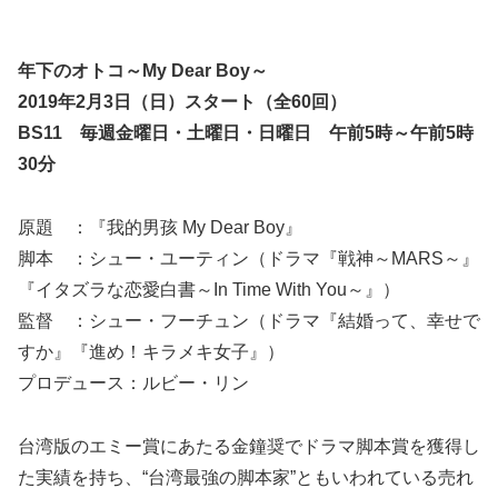
年下のオトコ～My Dear Boy～
2019年2月3日（日）スタート（全60回）
BS11 毎週金曜日・土曜日・日曜日 午前5時～午前5時
30分
原題 ：『我的男孩 My Dear Boy』
脚本 ：シュー・ユーティン（ドラマ『戦神～MARS～』
『イタズラな恋愛白書～In Time With You～』）
監督 ：シュー・フーチュン（ドラマ『結婚って、幸せで
すか』『進め！キラメキ女子』）
プロデュース：ルビー・リン
台湾版のエミー賞にあたる金鐘奨でドラマ脚本賞を獲得し
た実績を持ち、“台湾最強の脚本家”ともいわれている売れ