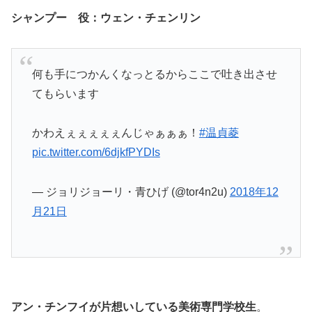
シャンプー 役：ウェン・チェンリン
何も手につかんくなっとるからここで吐き出させ
てもらいます
かわえぇぇぇぇぇんじゃぁぁぁ！
#温貞菱
pic.twitter.com/6djkfPYDIs
— ジョリジョーリ・青ひげ (@tor4n2u)
2018年12
月21日
アン・チンフイが片想いしている美術専門学校生
。