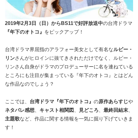
2019年2月3日（日）からBS11で好評放送中
の台湾ドラマ
『年下のオトコ』
をピックアップ！
台湾ドラマ界屈指のアラフォー美女として有名な
ルビー・
リン
さんがヒロインに抜てきされただけでなく、ルビー・
リンさん自身がドラマのプロデューサーに名を連ねている
ところにも注目が集まっている『年下のオトコ』とはどん
な作品なのでしょう？
ここでは、
台湾ドラマ『年下のオトコ』
の
原作あらすじ
や
ネタバレ感想
、
キャスト相関図
、
見どころ
、
最終回結末
、
主題歌
など、作品に関する情報を一気に掘り下げていきま
す！