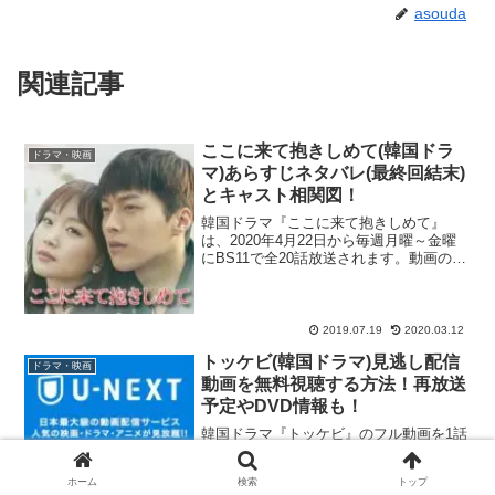
asouda
関連記事
ここに来て抱きしめて(韓国ドラ
ドラマ・映画
マ)あらすじネタバレ(最終回結末)
とキャスト相関図！
韓国ドラマ『ここに来て抱きしめて』
は、2020年4月22日から毎週月曜～金曜
にBS11で全20話放送されます。動画の見
逃し配信サイト・U-NEXTでも視聴可能で
す！韓国では2018年にMBCで放送され、
平均視聴率は4.5%を記録し、TV話題...
2019.07.19
2020.03.12
トッケビ(韓国ドラマ)見逃し配信
ドラマ・映画
動画を無料視聴する方法！再放送
予定やDVD情報も！
韓国ドラマ『トッケビ』のフル動画を1話
から最終回まで無料視聴できる見逃し配
信サイトを紹介します。U-NEXT『トッケ
ホーム
検索
トップ
ビ』のフル動画を今すぐ無料視聴※31日