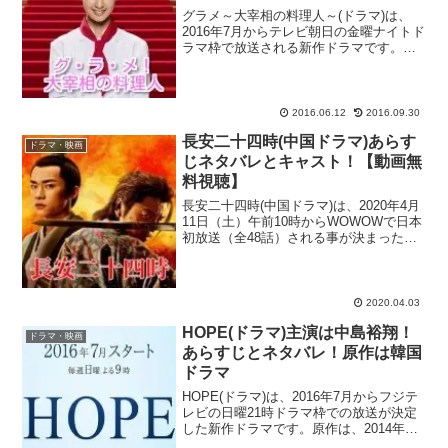
グラメ～大宰相の料理人～(ドラマ)は、
2016年7月からテレビ朝日の金曜ナイトド
ラマ枠で放送される新作ドラマです。
2015年1月3日にフジテレビの新春スペシ
ャルドラマとして放送された『大使閣下
の料理人』（主演：櫻井翔）の続編とし
ても注目され...
2016.06.12
2016.09.30
長安二十四時(中国ドラマ)あらす
ドラマ・映画
じネタバレとキャスト！【動画無
料視聴】
長安二十四時(中国ドラマ)は、2020年4月
11日（土）午前10時からWOWOWで日本
初放送（全48話）される事が決まった新
作の中国時代劇ドラマ！アメリカ発のリ
アルタイムサスペンスドラマ『24 -
TWENTY FOUR-』を彷彿とさせる事か...
2020.04.03
HOPE(ドラマ)主演は中島裕翔！
ドラマ・映画
あらすじとネタバレ！原作は韓国
ドラマ
HOPE(ドラマ)は、2016年7月からフジテ
レビの日曜21時ドラマ枠での放送が決定
した新作ドラマです。原作は、2014年に
韓国で放送され、今もなお根強い人気を