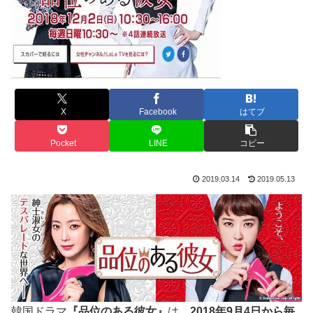
X
Facebook
はてブ
Pocket
LINE
コピー
2019.03.14
2019.05.13
韓国ドラマ
『品位のある彼女』
は、
2018年9月4日から毎