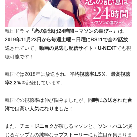
韓国ドラマ
『恋の記憶は24時間～マソンの喜び～』
は、
2019年11月23日から毎週土曜～日曜に
BS11
で全22話放
送
されていて、
動画の見逃し配信サイト・
U-NEXT
でも視
聴可能です！
韓国では2018年に放送され、
平均視聴率
1.5
％
、
最高視聴
率
2.2
％
を記録しています。
韓国での視聴率は伸び悩みましたが、
同時に放送された台
湾では高い人気になりました！
また、
チェ・ジニョク
が演じるマソンと、
ソン・ハユン
演
じるキップムの純粋なラブストーリーにも注目が集まりま