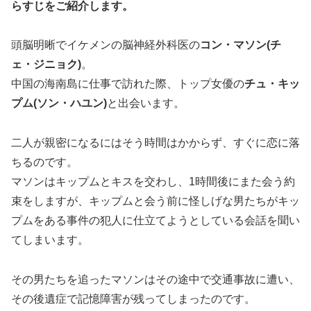
らすじ
をご紹介します。
頭脳明晰でイケメンの脳神経外科医の
コン・マソン(チ
ェ・ジニョク)
。
中国の海南島に仕事で訪れた際、トップ女優の
チュ・キッ
プム(ソン・ハユン)
と出会います。
二人が親密になるにはそう時間はかからず、すぐに恋に落
ちるのです。
マソンはキップムとキスを交わし、1時間後にまた会う約
束をしますが、キップムと会う前に怪しげな男たちがキッ
プムをある事件の犯人に仕立てようとしている会話を聞い
てしまいます。
その男たちを追ったマソンはその途中で交通事故に遭い、
その後遺症で記憶障害が残ってしまったのです。