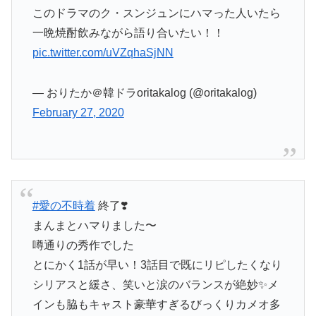
このドラマのク・スンジュンにハマった人いたら
一晩焼酎飲みながら語り合いたい！！
pic.twitter.com/uVZqhaSjNN
— おりたか＠韓ドラoritakalog (@oritakalog)
February 27, 2020
#愛の不時着
終了❣️
まんまとハマりました〜
噂通りの秀作でした
とにかく1話が早い！3話目で既にリピしたくなり
シリアスと緩さ、笑いと涙のバランスが絶妙✨メ
インも脇もキャスト豪華すぎるびっくりカメオ多