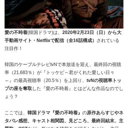
愛の不時着
(韓国ドラマ)は、
2020年2月23日（日）から大
手動画サイト・Netflixで配信（全16話構成）
されている
注目作！
韓国のケーブルテレビtvNで本放送を迎え、最終回の視聴
率（21.683％）が『トッケビ～君がくれた愛しい日々
～』の最高視聴率（20.5％）を上回り、
tvNの視聴率トッ
プの座を奪取
した『愛の不時着』とはどんな作品なのでし
ょう？
ここでは、
韓国ドラマ『愛の不時着』
の
原作あらすじやネ
タバレ感想、キャスト相関図、見どころ、最終回結末、主