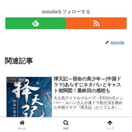
asoudaをフォローする
asouda
関連記事
擇天記～宿命の美少年～(中国ド
ドラマ・映画
ラマ)あらすじネタバレとキャス
ト相関図！最終回の感想も
大人気アイドルグループ・EXOの元メン
バー・ルハンさんが連ドラ初主演を務め
た中国ドラマ『擇天記（たくてんき）～
宿命の美少年～』が2018年7月からBS12
で好評放送中！ネットサイトで再生回数
270億回という驚異的な数字を叩き出すな
ど、中国国...
2018.07.16
2019.02.15
ホーム
検索
トップ