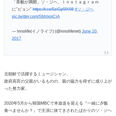
「美貌が満開」ソ・ジヘ、Ｉｎｓｔａｇｒａｍ
に"ピョン"
https://t.co/5ziGp5fX98
#ソ・ジヘ
pic.twitter.com/SbhIxpjCiA
— innolife(イノライフ) (@innolifenet)
June 10,
2017
北朝鮮で活躍するミュージシャン。
政府高官の父親がいるものの、親の協力を得ずに成り上が
った努力家。
2020年5月から韓国MBCで本放送を迎える『一緒に夕飯
食べませんか？』で主演に抜てきされたばかりのソ・ジヘ