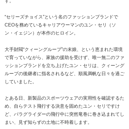
す。
“セリーズチョイス”という名のファッションブランドで
CEOを務めているキャリアウーマンのユン・セリ（ソ
ン・イェジン）が本作のヒロイン。
大手財閥“クィーングループ”の末娘、という恵まれた環境
で育っていながら、家族の援助を受けず、唯一無二のファ
ッションブランドを立ち上げたユン・セリは、クィーング
ループの後継者に指名されるなど、順風満帆な日々を過ご
していました。
とある日、新製品のスポーツウェアの実用性を確認するた
め、自らテスト飛行する決意を固めたユン・セリですけ
ど、パラグライダーの飛行中に突然竜巻に巻き込まれてし
まい、見ず知らずの土地に不時着します。