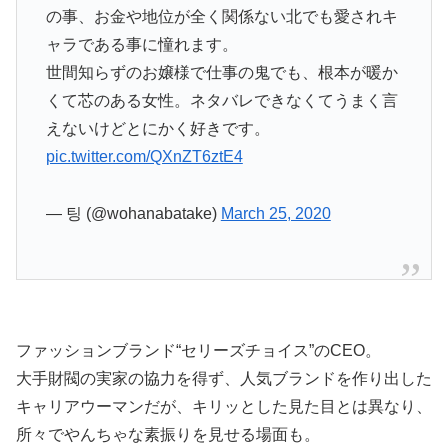
の事、お金や地位が全く関係ない北でも愛されキ
ャラである事に憧れます。
世間知らずのお嬢様で仕事の鬼でも、根本が暖か
くて芯のある女性。ネタバレできなくてうまく言
えないけどとにかく好きです。
pic.twitter.com/QXnZT6ztE4
— 팅 (@wohanabatake)
March 25, 2020
ファッションブランド“セリーズチョイス”のCEO。
大手財閥の実家の協力を得ず、人気ブランドを作り出した
キャリアウーマンだが、キリッとした見た目とは異なり、
所々でやんちゃな素振りを見せる場面も。