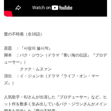
愛の不時着（全16話）
原題 ：『사랑의 불시착』
脚本 ：パク・ジウン（ドラマ『青い海の伝説』『プロデ
ューサー』）
クァク・ムヌァン
演出 ：イ・ジョンホ（ドラマ『ライフ・オン・マー
ズ』）
人気歌手・IUさんが出演した『プロデューサー』など、ヒ
ット作を数多く生み出しているパク・ジウンさんがメイン
脚本を担当した『愛の不時着』。