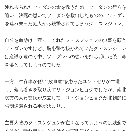
連れ去られたソ・ダンの命を救うため、ソ・ダンの行方を
追い、決死の思いでソ・ダンを救出したものの、ソ・ダン
を連れ去った犯人から銃撃されてしまうク・スンジュン。
自分を命懸けで守ってくれたク・スンジュンの無事を願う
ソ・ダンですけど、胸を撃ち抜かれていたク・スンジュン
は意識が遠のく中、ソ・ダンへの想いを打ち明けた後、命
を落としてしまうのでした…。
一方、生存率が低い“敗血症”を患ったユン・セリが生還
し、落ち着きを取り戻すリ・ジョンヒョクでしたが、南北
双方の人質交換が成立して、リ・ジョンヒョクが北朝鮮に
強制送還される事が決まり…。
主要人物のク・スンジュンが亡くなってしまうのは残念で
すけど、離れ離れになりそうな雰囲気だったユン・セリと