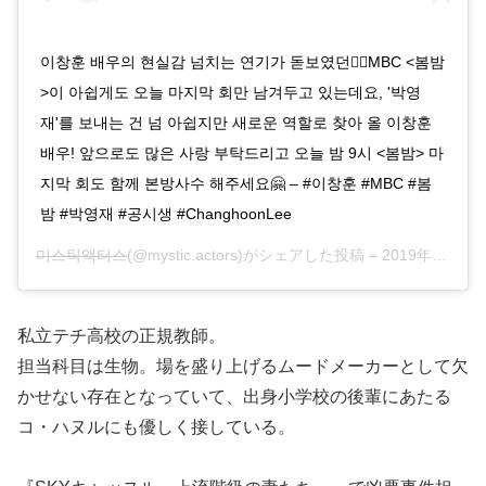
이창훈 배우의 현실감 넘치는 연기가 돋보였던👍🏻MBC <봄밤
>이 아쉽게도 오늘 마지막 회만 남겨두고 있는데요, '박영
재'를 보내는 건 넘 아쉽지만 새로운 역할로 찾아 올 이창훈
배우! 앞으로도 많은 사랑 부탁드리고 오늘 밤 9시 <봄밤> 마
지막 회도 함께 본방사수 해주세요🤗 – #이창훈 #MBC #봄
밤 #박영재 #공시생 #ChanghoonLee
미스틱액터스
(@mystic.actors)がシェアした投稿 –
2019年 7月月10日午後8時44分PDT
私立テチ高校の正規教師。
担当科目は生物。場を盛り上げるムードメーカーとして欠
かせない存在となっていて、出身小学校の後輩にあたる
コ・ハヌルにも優しく接している。