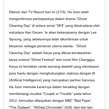
Dilansir dari TV Report hari ini (27/3), Ha Joon telah
mengonfirmasi partisipasinya dalam drama “Ghost
Cleaning Day” di antara serial “SF8” yang disutradarai oleh
sutradara Han Garam. Ia akan bekerjasama dengan Lee
Siyoung, yang sebelumnya telah dikonfirmasi untuk
berperan sebagai pemeran utama wanita.⁣ ⁣ "Ghost
Cleaning Day" adalah karya yang dibuat berdasarkan
karya orisinal "Ghost Festival" dari novel Kim Changgyu.
Karya ini berisikan cerita seorang detektif yang membasmi
para hantu dengan menghubungkan otaknya dengan AI
(Artificial Intelligence) yang merupakan partner barunya.⁣ ⁣
Ha Joon memulai kariernya dalam berakting dengan
membintangi musikal "Couple or Trouble" pada tahun
2012, kemudian dilanjutkan dengan MBC "Bad Papa",
"The Outlaws", "Arthdal Chronicles" (tvN), dan lain-lain.