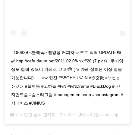
. 190829 <블랙독> 촬영장 커피차 서포트 직찍 UPDATE 📸 .
✔️ http://cafe.daum.net/2011.02.08/Nxjf/20 (7 pics) . 쿠키영
상도 함께 있으니 카페로 고고!😘 (※ 카페 정회원 이상 열람
가능합니다) . . . #서현진 #SEOHYUNJIN #徐玄振 #ソヒョ
ンジン #블랙독 #고하늘 #tvN #tvNDrama #BlackDog #매니
지먼트숲 #숲스타그램 #managementsoop #soopstagram #
지니어스 #JINIUS
배우 서현진 공식 팬카페 : 지니어스 (JINIUS)
(@jinius_shj)がシェアした投稿 –