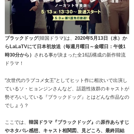
ブラックドッグ
(韓国ドラマ)は、
2020年5月13日（水）か
らLaLaTVにて
日本初放送
（毎週月曜日～金曜日：午後1
時30分から）
される事が決まった全16話構成の新作韓流
ドラマ！
“次世代のラブコメ女王”としてヒット作に相次いで出演し
ているソ・ヒョンジンさんなど、話題性抜群のキャストが
勢ぞろいしている『ブラックドッグ』とはどんな作品なの
でしょう？
ここでは、
韓国ドラマ『ブラックドッグ』
の
原作あらすじ
やネタバレ感想、キャスト相関図、見どころ、最終回結