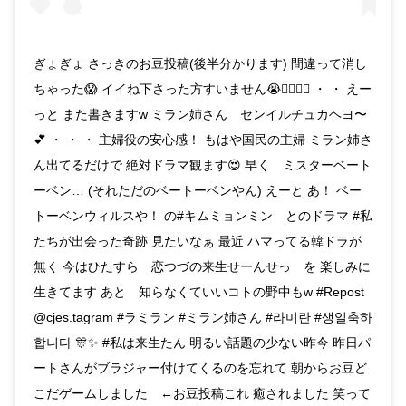
ぎょぎょ さっきのお豆投稿(後半分かります) 間違って消し
ちゃった😱 イイね下さった方すいません😭🙇‍♀️🙇‍♀️ ・ ・ えー
っと また書きますw ミラン姉さん センイルチュカヘヨ〜
💕 ・ ・ ・ 主婦役の安心感！ もはや国民の主婦 ミラン姉さ
ん出てるだけで 絶対ドラマ観ます😍 早く ミスターベート
ーベン… (それただのベートーベンやん) えーと あ！ ベー
トーベンウィルスや！ の#キムミョンミン とのドラマ #私
たちが出会った奇跡 見たいなぁ 最近 ハマってる韓ドラが
無く 今はひたすら 恋つづの来生せーんせっ を 楽しみに
生きてます あと 知らなくていいコトの野中もw #Repost
@cjes.tagram #ラミラン #ミラン姉さん #라미란 #생일축하
합니다 🎊✨ #私は来生たん 明るい話題の少ない昨今 昨日パ
ートさんがブラジャー付けてくるのを忘れて 朝からお豆ど
こだゲームしました ←お豆投稿これ 癒されました 笑って