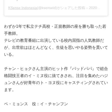
KSense Indonesia
(@ksenseid)がシェアした投稿 –
2020年 3月月26日午後7時50分PDT
わずか1年で私立テチ高校・正規教師の座を勝ち取った若
手教師。
テレビの教育番組に出演している校内屈指の人気教師だ
が、出世欲はほとんどなく、生徒を思いやる姿勢を貫いて
いる。
チャン・ヒョクさん主演のヒット作『バッドパパ』で総合
格闘技王者のイ・ミヌ役に抜てきされ、注目を集めたハジ
ュンさんが好青年のト・ヨヌ役にキャスティングされてい
ます。
ペ・ミョンス 役：イ・チャンフン