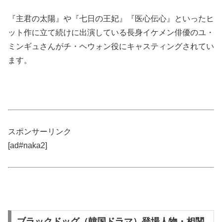
『主君の太陽』や『七日の王妃』『医心伝心』といったヒ
ット作に立て続けに出演している長身イケメン俳優のユ・
ミンギュさんがチ・ヘウォン役にキャスティングされてい
ます。
スポンサーリンク
[ad#naka2]
ブラックドッグ（韓国ドラマ）登場人物・相関