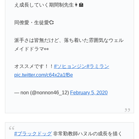
え成長していく期間制先生👩‍🏫
同僚愛・生徒愛💞
派手さは皆無だけど、落ち着いた雰囲気なウェル
メイドドラマ👀
オススメです！！
#ソヒョンジン
#ラミラン
pic.twitter.com/c64x2a1fBe
— non (@nonnon46_12)
February 5, 2020
#ブラックドッグ
非常勤教師ハヌルの成長を描く