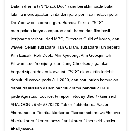
Dalam drama tvN "Black Dog" yang berakhir pada bulan
lalu, ia mendapatkan cinta dari para pemirsa melalui peran
Do Yeonwoo, seorang guru Bahasa Korea.⁣ ⁣ "SF8"
merupakan karya campuran dari drama dan film hasil
kerjasama terbaru dari MBC, Directors Guild of Korea, dan
wavve. Selain sutradara Han Garam, sutradara lain seperti
Kim Euisuk, Roh Deok, Min Kyudong, Ahn Goocjin, Oh
Kihwan, Lee Yoonjung, dan Jang Cheolsoo juga akan
berpartisipasi dalam karya ini.⁣ ⁣ "SF8" akan dirilis terlebih
dahulu di wavve pada Juli 2020, dan satu bulan kemudian
dapat disaksikan dalam bentuk drama pendek di MBC
pada Agustus.⁣ ⁣ Source: tv report, vtoday⁣⁣⁣ Blau⁣⁣⁣ @ksenseid⁣⁣⁣ ⁣⁣⁣
#HAJOON #하준 #270320 #aktor #aktorkorea #actor
#koreanactor #beritaaktorkorea #koreanactornews #knews
#beritakorea #koreannews #artiskorea #ksenseid #hallyu
#hallyuwave⁣