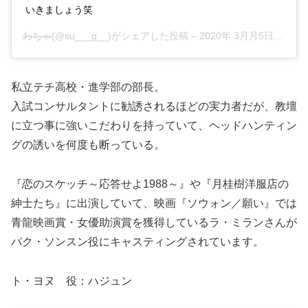
いきましょう笑
わちゃ
(@su___g__)がシェアした投稿 –
2020年 3月月5日午後11時17分PST
私立テチ高校・進学部の部長。
入試コンサルタントに勧誘されるほどの実力者だが、教壇
に立つ事に強いこだわりを持っていて、ヘッドハンティン
グの誘いを何度も断っている。
『恋のスケッチ～応答せよ1988～』や『月桂樹洋服店の
紳士たち』に出演していて、映画『ソウォン／願い』では
青龍映画賞・女優助演賞を獲得しているラ・ミランさんが
パク・ソンスン役にキャスティングされています。
ト・ヨヌ 役：ハジュン