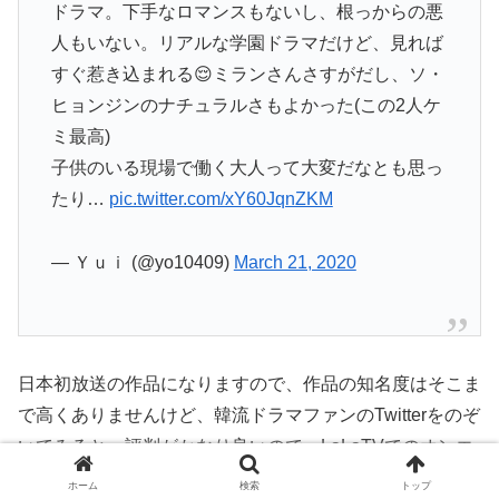
ドラマ。下手なロマンスもないし、根っからの悪
人もいない。リアルな学園ドラマだけど、見れば
すぐ惹き込まれる😌ミランさんさすがだし、ソ・
ヒョンジンのナチュラルさもよかった(この2人ケ
ミ最高)
子供のいる現場で働く大人って大変だなとも思っ
たり…
pic.twitter.com/xY60JqnZKM
— Ｙｕｉ (@yo10409)
March 21, 2020
日本初放送の作品になりますので、作品の知名度はそこま
で高くありませんけど、韓流ドラマファンのTwitterをのぞ
いてみると、評判がかなり良いので、LaLaTVでのオンエ
アが始まったら、注目度も一気に上がっていくのでは？と
ホーム
検索
トップ