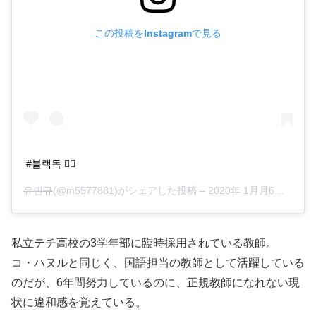
この投稿をInstagramで見る
#블랙독 👍🏿
유민규
(@m5577881)がシェアした投稿 –
2020年 1月月6日午前4時16分PST
私立テチ高校の3学年部に臨時採用されている教師。
コ・ハヌルと同じく、国語担当の教師として活躍している
のだが、6年間努力しているのに、正規教師になれない現
状に違和感を覚えている。