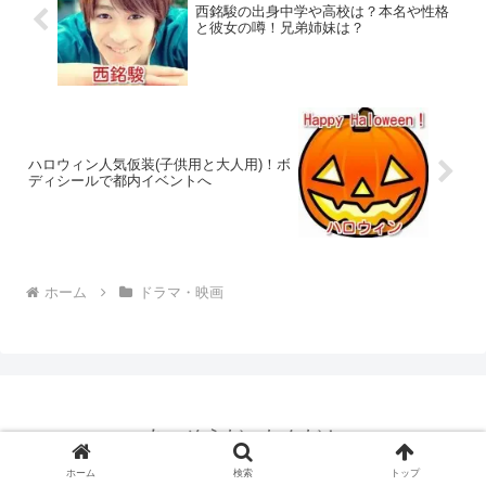
西銘駿の出身中学や高校は？本名や性格
と彼女の噂！兄弟姉妹は？
ハロウィン人気仮装(子供用と大人用)！ボ
ディシールで都内イベントへ
ホーム
ドラマ・映画
あ、そうだったんだ！
プライバシーポリシー
サイトマップ
ホーム
検索
トップ