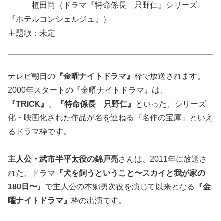
植田尚（ドラマ『特命係長 只野仁』シリーズ
『ホテルコンシェルジュ』）
主題歌：未定
テレビ朝日の
『金曜ナイトドラマ』
枠で放送されます。
2000年スタートの『金曜ナイトドラマ』は、
『TRICK』
、
『特命係長 只野仁』
といった、シリーズ
化・映画化された作品が名を連ねる
『名作の宝庫』
といえ
るドラマ枠です。
主人公・武市半平太役の錦戸亮
さんは、2011年に放送さ
れた、ドラマ
『犬を飼うということ〜スカイと我が家の
180日〜』
で主人公の本郷勇次役を演じて以来となる
『金
曜ナイトドラマ』
枠の出演です。