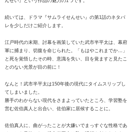
んせい』という作品の魅力の1つです。
続いては、
ドラマ『サムライせんせい』の第1話のネタバ
レ
を少しだけご紹介します。
江戸時代の末期、討幕を画策していた武市半平太は、幕府
軍に捕まり、切腹を命じられた。「もはやこれまでか…」
と死を覚悟したその時、意識を失い、目を覚ますと見たこ
とのない光景が目の前に！
なんと！武市半平太は150年後の現代にタイムスリップし
てしまいました。
勝手のわからない現代をさまよっていたところ、学習塾を
営む佐伯真人と出合い、佐伯家に居候することに。
佐伯真人に、曲がったことが大嫌いでまっすぐな性格であ