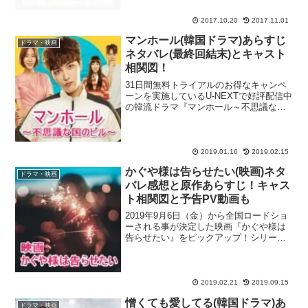
門未知子～』の後番組として発表された
のが今回ご紹介...
2017.10.20
2017.11.01
マンホール(韓国ドラマ)あらすじ
ドラマ・映画
ネタバレ(最終回結末)とキャスト
相関図！
31日間無料トライアルのお得なキャンペ
ーンを実施しているU-NEXTで好評配信中
の韓流ドラマ『マンホール～不思議な国
のピル～』が2019年1月31日からBSフジ
で再放送される事になりました！大人気
韓流スターのジェジュンさんが高校時代
にタイム...
2019.01.16
2019.02.15
かぐや様は告らせたい(映画)ネタ
ドラマ・映画
バレ感想と原作あらすじ！キャス
ト相関図と予告PV動画も
2019年9月6日（金）から全国ロードショ
ーされる事が決定した映画『かぐや様は
告らせたい』をピックアップ！シリーズ
累計の単行本発行部数が450万部を突破し
た大人気ラブコメ漫画（原作：赤坂アカ
さん）の実写映画版で、King&Princeの平
野...
2019.02.21
2019.09.15
憎くても愛してる(韓国ドラマ)あ
ドラマ・映画