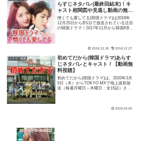
らすじネタバレ(最終回結末)！キ
ャスト相関図や見逃し動画の無料
視聴！
憎くても愛してる(韓国ドラマ)は2018年
12月25日からBS11で放送されている注目
の韓国ドラマ！2017年11月から韓国KBS
で本放送がスタートしている注目の韓流
ドラマ『憎くても愛してる』が日本初放
送される事が決まり、ネット上を騒がせ
て...
2018.12.26
2018.12.27
初めてだから(韓国ドラマ)あらす
ドラマ・映画
じネタバレとキャスト！【動画無
料視聴】
初めてだから(韓国ドラマ)は、2020年3月
5日（木）からTOKYO MXで地上波初放
送（毎週月曜日～木曜日：全15話）され
ているほか、動画サイト・U-NEXTでも好
評配信中の注目作！アカデミー賞4冠（作
品賞・監督賞・脚本賞・国際長編映画
賞...
2020.03.05