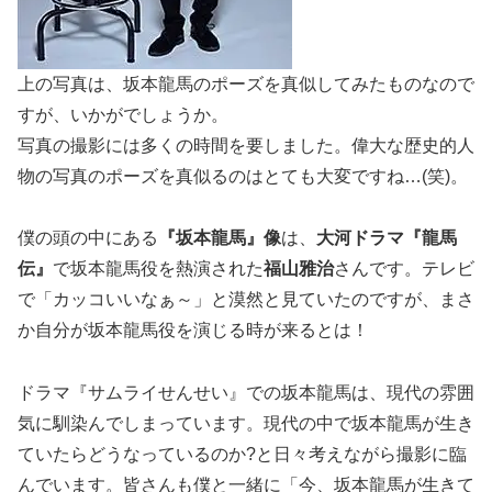
上の写真は、坂本龍馬のポーズを真似してみたものなので
すが、いかがでしょうか。
写真の撮影には多くの時間を要しました。偉大な歴史的人
物の写真のポーズを真似るのはとても大変ですね…(笑)。
僕の頭の中にある
『坂本龍馬』像
は、
大河ドラマ『龍馬
伝』
で坂本龍馬役を熱演された
福山雅治
さんです。テレビ
で「カッコいいなぁ～」と漠然と見ていたのですが、まさ
か自分が坂本龍馬役を演じる時が来るとは！
ドラマ『サムライせんせい』での坂本龍馬は、現代の雰囲
気に馴染んでしまっています。現代の中で坂本龍馬が生き
ていたらどうなっているのか?と日々考えながら撮影に臨
んでいます。皆さんも僕と一緒に「今、坂本龍馬が生きて