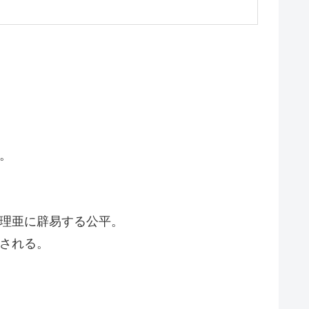
。
真理亜に辟易する公平。
される。