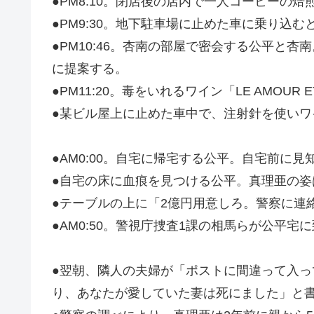
●PM8:10。閉店後の店内で一人コーヒーの焙
●PM9:30。地下駐車場に止めた車に乗り込
●PM10:46。杏南の部屋で密会する公平
に提案する。
●PM11:20。毒をいれるワイン「LE AMOUR
●某ビル屋上に止めた車中で、注射針を使いワ
●AM0:00。自宅に帰宅する公平。自宅前に
●自宅の床に血痕を見つける公平。真理亜の姿
●テーブルの上に「2億円用意しろ。警察に連
●AM0:50。警視庁捜査1課の相馬らが公平
●翌朝、隣人の夫婦が「ポストに間違って入っ
り、あなたが愛していた妻は死にました」と