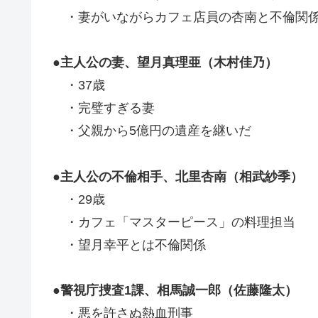
・妻がいながらカフェ店員の杏南と不倫関
●主人公の妻、望月真理亜（木村佳乃）
・37歳
・完璧すぎる妻
・父親から5億円の遺産を継いだ
●主人公の不倫相手、北里杏南（相武紗季）
・29歳
・カフェ「マスターピース」の料理担当
・望月幸平とは不倫関係
●警視庁捜査1課、相馬誠一郎（佐藤隆太）
・悪を許さぬ熱血刑事