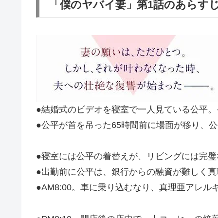
「僕のヤバイ妻」第1話のあらす
●結婚式のビデオを寝室で一人見ている公平
●公平が首を吊った65時間前に場面が移り、
●寝室には公平の着替えが、リビングには完
●出勤前に公平は、銀行からの融資が難しく
●AM8:00。車に乗り込むなり、真理亜アレ