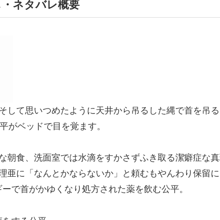
じ・ネタバレ概要
。そして思いつめたように天井から吊るした縄で首を吊る
公平がベッドで目を覚ます。
璧な朝食、洗面室では水滴をすかさずふき取る潔癖症な
真理亜に「なんとかならないか」と頼むもやんわり保留に
ルギーで首がかゆくなり処方された薬を飲む公平。