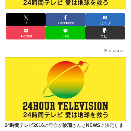
X
Facebook
はてブ
Pocket
LINE
コピー
2016.04.28
24時間テレビ2016
の司会が
波瑠
さんと
NEWS
に決定しま