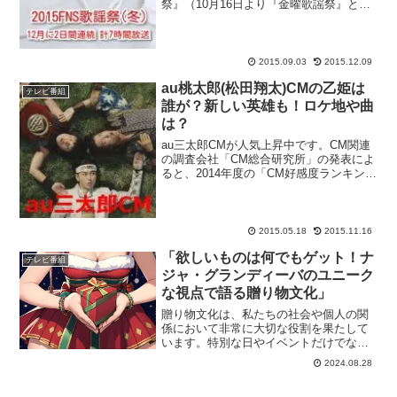
祭』（10月16日より『金曜歌謡祭』とし
て再スタート）の中での告知でした。な
んと、2015年冬のFNS歌謡祭（フジテレ
ビ）は、2日間、合計7時間を超える大型
特番と...
2015.09.03
2015.12.09
au桃太郎(松田翔太)CMの乙姫は
テレビ番組
誰が？新しい英雄も！ロケ地や曲
は？
au三太郎CMが人気上昇中です。CM関連
の調査会社「CM総合研究所」の発表によ
ると、2014年度の「CM好感度ランキン
グ」で第一位を獲得したのが、今回紹介
する『au三太郎CM』です。桃太郎を松田
翔太さん、浦島太郎を桐谷健太さん、金
太郎を濱田...
2015.05.18
2015.11.16
「欲しいものは何でもゲット！ナ
テレビ番組
ジャ・グランディーバのユニーク
な視点で語る贈り物文化」
贈り物文化は、私たちの社会や個人の関
係において非常に大切な役割を果たして
います。特別な日やイベントだけでな
く、日常生活の中でも贈り物は愛情や感
2024.08.28
謝を表現する手段として使われていま
す。実際、思いがけない贈り物が誰かの