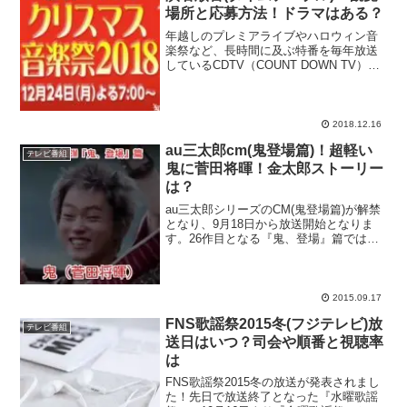
場所と応募方法！ドラマはある？
年越しのプレミアライブやハロウィン音
楽祭など、長時間に及ぶ特番を毎年放送
しているCDTV（COUNT DOWN TV）が
クリスマス直前に送るスペシャル番組
『CDTVクリスマス音楽祭2018』をピッ
クアップ！第1回となった2017年時はクリ
ス...
2018.12.16
au三太郎cm(鬼登場篇)！超軽い
テレビ番組
鬼に菅田将暉！金太郎ストーリー
は？
au三太郎シリーズのCM(鬼登場篇)が解禁
となり、9月18日から放送開始となりま
す。26作目となる『鬼、登場』篇では、
新キャラクター『鬼ちゃん』役に、菅田
将暉(すだ まさき)さんを起用し、金太郎
はじめ、三太郎の鬼退治ストーリーはど
の様に展開...
2015.09.17
FNS歌謡祭2015冬(フジテレビ)放
テレビ番組
送日はいつ？司会や順番と視聴率
は
FNS歌謡祭2015冬の放送が発表されまし
た！先日で放送終了となった『水曜歌謡