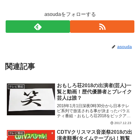
asoudaをフォローする
asouda
関連記事
おもしろ荘2018の出演者(芸人)一
テレビ番組
覧と動画！歴代優勝者とブレイク
芸人は誰？
2018年1月1日深夜0時30分から日本テレ
ビ系列で放送される事が決まったバラエ
ティ番組・おもしろ荘2018をピックアッ
プ！おもしろ荘といえば、小島よしおさ
2017.12.23
んやオードリー、おかずクラブ、ブルゾ
ンちえみwithBなど、おもしろ荘での活躍
CDTVクリスマス音楽祭2018の出
テレビ番組
が評価...
演者順番(タイムテーブル)！観覧