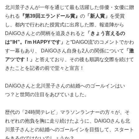
北川景子さんが一年を通じて最も活躍した俳優・女優に贈
られる
『第39回エランドール賞』
の
「新人賞」
を受賞
し、都内で行われた授賞式に出席した際、報道陣から
DAIGOさんとの間柄を追及されると
「きょう言えるの
は“IH”。I’m HAPPYです」
と“DAIGO流”のコメントでかわ
す一幕もあり、 DAIGOさん自身も2人の関係について
「激
アツです！」
と答えており、その後も順調な交際を続けて
きたことを記者の前で堂々と宣言！
DAIGOさんと北川景子さんの結婚へのゴールインはい
つ？と世間の注目をあびていました。
歴代の「24時間テレビ」マラソンランナーの方々が、そ
れぞれの抱負を胸に走り続けたように、DAIGOさんも北
川景子さんとの結婚へのゴールインを目指して、スタート
をきるのではないでしょうか？