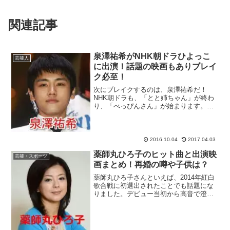
関連記事
泉澤祐希がNHK朝ドラひよっこ
芸能人
に出演！話題の映画もありブレイ
ク必至！
次にブレイクするのは、泉澤祐希だ！
NHK朝ドラも、「とと姉ちゃん」が終わ
り、「べっぴんさん」が始まります。し
かし早くも、有村架純さん主演の次作
「ひよっこ」が発表されていますね。こ
の「ひよっこ」に出演が決定している泉
澤祐希さんですが、朝ドラ出...
2016.10.04
2017.04.03
薬師丸ひろ子のヒット曲と出演映
芸能・スポーツ
画まとめ！再婚の噂や子供は？
薬師丸ひろ子さんといえば、2014年紅白
歌合戦に初選出されたことでも話題にな
りました。デビュー当初から高音で澄ん
だ歌声が魅力の薬師丸ひろ子さんでした
が、現在でもその歌声は健在です。歌手
で俳優でもある玉置浩二さんと離婚し
て、早16年。ここでは...