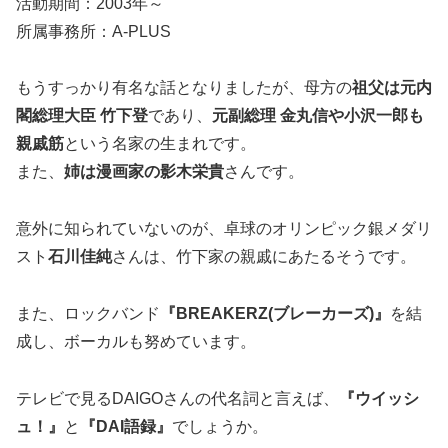
活動期間：2003年～
所属事務所：A-PLUS
もうすっかり有名な話となりましたが、母方の
祖父は元内
閣総理大臣 竹下登
であり、
元副総理 金丸信や小沢一郎も
親戚筋
という名家の生まれです。
また、
姉は漫画家の影木栄貴
さんです。
意外に知られていないのが、卓球のオリンピック銀メダリ
スト
石川佳純
さんは、竹下家の親戚にあたるそうです。
また、ロックバンド
『BREAKERZ(ブレーカーズ)』
を結
成し、ボーカルも努めています。
テレビで見るDAIGOさんの代名詞と言えば、
『ウイッシ
ュ！』
と
『DAI語録』
でしょうか。