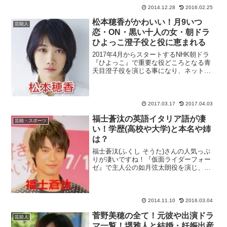
2014.12.28
2016.02.25
松本穂香がかわいい！月9いつ
芸能人
恋・ON・黒い十人の女・朝ドラ
ひよっこ澄子役と役に恵まれる
2017年4月からスタートするNHK朝ドラ
『ひよっこ』で重要な役どころとなる青
天目澄子役を演じる事になり、ネット上
でもかわいい！と話題になっている松本
穂香さんをピックアップ！『ひよっこ』
にキャスティングされた事で松本穂香さ
んの名前を知った、...
2017.03.17
2017.04.03
福士蒼汰の英語イタリア語が凄
芸能・スポーツ
い！学歴(高校や大学)と本名や姉
は？
福士蒼汰(ふくし そうた)さんの人気っぷ
りが凄いですね！『仮面ライダーフォー
ゼ』で主人公の如月弦太朗役を演じ、数
年前は仮面ライダーのお兄さんというイ
メージでしたが、最近ではNHKの大ヒッ
トドラマ『あまちゃん』や、ジャニーズ
の二宮和也(嵐)さ...
2014.11.10
2016.03.04
菅野美穂の全て！元彼や出演ドラ
芸能人
マ一覧！堺雅人と結婚・妊娠出産