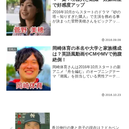
で好感度アップ
2016年10月からスタートのドラマ『砂の
塔～知りすぎた隣人』で主演を務める事
が決まった菅野美穂さんをピックアッ
プ！堺雅人さんとの結婚・妊娠・出産で
好感度をアップさせている菅野美穂さん
のプロフィールや出演ドラマ一覧、元彼
情報などを掘り下げて...
2016.09.09
岡崎体育の本名や大学と家族構成
芸能人
は？英語風動画やCMやMVで抱腹
絶倒！
岡崎体育さんは2016年10月スタートの新
アニメ『舟を編む』のオープニングテー
マ『潮風』を担当している男性アーティ
スト！変わった音楽性を持つ男性アーテ
ィストは珍しい存在ではありませんが、
独特な音楽だけではなく、抱腹絶倒なMV
を作り上げている...
2016.10.23
香川伸行の妻と息子の現在は？ドカベン