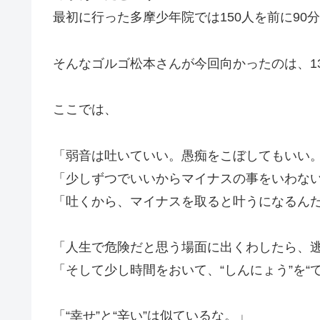
最初に行った多摩少年院では150人を前に90
そんなゴルゴ松本さんが今回向かったのは、13
ここでは、
「弱音は吐いていい。愚痴をこぼしてもいい
「少しずつでいいからマイナスの事をいわな
「
吐くから、マイナスを取ると叶うになる
ん
「人生で危険だと思う場面に出くわしたら、
「そして少し時間をおいて、
“しんにょう”を
「“幸せ”と“辛い”は似ているな。」