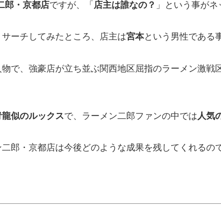
二郎・京都店
ですが、「
店主は誰なの？
」という事がネ
リサーチしてみたところ、店主は
宮本
という男性である
人物で、強豪店が立ち並ぶ関西地区屈指のラーメン激戦
青龍似のルックス
で、ラーメン二郎ファンの中では
人気
ン二郎・京都店は今後どのような成果を残してくれるの