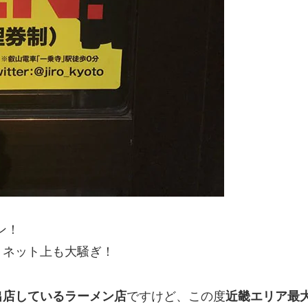
ン！
、ネット上も大騒ぎ！
出店しているラーメン店
ですけど、この度
近畿エリア最