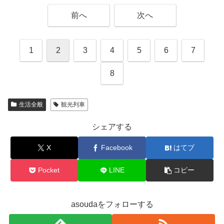
前へ
次へ
1
2
3
4
5
6
7
8
生活全般
観光列車
シェアする
X
Facebook
はてブ
Pocket
LINE
コピー
asoudaをフォローする