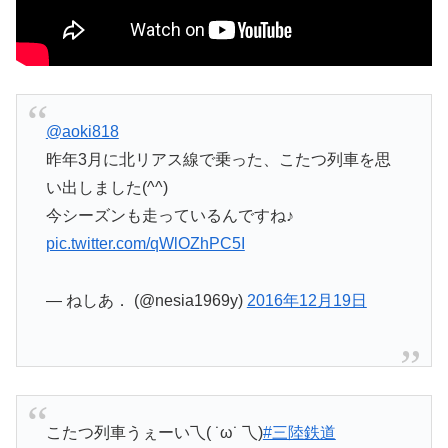
@aoki818
昨年3月に北リアス線で乗った、こたつ列車を思
い出しました(^^)
今シーズンも走っているんですね♪
pic.twitter.com/qWlOZhPC5I
— ねしあ． (@nesia1969y)
2016年12月19日
こたつ列車うぇーい乁( ˙ω˙ 乁)
#三陸鉄道