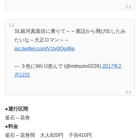
SL銀河真面目に乗りて～～童話から飛び出したみ
たいな～大正ロマン～～
pic.twitter.com/V1ty0Og46p
— ３色にWii U恵んで (@mitsuiro0226)
2017年2
月12日
●運行区間
釜石～花巻
●料金
釜石～花巻間 大人820円 子供410円