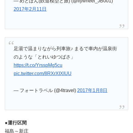
— めとぽん(鉄道模型と旅) (@flywheel_JB001)
2017年2月11日
足湯で温まりながら列車旅♪ まるで車内が温泉街
のような「とれいゆつばさ」
https://t.co/YrsspMg5cu
pic.twitter.com/8RXrXIXIUU
— フォートラベル (@4travel)
2017年1月8日
●運行区間
福島～新庄