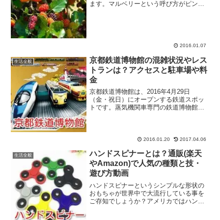
ます。マルベリーという呼び方がピンと
こない方でも、「桑の実」と言い換えれ
ばなんとなく覚えがあるかもしれません
ね。童謡「赤とんぼ」の歌詞にも出てく
るほど、昔から人々の...
2016.01.07
京都鉄道博物館の混雑状況やレス
生活全般
トランは？アクセスと駐車場や料
金
京都鉄道博物館は、2016年4月29日
（金・祝日）にオープンする鉄道スポッ
トです。蒸気機関車専門の鉄道博物館と
して長年親しまれていた梅小路蒸気機関
車館（2015年8月30日閉館）を改装した
ものが京都鉄道博物館となります。鉄道
博物館（埼玉県）...
2016.01.20
2017.04.06
ハンドスピナーとは？通販(楽天
生活全般
やAmazon)で人気の種類と技・
遊び方動画
ハンドスピナーというシンプルな形状の
おもちゃが世界中で大流行している事を
ご存知でしょうか？アメリカではハンド
スピナーに熱中する子供たちがどんどん
増えていき、学校への持ち込みを完全に