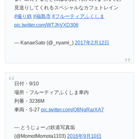
見送りしてくれるスペシャルなカフェトレイン
#撮り鉄
#福島市
#フルーティアふくしま
pic.twitter.com/WTJhVXD306
— KanaeSato (@_nyami_)
2017年2月12日
日付・9/10
場所・フルーティアふくしま車内
列番・3236M
車両・S-27
pic.twitter.com/Q8NgRarXA7
— とうじょー⊿鉄道写真垢
(@MomotMomota1103)
2016年9月10日