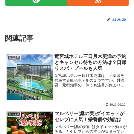
asouda
関連記事
竜宮城ホテル三日月木更津の予約
生活全般
とキャンセル待ちの方法は？日帰
りスパ・プールも人気
竜宮城ホテル三日月木更津は、千葉県を
代表する観光ホテルの１つですが、舛添
要一元都知事の一件でも注目が集まりま
した。舛添要一元都知事が、2年連続で宿
泊するほど気に入っている竜宮城ホテル
三日月木更津とはいったいどんな施設な
のか、とても気になりま...
2016.06.22
マルベリー(桑の実)ダイエットが
生活全般
セレブに人気！栄養価や効能は
マルベリー(桑の実)にはダイエット効果が
ある！とセレブからの注目が集まってい