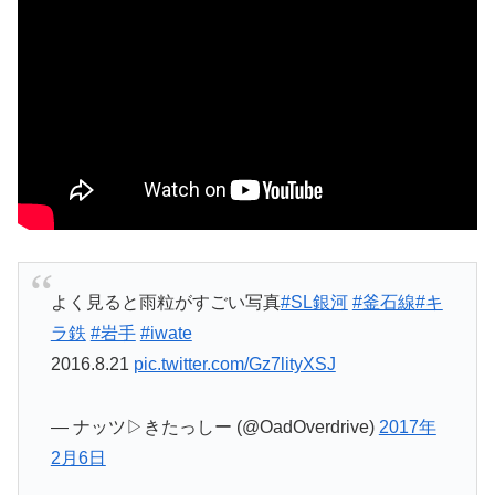
よく見ると雨粒がすごい写真
#SL銀河
#釜石線
#キ
ラ鉄
#岩手
#iwate
2016.8.21
pic.twitter.com/Gz7lityXSJ
— ナッツ▷きたっしー (@OadOverdrive)
2017年
2月6日