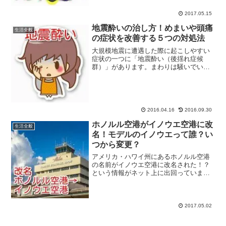
禁止するケースが続発する事態になって
いるそうなのです。アメリ...
2017.05.15
地震酔いの治し方！めまいや頭痛
生活全般
の症状を改善する５つの対処法
大規模地震に遭遇した際に起こしやすい
症状の一つに「地震酔い（後揺れ症候
群）」があります。まわりは騒いでいな
いのに自分だけ揺れているような感覚は
ありませんか？地震酔いは放っておくと
慢性化したり、精神的なダメージを受け
る可能性もあります。それで...
2016.04.16
2016.09.30
ホノルル空港がイノウエ空港に改
生活全般
名！モデルのイノウエって誰？い
つから変更？
アメリカ・ハワイ州にあるホノルル空港
の名前がイノウエ空港に改名された！？
という情報がネット上に出回っていま
す。ハワイといえば、日本の芸能人が長
期休暇中に訪れる観光地としておなじみ
ですけど、そんなハワイの玄関口である
ホノルル空港の名前が変更さ...
2017.05.02