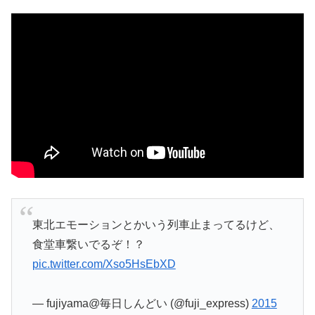
東北エモーションとかいう列車止まってるけど、
食堂車繋いでるぞ！？
pic.twitter.com/Xso5HsEbXD
— fujiyama@毎日しんどい (@fuji_express)
2015