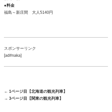
●料金
福島～新庄間 大人5140円
スポンサーリンク
[ad#naka]
← 1ページ目【北海道の観光列車】
→ 3ページ目【関東の観光列車】