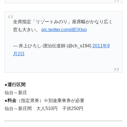
全席指定「リゾートみのり」座席幅がかなり広く
窓も大きい。
pic.twitter.com/dElXtvo
— 井上ひろし-漂泊伝道師 (@ch_s194)
2011年9
月2日
●運行区間
仙台～新庄
●料金
（指定席券）※別途乗車券が必要
仙台～新庄間 大人510円 子供250円