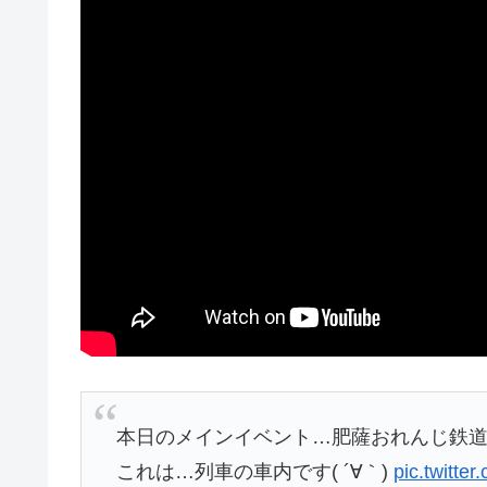
本日のメインイベント…肥薩おれんじ鉄道
これは…列車の車内です( ´∀｀)
pic.twitt