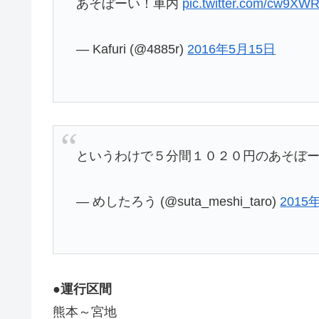
あそぼーい！車内
pic.twitter.com/cw9X
— Kafuri (@4885r)
2016年5月15日
というわけで５分間１０２０円のあそぼ
— めしたろう (@suta_meshi_taro)
2015
●運行区間
熊本～宮地