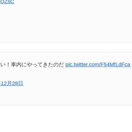
WRQZsC
ーい！車内にやってきたのだ
pic.twitter.com/F54MfLdFca
年12月28日