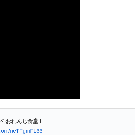
のおれんじ食堂!!
er.com/neTFgmFL33