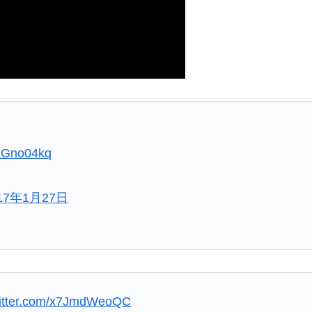
NNGno04kq
17年1月27日
witter.com/x7JmdWeoQC