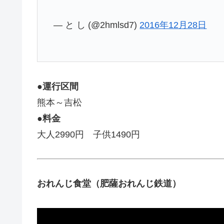
— と し (@2hmlsd7)
2016年12月28日
●運行区間
熊本～吉松
●料金
大人2990円 子供1490円
おれんじ食堂（肥薩おれんじ鉄道）