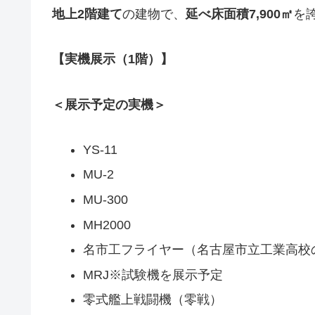
地上
2
階建て
の建物で、
延べ床面積
7,900
㎡
を
【実機展示（1階）】
＜展示予定の実機＞
YS-11
MU-2
MU-300
MH2000
名市工フライヤー（名古屋市立工業高校
MRJ※試験機を展示予定
零式艦上戦闘機（零戦）