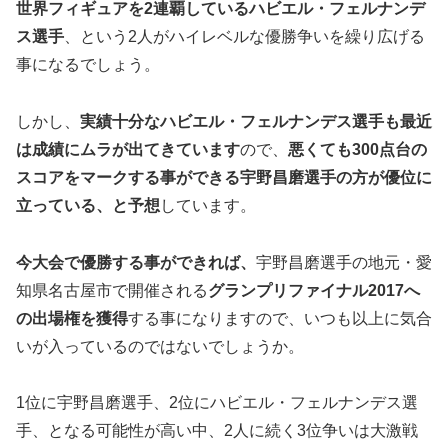
世界フィギュアを2連覇している
ハビエル・フェルナンデ
ス選手
、という2人がハイレベルな優勝争いを繰り広げる
事になるでしょう。
しかし、
実績十分なハビエル・フェルナンデス選手も最近
は成績にムラが出てきています
ので、
悪くても300点台の
スコアをマークする事ができる宇野昌磨選手の方が優位に
立っている、と予想
しています。
今大会で優勝する事ができれば、
宇野昌磨選手の地元・愛
知県名古屋市で開催される
グランプリファイナル2017へ
の出場権を獲得
する事になりますので、いつも以上に気合
いが入っているのではないでしょうか。
1位に宇野昌磨選手、2位にハビエル・フェルナンデス選
手、となる可能性が高い中、2人に続く3位争いは大激戦