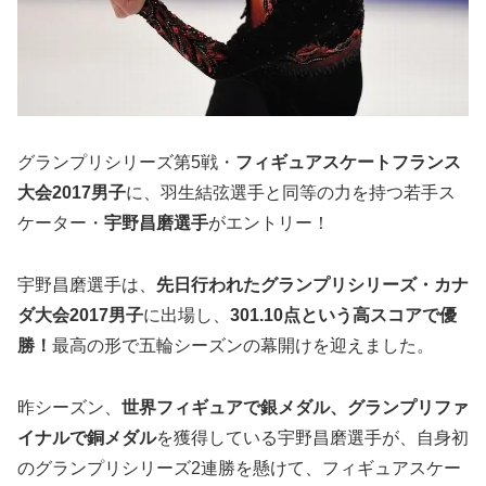
グランプリシリーズ第5戦・
フィギュアスケートフランス
大会2017男子
に、羽生結弦選手と同等の力を持つ若手ス
ケーター・
宇野昌磨選手
がエントリー！
宇野昌磨選手は、
先日行われたグランプリシリーズ・カナ
ダ大会2017男子
に出場し、
301.10
点という高スコアで優
勝！
最高の形で五輪シーズンの幕開けを迎えました。
昨シーズン、
世界フィギュアで銀メダル、グランプリファ
イナルで銅メダル
を獲得している宇野昌磨選手が、自身初
のグランプリシリーズ2連勝を懸けて、フィギュアスケー