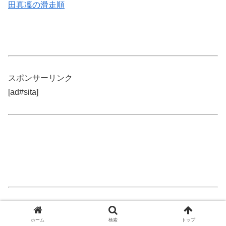
田真凜の滑走順
スポンサーリンク
[ad#sita]
スポンサーリンク
ホーム
検索
トップ
[ad#kanren-ad]