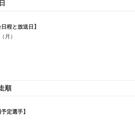
日
合日程と放送日】
日（月）
走順
場予定選手】