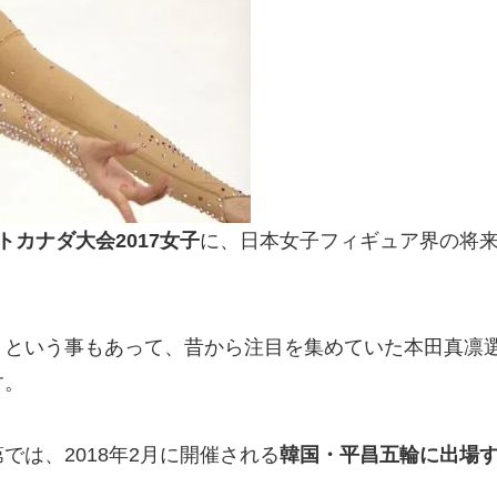
カナダ大会2017女子
に、日本女子フィギュア界の将
、という事もあって、昔から注目を集めていた本田真凛
す。
は、2018年2月に開催される
韓国・平昌五輪に出場