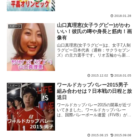
選手をピックアップ！2017年3月にスペイ
ンで開催された世界選手権で銀メダルを
獲得し、平昌オリンピックのメダル候補
に名乗りを挙...
2018.01.28
山口真理恵(女子ラグビー)がかわ
スポーツ
いい！彼氏の噂や身長と筋肉！画
像有
山口真理恵(女子ラグビー)は、女子7人制
ラグビー日本代表（通称：サクラセブン
ズ）の主力選手です。リオ五輪から新種
目として採用される7人制ラグビーのアジ
ア予選を見事勝ち抜き、リオ五輪への出
場を確定させた『サクラセブンズ』の原
動力となったのが、...
2015.12.02
2016.01.05
ワールドカップバレー2015男子
スポーツ
組み合わせは？日本戦の日程と放
送日
ワールドカップバレー2015の開幕が近づ
いてきました。ワールドカップバレー
は、国際バレーボール連盟（FIVB）が主
催するオリンピック、世界選手権と並ぶ3
大公式大会として、4年に一度開催されて
いるものです。熱戦を前に今回は、ワー
ルドカップ20...
2015.08.15
2015.09.08