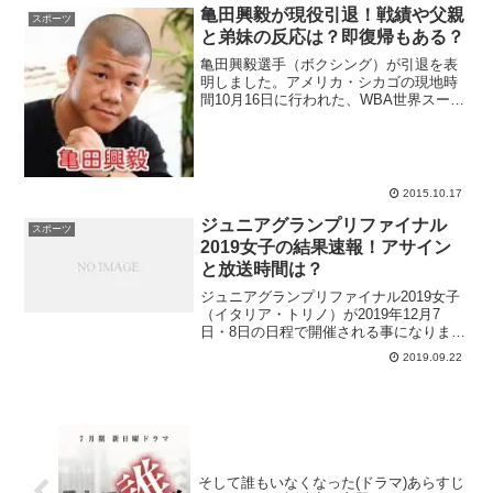
亀田興毅が現役引退！戦績や父親
スポーツ
と弟妹の反応は？即復帰もある？
亀田興毅選手（ボクシング）が引退を表
明しました。アメリカ・シカゴの現地時
間10月16日に行われた、WBA世界スーパ
ーフライ級タイトルマッチでチャンピオ
ンの河野公平選手と対戦し、敗れた直後
の発表でした。「これ以上先はない」こ
の言葉を残し、リン...
2015.10.17
ジュニアグランプリファイナル
スポーツ
2019女子の結果速報！アサイン
と放送時間は？
ジュニアグランプリファイナル2019女子
（イタリア・トリノ）が2019年12月7
日・8日の日程で開催される事になりまし
た！前年のバンクーバー大会はロシア勢
2019.09.22
が1位～5位を独占し、ロシア勢の選手層
の厚さを示す形になったのですが、ジュ
ニアグランプ...
そして誰もいなくなった(ドラマ)あらすじ