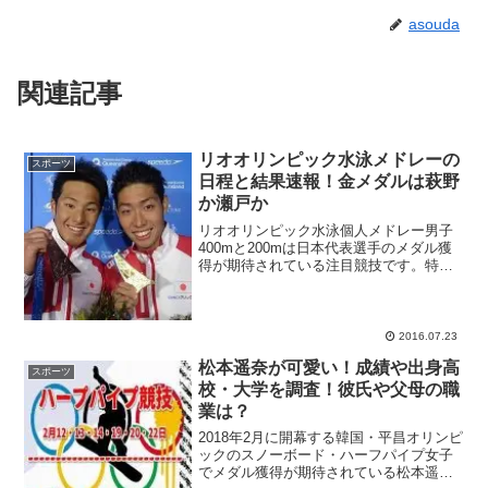
asouda
関連記事
リオオリンピック水泳メドレーの
スポーツ
日程と結果速報！金メダルは萩野
か瀬戸か
リオオリンピック水泳個人メドレー男子
400mと200mは日本代表選手のメダル獲
得が期待されている注目競技です。特に
個人メドレー男子400mは世界トップクラ
スの実力を持つ萩野公介選手と瀬戸大也
選手が登場するため、2人が金メダルを争
うのでは？と...
2016.07.23
松本遥奈が可愛い！成績や出身高
スポーツ
校・大学を調査！彼氏や父母の職
業は？
2018年2月に開幕する韓国・平昌オリンピ
ックのスノーボード・ハーフパイプ女子
でメダル獲得が期待されている松本遥奈