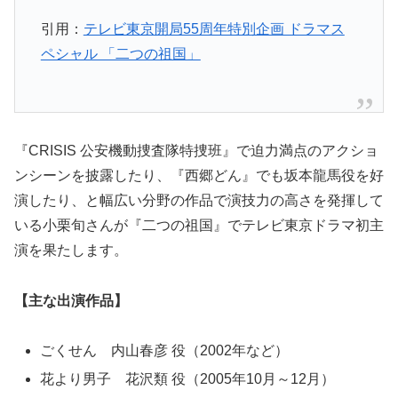
引用：
テレビ東京開局55周年特別企画 ドラマス
ペシャル 「二つの祖国」
『CRISIS 公安機動捜査隊特捜班』で迫力満点のアクショ
ンシーンを披露したり、『西郷どん』でも坂本龍馬役を好
演したり、と幅広い分野の作品で演技力の高さを発揮して
いる小栗旬さんが『二つの祖国』でテレビ東京ドラマ初主
演を果たします。
【主な出演作品】
ごくせん 内山春彦 役（2002年など）
花より男子 花沢類 役（2005年10月～12月）