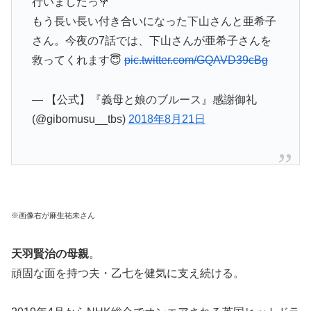
行いましたっ💐
もう長い長い付き合いになった下山さんと亜希子
さん。今夜の7話では、下山さんが亜希子さんを
救ってくれます😇
pic.twitter.com/GQAVD39cBg
— 【公式】『義母と娘のブルース』感謝御礼
(@gibomusu__tbs)
2018年8月21日
※画像右が麻生祐未さん
天羽賢治の母親
。
頑固な面を持つ夫・乙七を健気に支え続ける。