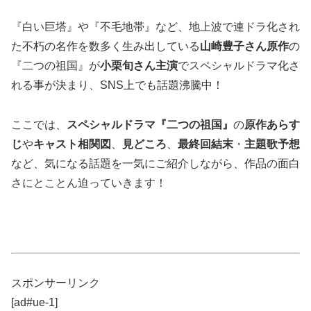
『白い巨塔』や『不毛地帯』など、地上波で連ドラ化され
た不朽の名作を数多く生み出している
山崎豊子さん原作
の
『二つの祖国』が
小栗旬さん主演
でスペシャルドラマ化さ
れる事が決まり、SNS上でも話題沸騰中！
ここでは、
スペシャルドラマ『二つの祖国』
の
原作あらす
じ
や
キャスト相関図
、
見どころ
、
最終回結末
・
主題歌予想
など、気になる話題を一気にご紹介しながら、作品の面白
さにとことん迫っていきます！
スポンサーリンク
[ad#ue-1]