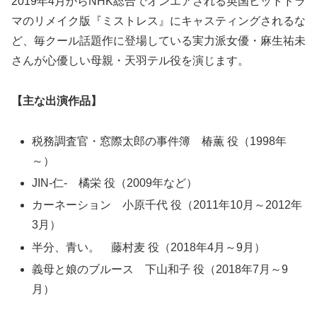
2019年4月からNHK総合でオンエアされる英国ヒットドラ
マのリメイク版『ミストレス』にキャスティングされるな
ど、毎クール話題作に登場している実力派女優・麻生祐未
さんが心優しい母親・天羽テル役を演じます。
【主な出演作品】
税務調査官・窓際太郎の事件簿 椿薫 役（1998年
～）
JIN-仁- 橘栄 役（2009年など）
カーネーション 小原千代 役（2011年10月～2012年
3月）
半分、青い。 藤村麦 役（2018年4月～9月）
義母と娘のブルース 下山和子 役（2018年7月～9
月）