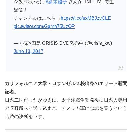
今夜7時からは
#新木優子
さんがLINE LIVEで生
配信！
チャンネルはこちら→
https://t.co/sxMBJzvOLE
pic.twitter.com/Gqmh75UzOP
— 小栗×西島 CRISIS DVD発売中 (@crisis_ktv)
June 13, 2017
カリフォルニア大学・ロサンゼルス校出身のエリート新聞
記者
。
日系二世だったがゆえに、太平洋戦争勃発後に日系人専用
の収容所へと送り込まれ、アメリカ軍に忠誠を誓うという
苦渋の決断を下す。