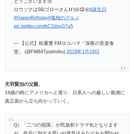
とうございます㊗️
ロウソクは56(ゴローさん🥢)㊗️😋㊗️
#誕生日
#HappyBirthday
#孤独のグルメ
pic.twitter.com/bC2dsxG7a5
— 【公式】松重豊 FMヨコハマ「深夜の音楽食
堂」 (@FM847yashoku)
2019年1月19日
天羽賢治の父親
。
19歳の時にアメリカへと渡り、日系人への厳しい風潮に
真正面から立ち向かっていく。
Q）「二つの祖国」が民放初ドラマ化となります
が、作品に対する思いや意気込みなどをお聞かせ