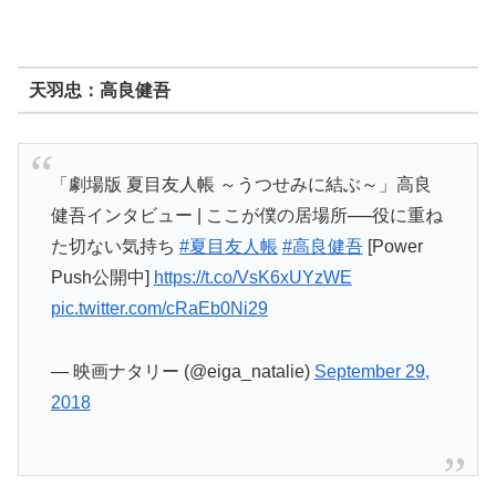
天羽忠：高良健吾
「劇場版 夏目友人帳 ～うつせみに結ぶ～」高良
健吾インタビュー | ここが僕の居場所──役に重ね
た切ない気持ち
#夏目友人帳
#高良健吾
[Power
Push公開中]
https://t.co/VsK6xUYzWE
pic.twitter.com/cRaEb0Ni29
— 映画ナタリー (@eiga_natalie)
September 29,
2018