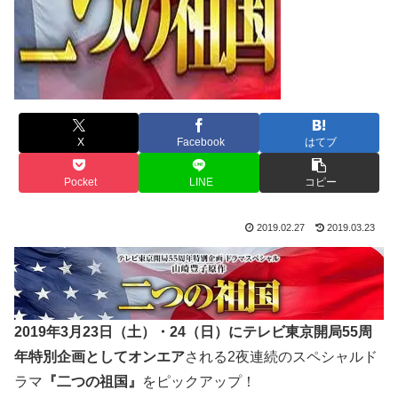
X
Facebook
はてブ
Pocket
LINE
コピー
2019.02.27
2019.03.23
2019年3月23日（土）・24（日）にテレビ東京開局55周
年特別企画としてオンエア
される2夜連続のスペシャルド
ラマ
『二つの祖国』
をピックアップ！