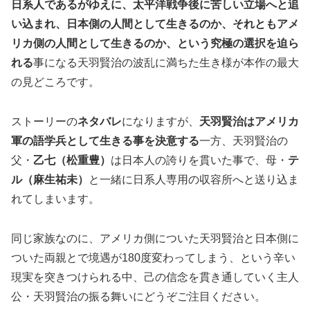
日系人であるがゆえに、太平洋戦争後に苦しい立場へと追
い込まれ、日本側の人間として生きるのか、それともアメ
リカ側の人間として生きるのか、という究極の選択を迫ら
れる
事になる天羽賢治の波乱に満ちた生き様が本作の最大
の見どころです。
ストーリーの
ネタバレ
になりますが、
天羽賢治はアメリカ
軍の語学兵として生きる事を決意する
一方、天羽賢治の
父・
乙七（松重豊）
は日本人の誇りを貫いた事で、母・
テ
ル（麻生祐未）
と一緒に日系人専用の収容所へと送り込ま
れてしまいます。
同じ家族なのに、アメリカ側についた天羽賢治と日本側に
ついた両親とで境遇が180度変わってしまう、という辛い
現実を突きつけられる中、己の信念を貫き通していく主人
公・天羽賢治の振る舞いにどうぞご注目ください。