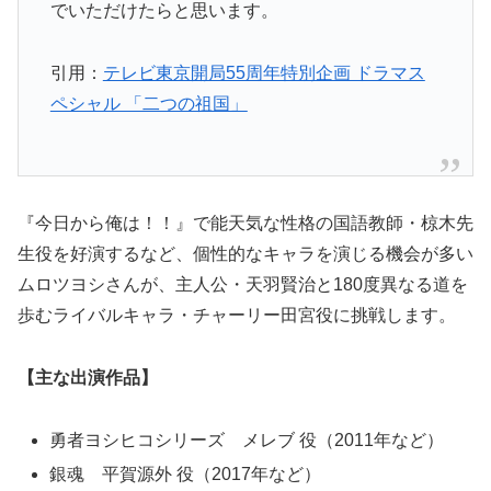
でいただけたらと思います。
引用：
テレビ東京開局55周年特別企画 ドラマス
ペシャル 「二つの祖国」
『今日から俺は！！』で能天気な性格の国語教師・椋木先
生役を好演するなど、個性的なキャラを演じる機会が多い
ムロツヨシさんが、主人公・天羽賢治と180度異なる道を
歩むライバルキャラ・チャーリー田宮役に挑戦します。
【主な出演作品】
勇者ヨシヒコシリーズ メレブ 役（2011年など）
銀魂 平賀源外 役（2017年など）