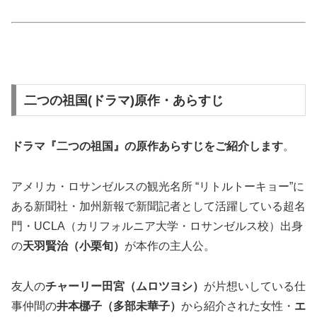
二つの祖国(ドラマ)原作・あらすじ
ドラマ『二つの祖国』の
原作あらすじ
をご紹介します
。
アメリカ・ロサンゼルスの観光名所 “リトルトーキョー”に
ある新聞社・加州新報で新聞記者として活躍している超名
門・UCLA（カリフォルニア大学・ロサンゼルス校）出身
の
天羽賢治（小栗旬）
が本作の主人公。
友人の
チャーリー田宮（ムロツヨシ）
が片想いしている仕
事仲間の
井本梛子（多部未華子）
から紹介された女性・
エ