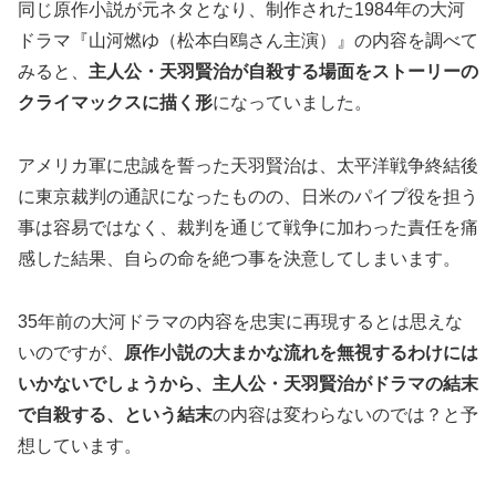
同じ原作小説が元ネタとなり、制作された1984年の大河
ドラマ『山河燃ゆ（松本白鴎さん主演）』の内容を調べて
みると、
主人公・天羽賢治が自殺する場面をストーリーの
クライマックスに描く形
になっていました。
アメリカ軍に忠誠を誓った天羽賢治は、太平洋戦争終結後
に東京裁判の通訳になったものの、日米のパイプ役を担う
事は容易ではなく、裁判を通じて戦争に加わった責任を痛
感した結果、自らの命を絶つ事を決意してしまいます。
35年前の大河ドラマの内容を忠実に再現するとは思えな
いのですが、
原作小説の大まかな流れを無視するわけには
いかないでしょうから、主人公・天羽賢治がドラマの結末
で自殺する、という結末
の内容は変わらないのでは？と予
想しています。