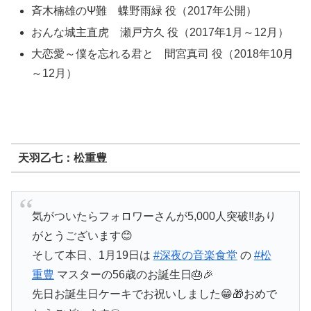
斉木楠雄のΨ難 蝶野雨緑 役（2017年公開）
おんな城主直虎 瀬戸方久 役（2017年1月～12月）
大恋愛～僕を忘れる君と 間宮真司 役（2018年10月
～12月）
天羽乙七：松重豊
気がついたらフォロワーさんが5,000人突破‼️あり
がとうございます😊
そして本日、1月19日は
#深夜の音楽食堂
の
#松
重豊
マスターの56歳のお誕生日🎂🎉
先日お誕生日ケーキでお祝いしました😁🎁おめで