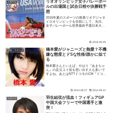
リオオリンピック女子バレーボー
スポーツ
ルの出場国と試合日程や決勝戦予
想
2016年夏のスポーツの祭典リオデジャネ
イロオリンピックを目前にして、先日、
女子バレーボール世界最終予選日本大会
が開催されました。この大会で激闘を繰
り広げた4チームを含め、本選のリオオリ
ンピックに出場する12カ国が決定！連日
の熱戦を、会場や...
2016.06.05
橋本愛がジャニーズと熱愛？不機
芸能・スポーツ
嫌な態度とドSな性格!誰かに似て
る
橋本愛さんといえば、やはり『あまちゃ
ん』の足立ユイ役を思い出す人も多いで
すよね。あとはNTTドコモのCM『ドコモ
ダケ』でしょうか。若手女優として『あ
まちゃん』出演後、活躍が期待されてい
る橋本愛さんですが、ジャニーズとの熱
愛の噂や、インタビュ...
2014.08.27
2014.09.21
羽生結弦が流血！フィギュアGP
スポーツ
中国大会フリーで中国選手と激
突！