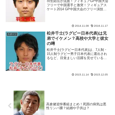
羽生結弦が流血！フィギュアGP中国大会
フリーで中国選手と激突！フィギュアス
ケート2014 GP中国大会のフリー演技前
に行われた6分間練習中に、まさかの出来
事が羽生結弦選手を襲いました。中国の
エンカン選手とリンク中央で激しく激突
したのです。こ...
2014.11.08
2016.11.17
松井千士(ラグビー日本代表)は兄
スポーツ
弟でイケメン？高校や大学と彼女
の噂
松井千士(ラグビー日本代表)は、7人制・
15人制ラグビー男子日本代表に選出され
るなど、目覚ましい活躍を見せている注
目の若手ラガーマンです。女性向けファ
ッション雑誌『CanCam』で松井千士選
手の特集が組まれるなど、『ラグビーワ
ールドカップ ...
2015.11.14
2015.12.05
高倉健追悼番組まとめ！死因の病気は悪
性リンパ腫？結婚や子供は？