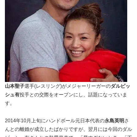
山本聖子
選手(レスリング)がメジャーリーガーの
ダルビッ
シュ有
投手との交際をオープンにし、話題になっていま
す。
2014年10月上旬にハンドボール元日本代表の
永島英明
さ
んとの離婚が成立したばかりですが、翌月には今回のダル