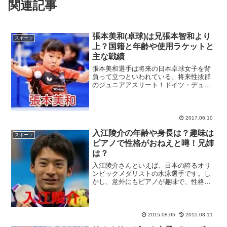
関連記事
張本美和(卓球)は兄張本智和より
スポーツ
上？国籍と年齢や使用ラケットと
主な戦績
張本美和選手は将来の日本卓球女子を背
負って立つといわれている、将来性抜群
のジュニアアスリート！ドイツ・デュッ
セルドルフで開催された世界卓球2017で
は、石川佳純選手・吉村真晴選手のペア
が出場した混合ダブルスで金メダルを獲
得するなど、日本人選...
2017.06.10
入江陵介の年齢や身長は？趣味は
スポーツ
ピアノで性格がおねえと噂！兄姉
は？
入江陵介さんといえば、日本の誇るオリ
ンピックメダリストの水泳選手です。し
かし、意外にもピアノが趣味で、性格が
おねえと言う噂が流れているのを知って
いますか？顔良し！頭良し！才能良し！
でも、性格はおねえ？気になる入江陵介
さんのすべてを、ググッと...
2015.08.05
2015.08.11