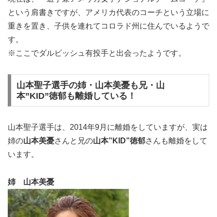
という肩書きですが、アメリカ代表のコーチという立場に
重きを置き、子供を連れてコロラド州に住んでいるようで
す。
※ここでダルビッシュ有投手と出会ったようです。
山本聖子選手の姉・山本美憂も兄・山
本”KID”徳郁も離婚している！
山本聖子選手は、2014年9月に離婚をしていますが、実は
姉の
山本美憂
さんと兄の
山本”KID”徳郁
さんも離婚をして
います。
姉 山本美憂