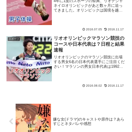
4年に1度のスポーツの祭典、リオデジャ
ネイロオリンピックがあと数ヶ月に迫っ
てきました。オリンピックは国境を越え
世界中が一つになり盛り上がることので
きるビッグイベントですよね！2016年、
リオオリンピックもそうなること間違い
なしです！リオオリ...
2016.07.05
2016.11.17
リオオリンピックマラソン競技の
スポーツ
コースや日本代表は？日程と結果
速報
リオオリンピックのマラソン競技に出場
する男女6名の日本代表選手にご注目くだ
さい！マラソンの男女日本代表は1992年
のバルセロナ五輪で有森裕子選手と森下
広一選手が銀メダルを獲得して以降、4大
会連続でメダリストが誕生していました
が、2008年の...
2016.08.02
2016.11.17
嫌な女(ドラマ)のキャストや原作は？あら
すじとネタバレや感想