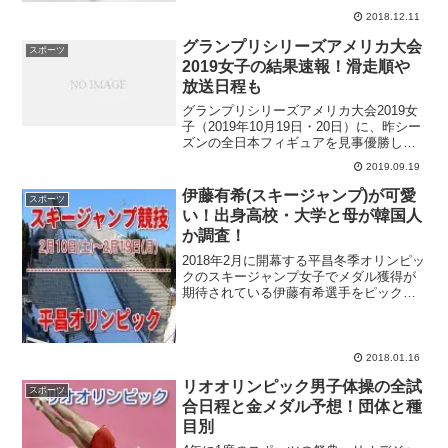
強豪を次...
2018.12.11
グランプリシリーズアメリカ大会
スポーツ
2019女子の結果速報！滑走順や
放送日程も
グランプリシリーズアメリカ大会2019女
子（2019年10月19日・20日）に、昨シー
ズンの全日本フィギュアを見事優勝した
坂本花織選手がエントリー！公式戦で4回
2019.09.19
転ジャンプを成功させているアンナ・シ
ェルバコワ選手（ロシア）＆エリザヴェ
伊藤有希(スキージャンプ)が可愛
スポーツ
ート・ト...
い！出身高校・大学と母が韓国人
か調査！
2018年2月に開幕する平昌冬季オリンピッ
クのスキージャンプ女子でメダル獲得が
期待されている伊藤有希選手をピックア
ップ！スキージャンプ女子というと、ワ
ールドカップの総合優勝を4度経験してい
る高梨沙羅選手が有名ですけど、昨シー
ズンあたりから高...
2018.01.16
リオオリンピック男子体操の全試
スポーツ
合日程と金メダル予想！団体と種
目別