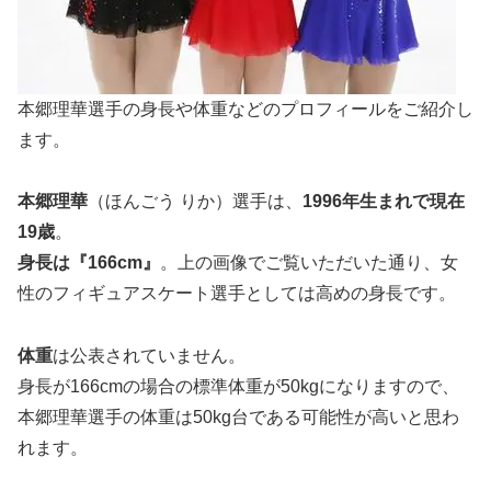
本郷理華選手の身長や体重などのプロフィールをご紹介し
ます。
本郷理華
（ほんごう りか）選手は、
1996年生まれで現在
19
歳
。
身長は『
166
cm』
。上の画像でご覧いただいた通り、女
性のフィギュアスケート選手としては高めの身長です。
体重
は公表されていません。
身長が166cmの場合の標準体重が50kgになりますので、
本郷理華選手の体重は50kg台である可能性が高いと思わ
れます。