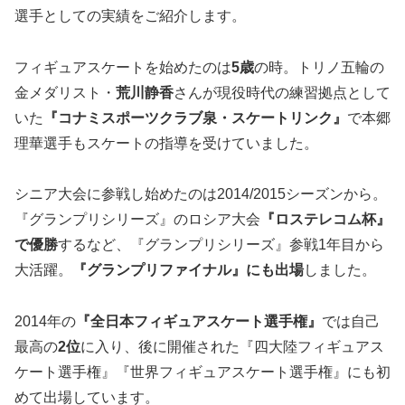
選手としての実績をご紹介します。
フィギュアスケートを始めたのは
5
歳
の時。トリノ五輪の
金メダリスト・
荒川静香
さんが現役時代の練習拠点として
いた
『コナミスポーツクラブ泉・スケートリンク』
で本郷
理華選手もスケートの指導を受けていました。
シニア大会に参戦し始めたのは2014/2015シーズンから。
『グランプリシリーズ』のロシア大会
『ロステレコム杯』
で
優勝
するなど、『グランプリシリーズ』参戦1年目から
大活躍。
『グランプリファイナル』にも出場
しました。
2014年の
『全日本フィギュアスケート選手権』
では自己
最高の
2
位
に入り、後に開催された『四大陸フィギュアス
ケート選手権』『世界フィギュアスケート選手権』にも初
めて出場しています。