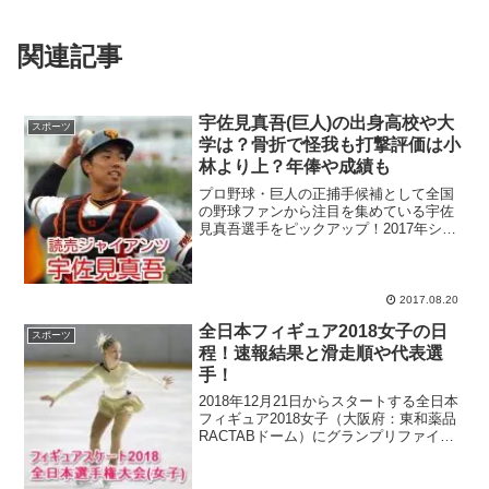
関連記事
宇佐見真吾(巨人)の出身高校や大
スポーツ
学は？骨折で怪我も打撃評価は小
林より上？年俸や成績も
プロ野球・巨人の正捕手候補として全国
の野球ファンから注目を集めている宇佐
見真吾選手をピックアップ！2017年シー
ズンの巨人はセリーグの優勝候補に挙げ
られながら、チーム史上最悪の13連敗を
喫するなど、予想外の失速でBクラス転落
の危機にさらされ...
2017.08.20
全日本フィギュア2018女子の日
スポーツ
程！速報結果と滑走順や代表選
手！
2018年12月21日からスタートする全日本
フィギュア2018女子（大阪府：東和薬品
RACTABドーム）にグランプリファイナ
ル初出場・初優勝の快挙を成し遂げた紀
平梨花選手がエントリー！シニアに転向
したばかりの新鋭でありながら、世界の