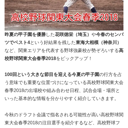
昨夏の甲子園を優勝
した
花咲徳栄（埼玉）
や
今春のセンバ
ツでベスト4
という好結果を残した
東海大相模（神奈川）
など、関東エリアを代表する野球強豪校が勢ぞろいする
高
校野球関東大会春季2018
をピックアップ！
100
回という大きな節目を迎える今夏の甲子園
の行方を占
う意味でも重要な位置づけになっている高校野球関東大会
春季2018の出場校や組み合わせ日程、試合会場・場所と
いった基本的な情報を分かりやすく紹介していきます。
今秋のドラフト会議で指名される可能性が高い高校野球関
東大会春季2018の注目選手を紹介するなど、高校野球フ