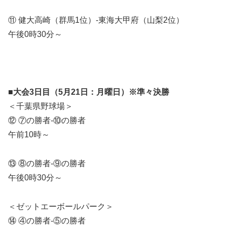
⑪ 健大高崎（群馬1位）-東海大甲府（山梨2位）
午後0時30分～
■大会3日目（5月21日：月曜日）※準々決勝
＜千葉県野球場＞
⑫ ⑦の勝者-⑩の勝者
午前10時～
⑬ ⑧の勝者-⑨の勝者
午後0時30分～
＜ゼットエーボールパーク＞
⑭ ④の勝者-⑤の勝者