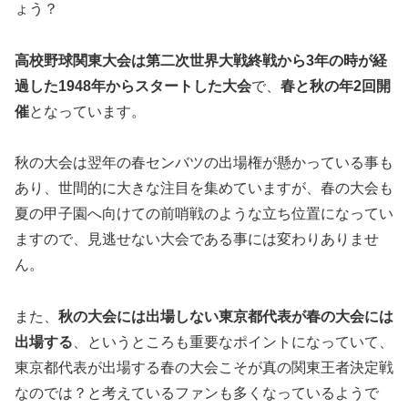
ょう？
高校野球関東大会は第二次世界大戦終戦から3年の時が経
過した
1948
年からスタートした大会
で、
春と秋の年
2
回開
催
となっています。
秋の大会は翌年の春センバツの出場権が懸かっている事も
あり、世間的に大きな注目を集めていますが、春の大会も
夏の甲子園へ向けての前哨戦のような立ち位置になってい
ますので、見逃せない大会である事には変わりありませ
ん。
また、
秋の大会には出場しない東京都代表が春の大会には
出場する
、というところも重要なポイントになっていて、
東京都代表が出場する春の大会こそが真の関東王者決定戦
なのでは？と考えているファンも多くなっているようで