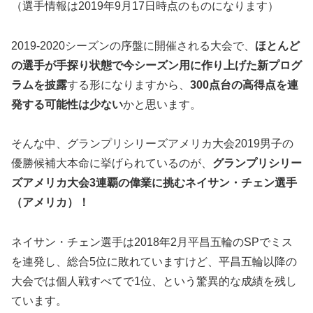
（選手情報は2019年9月17日時点のものになります）
2019-2020シーズンの序盤に開催される大会で、
ほとんど
の選手が手探り状態で今シーズン用に作り上げた新プログ
ラムを披露
する形になりますから、
300
点台の高得点を連
発する可能性は少ない
かと思います。
そんな中、グランプリシリーズアメリカ大会2019男子の
優勝候補大本命に挙げられているのが、
グランプリシリー
ズアメリカ大会3連覇の偉業に挑む
ネイサン・チェン
選手
（アメリカ）！
ネイサン・チェン選手は2018年2月平昌五輪のSPでミス
を連発し、総合5位に敗れていますけど、平昌五輪以降の
大会では個人戦すべてで1位、という驚異的な成績を残し
ています。