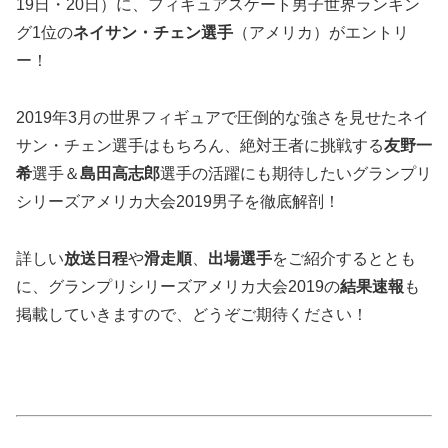
19日・20日）に、フィギュアスケート男子世界ランキン
グ1位の
ネイサン・チェン選手
（アメリカ）がエントリ
ー！
2019年3月の世界フィギュアで圧倒的な強さを見せたネイ
サン・チェン選手はもちろん、絶対王者に挑戦する
友野一
希
選手＆
島田高志郎
選手の活躍にも期待したいグランプリ
シリーズアメリカ大会2019男子を徹底解剖！
詳しい
放送日程
や
滑走順
、
出場選手
をご紹介するととも
に、グランプリシリーズアメリカ大会2019の
結果速報
も
掲載していきますので、どうぞご期待ください！