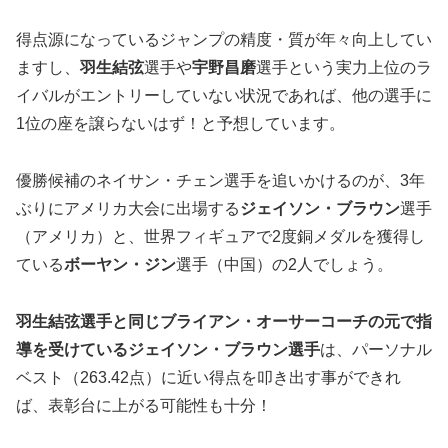
得点源になっているジャンプの精度・質が年々向上してい
ますし、
羽生結弦
選手や
宇野昌磨
選手という実力上位のラ
イバルがエントリーしていない状況であれば、他の選手に
1位の座を譲らないはず！と予想しています。
優勝候補のネイサン・チェン選手を追いかけるのが、3年
ぶりにアメリカ大会に出場する
ジェイソン・ブラウン
選手
（アメリカ）と、世界フィギュアで2度銅メダルを獲得し
ている
ボーヤン・ジン
選手（中国）の2人でしょう。
羽生結弦選手と同じブライアン・オーサーコーチの元で指
導を受けているジェイソン・ブラウン選手
は、パーソナル
ベスト（263.42点）に近い得点を叩き出す事ができれ
ば、表彰台に上がる可能性も十分！