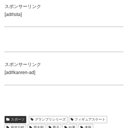
スポンサーリンク
[ad#sita]
スポンサーリンク
[ad#kanren-ad]
スポーツ
グランプリシリーズ
フィギュアスケート
放送日程
滑走順
男子
結果
速報