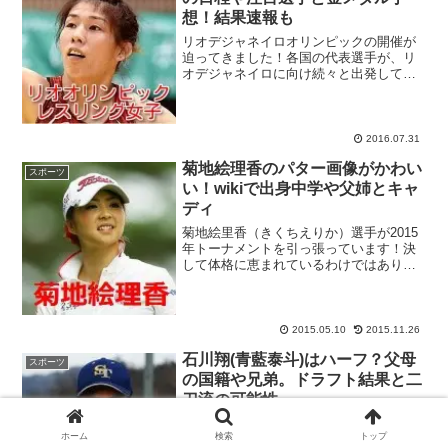
想！結果速報も
リオデジャネイロオリンピックの開催が
迫ってきました！各国の代表選手が、リ
オデジャネイロに向け続々と出発してい
ってますね！2016年8月、4年に1度開催
されるスポーツの祭典は世界中が一つと
なり盛り上がる大舞台。特に今回は、初
の南米での開催とい...
2016.07.31
菊地絵理香のパター画像がかわい
スポーツ
い！wikiで出身中学や父姉とキャ
ディ
菊地絵里香（きくちえりか）選手が2015
年トーナメントを引っ張っています！決
して体格に恵まれているわけではありま
せんが、全身を使ったスイング、正確な
ショットを武器に、2015年賞金ランキン
グ1位(5月9日現在)を走っています。ここ
では菊池絵...
2015.05.10
2015.11.26
石川翔(青藍泰斗)はハーフ？父母
スポーツ
の国籍や兄弟。ドラフト結果と二
刀流の可能性
石川翔投手は、栃木県佐野市にある私
ホーム
検索
トップ
立・青藍泰斗高校（旧・葛生高校）の野