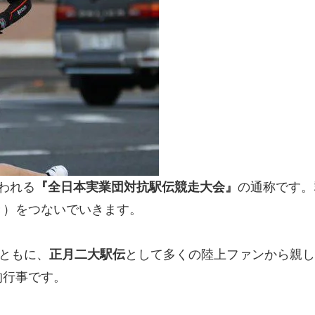
われる
『全日本実業団対抗駅伝競走大会』
の通称です。
き）をつないでいきます。
ともに、
正月二大駅伝
として多くの陸上ファンから親し
的行事です。