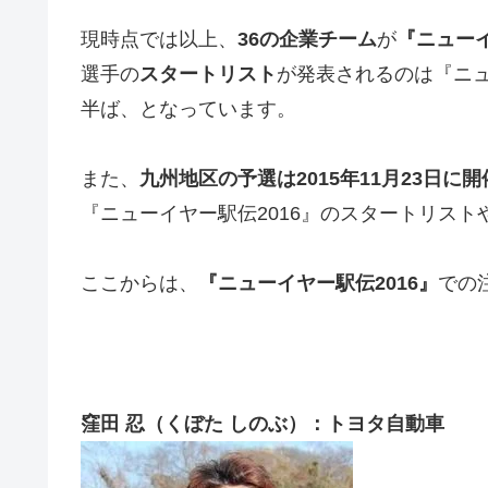
現時点では以上、
36
の企業チーム
が
『ニューイ
選手の
スタートリスト
が発表されるのは『ニュ
半
ば、となっています。
また、
九州地区の予選は2015年11月23日に
『ニューイヤー駅伝2016』のスタートリス
ここからは、
『ニューイヤー駅伝2016』
での
窪田 忍（くぼた しのぶ）：トヨタ自動車