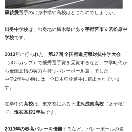
黒後愛
選手の出身中学や高校はどこなのでしょうか。
出身中学校
は、出身地の栃木県にある
宇都宮市立若松原中
学校
です。
2013年
に行われた、
第27回 全国都道府県対抗中学大会
（JOCカップ）で
優秀選手賞
を受賞するなど、中学時代か
ら全国屈指の実力を持つバレーボール選手でした。
中学2年生の時には、全日本強化選手に選出されていま
す。
在学中の
高校
は、東京都にある
下北沢成徳高校
（女子校）
で、
現在高校
2
年生
です。
2013年の春高バレーを
優勝
するなど、バレーボールの名