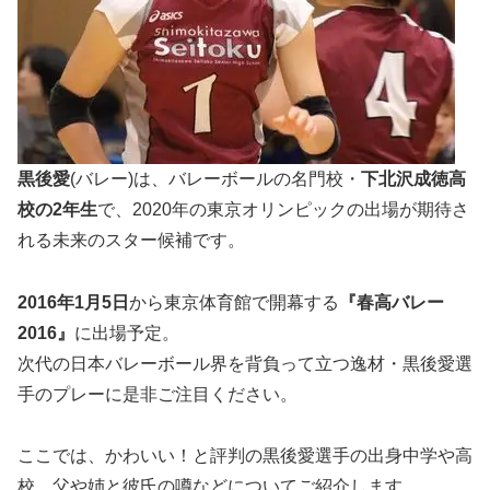
黒後愛
(バレー)は、バレーボールの名門校・
下北沢成徳高
校の
2
年生
で、2020年の東京オリンピックの出場が期待さ
れる未来のスター候補です。
2016年1月5日
から東京体育館で開幕する
『春高バレー
2016』
に出場予定。
次代の日本バレーボール界を背負って立つ逸材・黒後愛選
手のプレーに是非ご注目ください。
ここでは、かわいい！と評判の黒後愛選手の出身中学や高
校、父や姉と彼氏の噂などについてご紹介します。