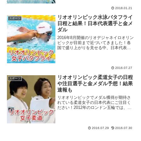
ポーツバラエティ番組『ミライモンスタ
ー』に出演した事で...
2018.01.21
リオオリンピック水泳バタフライ
スポーツ
日程と結果！日本代表選手と金メ
ダル
2016年8月開催のリオデジャネイロオリン
ピックが目前まで近づいてきました！各
国で盛り上がりを見せる中、日本代表選
手も続々とリオへ向け出発しています
ね。今回ご紹介していく水泳は、オリン
ピックの競技の中でも花形種目。夜更か
ししてでも見たい！と...
2016.07.27
リオオリンピック柔道女子の日程
スポーツ
や注目選手と金メダル予想！結果
速報も
リオオリンピックでメダル獲得が期待さ
れている柔道女子の日本代表にご注目く
ださい！2012年のロンドン五輪では、金
メダル・銀メダル・銅メダルがそれぞれ1
つずつ、というイマイチな結果に終わっ
た柔道女子日本代表ですが、リオオリン
ピックではロンドン...
2016.07.29
2016.07.30