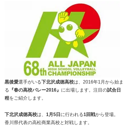
黒後愛
選手がいる
下北沢成徳高校
は、2016年1月から始ま
る
『春の高校バレー2016』
に出場します。注目の
試合日
程
をご紹介します。
下北沢成徳高校
は、
1月5日
に行われる
1回戦
から登場。
香川県代表の高松商業高校と対戦します。