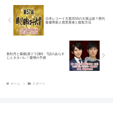
日本レコード大賞2015の大賞は誰？歴代
最優秀新人賞受賞者と観覧方法
新牡丹と薔薇(昼ドラ)第6・7話のあらす
じとネタバレ！愛憎の予感
ホーム
スポーツ