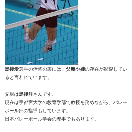
黒後愛
選手の活躍の裏には、
父親
や
姉
の存在が影響してい
ると言われています。
父親は
黒後洋
さんです。
現在は宇都宮大学の教育学部で教授を務めながら、バレー
ボール部の指導もしています。
日本バレーボール学会の理事でもあります。