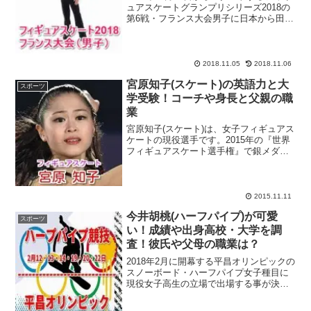
ュアスケートグランプリシリーズ2018の
第6戦・フランス大会男子に日本から田中
刑事選手がエントリー！平昌五輪日本代
表に選出された田中刑事選手がグランプ
リファイナル2017優勝のネイサン・チェ
ン選手...
2018.11.05
2018.11.06
宮原知子(スケート)の英語力と大
スポーツ
学受験！コーチや身長と父親の職
業
宮原知子(スケート)は、女子フィギュアス
ケートの現役選手です。2015年の『世界
フィギュアスケート選手権』で銀メダル
を獲得するなど、第一線で活躍していま
す。バンクーバー五輪の銀メダリスト・
浅田真央選手の復帰で沸く女子フィギュ
アスケート界では...
2015.11.11
今井胡桃(ハーフパイプ)が可愛
スポーツ
い！成績や出身高校・大学を調
査！彼氏や父母の職業は？
2018年2月に開幕する平昌オリンピックの
スノーボード・ハーフパイプ女子種目に
現役女子高生の立場で出場する事が決ま
った今井胡桃選手をピックアップ！日曜
朝にフジテレビ系列で放送されているス