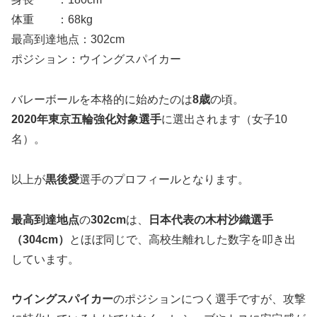
体重 ：68kg
最高到達地点：302cm
ポジション：ウイングスパイカー
バレーボールを本格的に始めたのは
8
歳
の頃。
2020年東京五輪強化対象選手
に選出されます（女子10
名）。
以上が
黒後愛
選手のプロフィールとなります。
最高到達地点
の
302
cm
は、
日本代表の木村沙織選手
（
304
cm）
とほぼ同じで、高校生離れした数字を叩き出
しています。
ウイングスパイカー
のポジションにつく選手ですが、攻撃