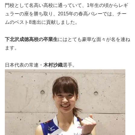
門校として名高い高校に通っていて、1年生の頃からレギ
ュラーの座を勝ち取り、2015年の春高バレーでは、チー
ムのベスト8進出に貢献しました。
下北沢成徳高校の卒業生
にはとても豪華な面々が名を連ね
ます。
日本代表の常連・
木村沙織
選手。