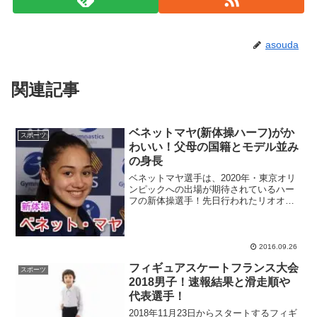
asouda
関連記事
ベネットマヤ(新体操ハーフ)がか
スポーツ
わいい！父母の国籍とモデル並み
の身長
ベネットマヤ選手は、2020年・東京オリ
ンピックへの出場が期待されているハー
フの新体操選手！先日行われたリオオリ
ンピックでは、新体操の団体で日本チー
ム・フェアリージャパンが8位入賞を果た
して話題になりましたよね。そんな新体
操に将来性抜群のニ...
2016.09.26
フィギュアスケートフランス大会
スポーツ
2018男子！速報結果と滑走順や
代表選手！
2018年11月23日からスタートするフィギ