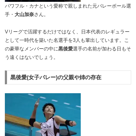
パワフル・カナという愛称で親しまれた元バレーボール選
手・
大山加奈
さん。
Vリーグで活躍するだけではなく、日本代表のレギュラー
として一時代を築いた名選手を3人も輩出しています。こ
の豪華なメンバーの中に
黒後愛
選手の名前が加わる日もそ
う遠くはないでしょう。
黒後愛(女子バレー)の父親や姉の存在