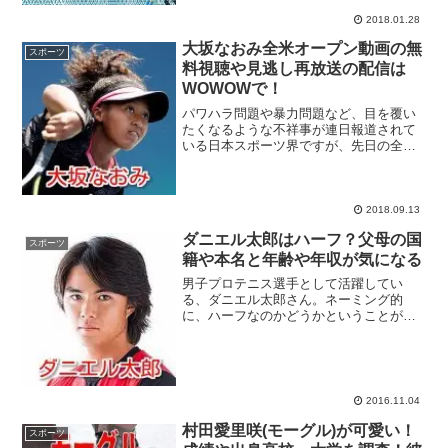
獲得し、平昌オリンピックのメダル候補
に名乗りを挙...
2018.01.28
大坂なおみ全米オープン動画の無
スポーツ
料視聴や見逃し再放送の配信は
WOWOWで！
パワハラ問題や暴力問題など、目を覆い
たくなるような不祥事が連日報道されて
いる日本スポーツ界ですが、先日の全米
オープン2018女子シングルで大坂なおみ
選手が日本人選手初優勝を果たす、とい
う嬉しいニュースが飛び込んできまし
た！ハイチ人の父親と日...
2018.09.13
ダニエル太郎はハーフ？父母の国
スポーツ
籍や本名と年齢や年収が気になる
男子プロテニス選手として活躍してい
る、ダニエル太郎さん。ネーミング的
に、ハーフなのかどうかということが、
どうしても気になりますよね？そこで、
ダニエル太郎さんのプロフィール、家族
や年収について、まとめてみました。ス
ポンサーリンクダニエル太郎の...
2016.11.04
村田愛里咲(モーグル)が可愛い！
スポーツ