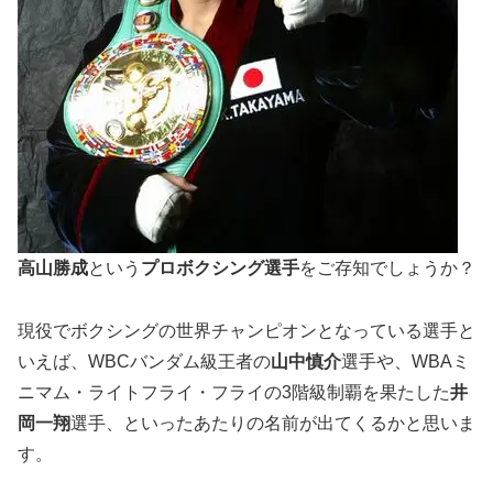
高山勝成
という
プロボクシング選手
をご存知でしょうか？
現役でボクシングの
世界チャンピオン
となっている選手と
いえば、WBCバンダム級王者の
山中慎介
選手や、WBAミ
ニマム・ライトフライ・フライの3階級制覇を果たした
井
岡一翔
選手、といったあたりの名前が出てくるかと思いま
す。