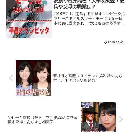
成績や出身高校・大学を調査！彼
氏や父母の職業は？
2018年2月に開幕する平昌オリンピックの
フリースタイルスキー・モーグル女子日
本代表に選出され、3大会連続の冬季オリ
ンピック出場を決めた村田愛里咲選手を
ピックアップ！大学在学中に出場した
2010年バンクーバーオリンピックでは、
九州地方出身者...
2018.02.05
新牡丹と薔薇（昼ドラマ）第21話のあら
すじとネタバレや相関図
新牡丹と薔薇（昼ドラマ）第22話に神保
悟志登場！あらすじ相関図