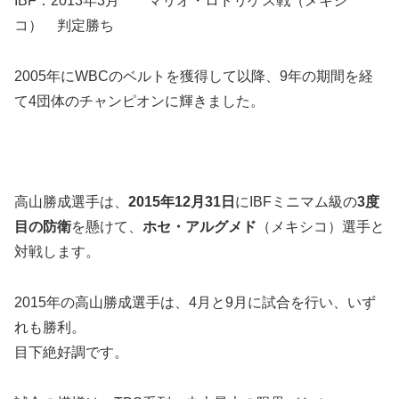
IBF：2013年3月 マリオ・ロドリゲス戦（メキシ
コ） 判定勝ち
2005年にWBCのベルトを獲得して以降、9年の期間を経
て4団体のチャンピオンに輝きました。
高山勝成選手は、
2015年12月31日
にIBFミニマム級の
3
度
目の防衛
を懸けて、
ホセ・アルグメド
（メキシコ）選手と
対戦します。
2015年の高山勝成選手は、4月と9月に試合を行い、いず
れも勝利。
目下絶好調です。