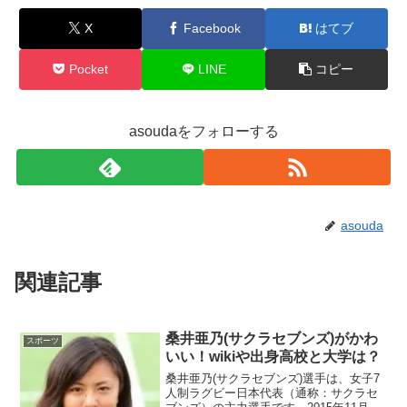
X
Facebook
はてブ
Pocket
LINE
コピー
asoudaをフォローする
asouda
関連記事
桑井亜乃(サクラセブンズ)がかわ
スポーツ
いい！wikiや出身高校と大学は？
桑井亜乃(サクラセブンズ)選手は、女子7
人制ラグビー日本代表（通称：サクラセ