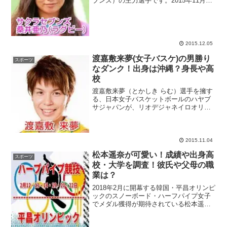
ブンズ）の主力選手です。2015年11月28
日・29日に秩父宮ラグビー場で行われた
女子7人制ラグビー アジア予選 東京大会
で見事優勝し、リオ五輪への出場権を獲
得した...
2015.12.05
渡嘉敷来夢(女子バスケ)の男勝り
スポーツ
なダンク！出身は沖縄？身長や高
校
渡嘉敷来夢（とかしき らむ）選手を擁す
る、日本女子バスケットボールのハヤブ
サジャパンが、リオデジャネイロオリン
ピックの出場を決めましたね！来年2016
年8月5日から8月21日まで開催される、リ
オ五輪にまたひとつ楽しみが増えまし
た。ここでは、...
2015.11.04
松本遥奈が可愛い！成績や出身高
スポーツ
校・大学を調査！彼氏や父母の職
業は？
2018年2月に開幕する韓国・平昌オリンピ
ックのスノーボード・ハーフパイプ女子
でメダル獲得が期待されている松本遥奈
選手をピックアップ！2017年3月にスペイ
ンで開催された世界選手権で銀メダルを