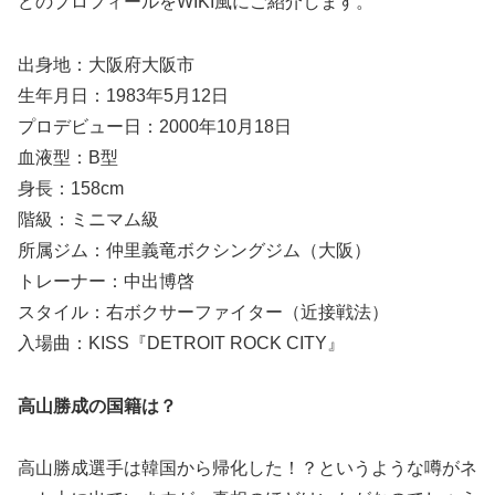
どのプロフィールをWIKI風にご紹介します。
出身地：大阪府大阪市
生年月日：1983年5月12日
プロデビュー日：2000年10月18日
血液型：B型
身長：158cm
階級：ミニマム級
所属ジム：仲里義竜ボクシングジム（大阪）
トレーナー：中出博啓
スタイル：右ボクサーファイター（近接戦法）
入場曲：KISS『DETROIT ROCK CITY』
高山勝成の国籍は？
高山勝成選手は韓国から帰化した！？というような噂がネ