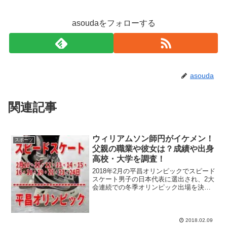
asoudaをフォローする
asouda
関連記事
ウィリアムソン師円がイケメン！
スポーツ
父親の職業や彼女は？成績や出身
高校・大学を調査！
2018年2月の平昌オリンピックでスピード
スケート男子の日本代表に選出され、2大
会連続での冬季オリンピック出場を決め
たイケメンアスリート・ウィリアムソン
師円選手をピックアップ！インパクト十
分な名前であるのはもちろん、ハーフな
らではの端正なマ...
2018.02.09