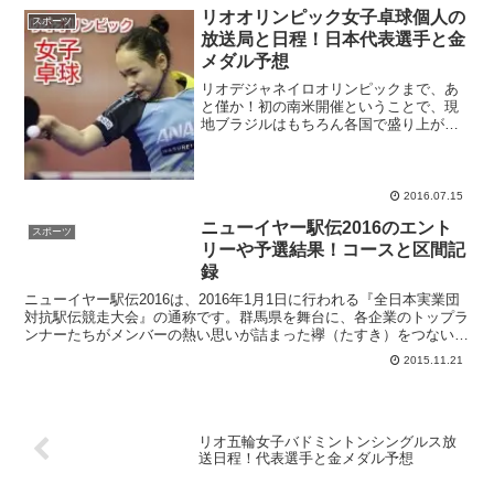
リオオリンピック女子卓球個人の
スポーツ
放送局と日程！日本代表選手と金
メダル予想
リオデジャネイロオリンピックまで、あ
と僅か！初の南米開催ということで、現
地ブラジルはもちろん各国で盛り上がり
をみせています！今回ご紹介するリオオ
リンピック女子卓球は、1988年のソウル
オリンピックから実施されている競技で
す。オリンピックの歴...
2016.07.15
ニューイヤー駅伝2016のエント
スポーツ
リーや予選結果！コースと区間記
録
ニューイヤー駅伝2016は、2016年1月1日に行われる『全日本実業団
対抗駅伝競走大会』の通称です。群馬県を舞台に、各企業のトップラ
ンナーたちがメンバーの熱い思いが詰まった襷（たすき）をつないで
いきます。1月2日・3日に行われる学生駅伝の箱...
2015.11.21
リオ五輪女子バドミントンシングルス放
送日程！代表選手と金メダル予想