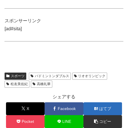
スポンサーリンク
[ad#sita]
スポーツ
バドミントンダブルス
リオオリンピック
松友美佐紀
高橋礼華
シェアする
X
Facebook
はてブ
Pocket
LINE
コピー