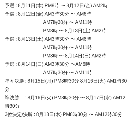
予選 : 8月11日(木) PM8時 〜 8月12日(金) AM2時
予選 : 8月12日(金) AM3時30分 〜 AM6時
AM7時30分 〜 AM11時
PM8時 〜 8月13日(土) AM2時
予選 : 8月13日(土) AM3時30分 〜 AM6時
AM7時30分 〜 AM11時
PM8時 〜 8月14日(日) AM2時
予選 : 8月14日(日) AM3時30分 〜AM6時
AM7時30分 〜 AM11時
準々決勝 : 8月15日(月) PM8時30分 8月16日(火) AM1時30
分
準決勝 : 8月16日(火) PM8時30分 〜 8月17日(水) AM12
時30分
3位決定/決勝 : 8月18日(木) PM8時30分 〜 AM12時30分