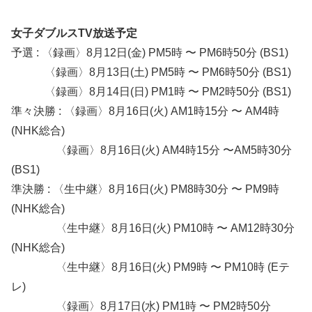
女子ダブルスTV放送予定
予選 : 〈録画〉8月12日(金) PM5時 〜 PM6時50分 (BS1)
〈録画〉8月13日(土) PM5時 〜 PM6時50分 (BS1)
〈録画〉8月14日(日) PM1時 〜 PM2時50分 (BS1)
準々決勝 : 〈録画〉8月16日(火) AM1時15分 〜 AM4時
(NHK総合)
〈録画〉8月16日(火) AM4時15分 〜AM5時30分
(BS1)
準決勝 : 〈生中継〉8月16日(火) PM8時30分 〜 PM9時
(NHK総合)
〈生中継〉8月16日(火) PM10時 〜 AM12時30分
(NHK総合)
〈生中継〉8月16日(火) PM9時 〜 PM10時 (Eテ
レ)
〈録画〉8月17日(水) PM1時 〜 PM2時50分