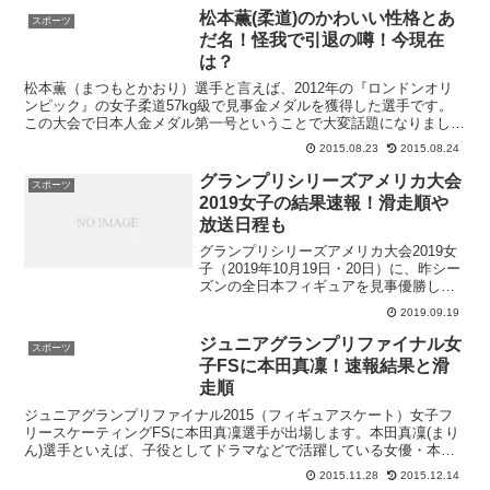
松本薫(柔道)のかわいい性格とあ
スポーツ
だ名！怪我で引退の噂！今現在
は？
松本薫（まつもとかおり）選手と言えば、2012年の『ロンドンオリ
ンピック』の女子柔道57kg級で見事金メダルを獲得した選手です。
この大会で日本人金メダル第一号ということで大変話題になりまし
た。そしてオリンピック・世界選手権・ワールドマスター...
2015.08.23
2015.08.24
グランプリシリーズアメリカ大会
スポーツ
2019女子の結果速報！滑走順や
放送日程も
グランプリシリーズアメリカ大会2019女
子（2019年10月19日・20日）に、昨シー
ズンの全日本フィギュアを見事優勝した
坂本花織選手がエントリー！公式戦で4回
2019.09.19
転ジャンプを成功させているアンナ・シ
ェルバコワ選手（ロシア）＆エリザヴェ
ジュニアグランプリファイナル女
スポーツ
ート・ト...
子FSに本田真凜！速報結果と滑
走順
ジュニアグランプリファイナル2015（フィギュアスケート）女子フ
リースケーティングFSに本田真凜選手が出場します。本田真凜(まり
ん)選手といえば、子役としてドラマなどで活躍している女優・本田
望結(みゆ)さんのお姉さんとしても有名ですよね。妹...
2015.11.28
2015.12.14