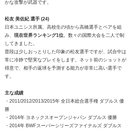
かな攻撃が武器です。
松友 美佐紀 選手 (24)
日本ユニシス所属。高校生の頃から高橋選手とペアを組
み、
現在世界ランキング
1
位
。数々の国際大会を二人で制
してきました。
普段は少しおっとりした印象の松友選手ですが、試合中は
常に冷静で堅実なプレイをします。ネット前のショットが
得意で、相手の返球を予測する能力が非常に高い選手で
す。
主な成績
・2011/2012/2013/2015年 全日本総合選手権 ダブルス 優
勝
・2014年 ヨネックスオープンジャパン ダブルス 優勝
・2014年 BWFスーパーシリーズファイナルズ ダブルス