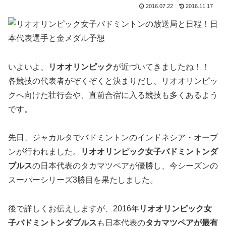
2016.07.22
2016.11.17
いよいよ、
リオオリンピック
が近づいてきましたね！！
各競技の代表者がぞくぞくと決まりだし、リオオリンピッ
クへ向けた壮行会や、直前合宿に入る競技も多くあるよう
です。
先日、ジャカルタでバドミントンのインドネシア・オープ
ンが行われました。
リオオリンピック女子バドミントンダ
ブルス
の日本代表のタカマツペアが優勝し、今シーズンの
スーパーシリーズ3勝目を果たしました。
後で詳しくお伝えしますが、2016年
リオオリンピック女
子バドミントンダブルス
も日本代表の
タカマツペアが最有