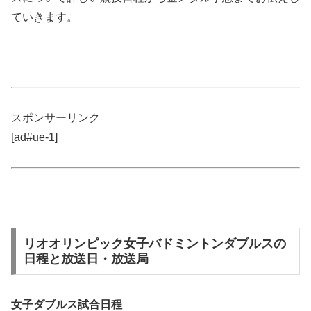
ていきます。
スポンサーリンク
[ad#ue-1]
リオオリンピック女子バドミントンダブルスの
日程と放送日・放送局
女子ダブルス試合日程