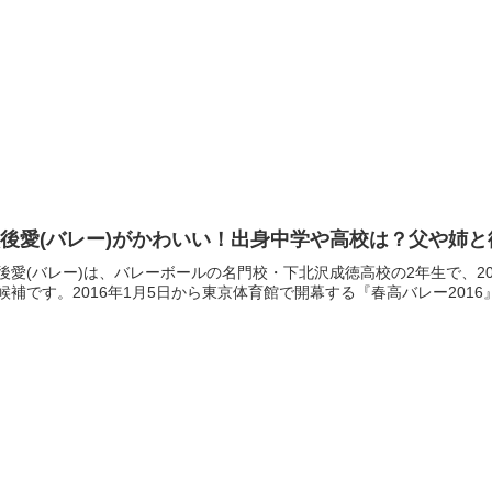
後愛(バレー)がかわいい！出身中学や高校は？父や姉と
後愛(バレー)は、バレーボールの名門校・下北沢成徳高校の2年生で、2
候補です。2016年1月5日から東京体育館で開幕する『春高バレー2016